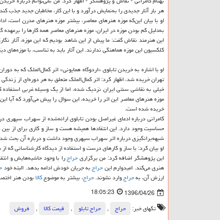
بهنام كامرانی - نقاش و پژوهشگر - اظهار كرد: من نمی‌توانم درباره خریدن 
هر بار آثار جدیدی را به‌نمایش درآورد و با این كار، مخاطبان جدید جذب كند.
او با بیان این‌كه موزه هنرهای معاصر، بیشتر موزه هنرهای مدرن است، ادا
به‌دلیل كم بودن موزه در ایران، موزه هنرهای معاصر همه كارها را برعهده 
این هنرمند نقاش گفت: ما پیش از این شاهد بودیم كه این موزه، آثار نگارگ
كلكسیون این موزه هماهنگی ندارند. این آثار باید به تناسب، با موزه‌های دی
تهران خریده شد، اظهار كرد: اثر كمال‌الملك متعلق به هر دوره‌ای از زندگی
خیلی به نقاشی سنتی ایران نزدیك شده، اما از یك وسیله غربی استفاده كر
موزه هنرهای معاصر این اثر را خریده، این سوال را پیش می‌آورد كه آیا این
خریده شده است.
كامرانی درباره ادعای غیراصل بودن تابلوی ارائه‌شده از سهراب سپهری در ا
حساسیت وجود دارد. این انتقادها همیشه هست و ساز و كاری برای از بین بر
شبهه‌برانگیزی درباره اثر سهراب سپهری وجود داشت و درباره آن بحث شد؛ ای
او بیان كرد: با ساز و كارهای درست و استفاده از دیدگاه كارشناسانی كه از 
این پژوهشگر اضافه كرد: من برگزاری
حراج
را با وجود حاشیه‌هایش و انتقا
هنری می‌كند. امیدوارم این
حراج
به جریان خودش ادامه بدهد. البته خود
ح
ارزش آن، به
حراج
وارد نشوند.
حراج
، بیشتر به موضوع
كالا
بودن هنر اختص
18:05:23
1396/04/26
تگهای خبر:
حراج
,
حراج تابلو
,
قیمت كالا
,
فروش