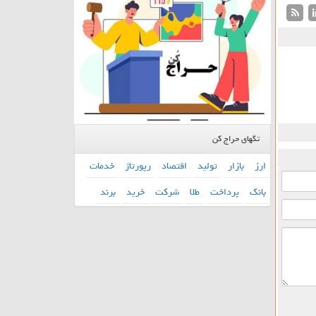
تگهای حراج کن
ارز
بازار
تولید
اقتصاد
رپورتاژ
خدمات
بانك
پرداخت
طلا
شركت
خرید
برند