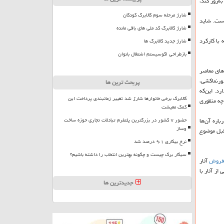
ه‌روز كند،
شارژ مرحله سوم کالابرگ کودکان
است. شاید
شارژ کالابرگ کد ملی های باقی مانده
 با كاركرد
شارژ جدید کالابرگ ها
بازطراحی اکوسیستم اشتغال بانوان
یارد و ۱۵۰ میلیون تومان توسط موزه هنرهای معاصر
دورنماكشی،
پربحث ترین ها
د. این‌كه
کالابرگ برخی خانوارها شارژ شد تغییر زمانبندی پرداخت این
 چه منظوری
کمک معیشت
حضور ۷ کشور در بزرگترین پلتفرم تبادلات تجاری حوزه ساخت
باره آن‌ها
وساز
قبل موضوع
نرخ بیکاری ۹،۱ درصد شد
سیگار برگ چیست و چگونه بهترین انتخاب را داشته باشیم؟
روش
آثار
از آثار با
جدیدترین ها