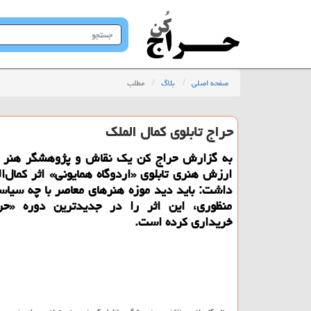
جستجو
در
سایت
صفحه اصلی
بلاگ
مطلب
حراج تابلوی كمال الملك
به گزارش حراج كن یك نقاش و پژوهشگر هنر با
ارزش هنری تابلوی «اردوگاه همایونی» اثر كمال‌ال
داشت: باید دید موزه هنرهای معاصر با چه سیاس
منظوری، این اثر را در جدیدترین دوره «حرا
خریداری كرده است.