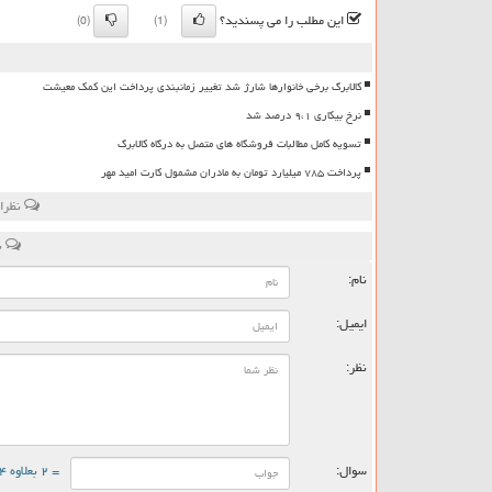
این مطلب را می پسندید؟
(0)
(1)
کالابرگ برخی خانوارها شارژ شد تغییر زمانبندی پرداخت این کمک معیشت
نرخ بیکاری ۹،۱ درصد شد
تسویه کامل مطالبات فروشگاه های متصل به درگاه کالابرگ
پرداخت ۷۸۵ میلیارد تومان به مادران مشمول کارت امید مهر
نظرات
ن
نام:
ایمیل:
نظر:
سوال:
= ۲ بعلاوه ۴