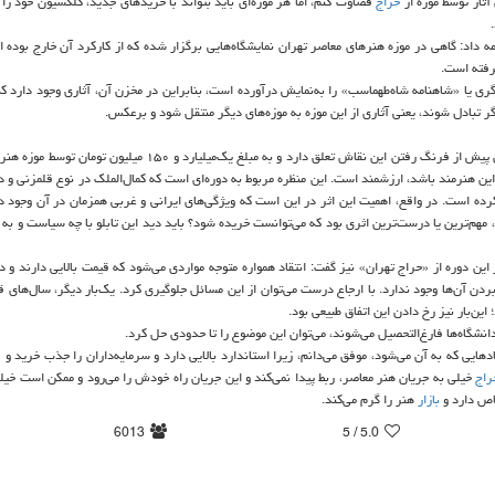
آثار توسط موزه از
حراج
قضاوت كنم، اما هر موزه‌ای باید بتواند با خریدهای جدید، كلكسیون خود را ب
مه داد: گاهی در موزه هنرهای معاصر تهران نمایشگاه‌هایی برگزار شده كه از كاركرد آن خارج بوده 
گرفته است.
ری یا «شاهنامه شاه‌طهماسب» را به‌نمایش درآورده است، بنابراین در مخزن آن، آثاری وجود دارد كه
گر تبادل شوند، یعنی آثاری از این موزه به موزه‌های دیگر منتقل شود و برعكس.
او با اشاره به خریدن تابلوی «اردوگاه همایونی» اثر كمال‌الملك كه به دوران پیش از فرنگ رفتن این نقاش تعلق دارد و به مبلغ یك‌میل
 این هنرمند باشد، ارزشمند است. این منظره مربوط به دوره‌ای است كه كمال‌الملك در نوع قلمزنی و 
ده است. در واقع، اهمیت این اثر در این است كه ویژگی‌های ایرانی و غربی همزمان در آن وجود دار
، مهم‌ترین یا درست‌ترین اثری بود كه می‌توانست خریده شود؟ باید دید این تابلو با چه سیاست و به
ین دوره از «حراج تهران» نیز گفت: انتقاد همواره متوجه مواردی می‌شود كه قیمت بالایی دارند و در
دن آن‌ها وجود ندارد. با ارجاع درست می‌توان از این مسائل جلوگیری كرد. یك‌بار دیگر، سال‌های 
ن‌بار نیز رخ دادن این اتفاق طبیعی بود.
دانشگاه‌ها فارغ‌التحصیل می‌شوند، می‌توان این موضوع را تا حدودی حل كرد.
دهایی كه به آن می‌شود، موفق می‌دانم، زیرا استاندارد بالایی دارد و سرمایه‌داران را جذب خرید و
ف
راج
خیلی به جریان هنر معاصر، ربط پیدا نمی‌كند و این جریان راه خودش را می‌رود و ممكن است خیلی 
اص دارد و
بازار
هنر را گرم می‌كند.
6013
/ 5
5.0