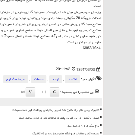
است.
پارسال سهمیه پیش بینی شده برای جذب سرمایه گذاری خارجی در مازندران 670 میلی
احداث نیروگاه 25 مگاواتی، بسته بندی مواد پروتئینی، تولید 
مجتمع صید گاه پرورش ماهی در قفس دریایی، پرورش ماهی در قفس دریا
خارجی در مازندران است.
6982/1654
20:11:52
1397/03/03
تگهای خبر:
اقتصاد
,
تولید
,
خدمات
,
سرمایه گذاری
این مطلب را می پسندید؟
(0)
(1)
کالابرگ برخی خانوارها شارژ شد تغییر زمانبندی پرداخت این کمک معیشت
حضور ۷ کشور در بزرگترین پلتفرم تبادلات تجاری حوزه ساخت وساز
نرخ بیکاری ۹،۱ درصد شد
تسویه کامل مطالبات فروشگاه های متصل به درگاه کالابرگ