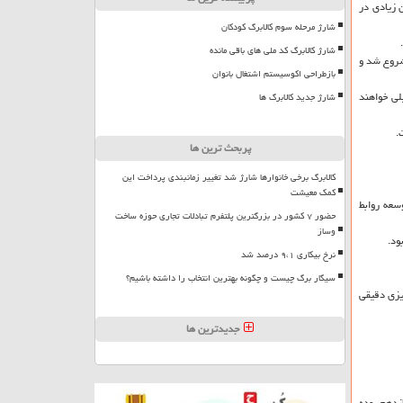
 زیادی در
شارژ مرحله سوم کالابرگ کودکان
شارژ کالابرگ کد ملی های باقی مانده
شروع شد و
بازطراحی اکوسیستم اشتغال بانوان
لی خواهند
شارژ جدید کالابرگ ها
.
پربحث ترین ها
کالابرگ برخی خانوارها شارژ شد تغییر زمانبندی پرداخت این
کمک معیشت
ل توسعه روابط
حضور ۷ کشور در بزرگترین پلتفرم تبادلات تجاری حوزه ساخت
وساز
ود.
نرخ بیکاری ۹،۱ درصد شد
سیگار برگ چیست و چگونه بهترین انتخاب را داشته باشیم؟
یزی دقیقی
جدیدترین ها
زدهم بوده