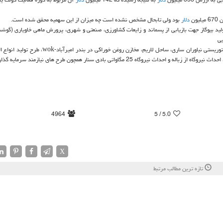
ون
دلار
بود ولی تابحال مشخص نشده است چه میزان از این سهمیه محقق شده است.
پودر كیوی، تولید بیوگاز جهت بازیابی از پسماند و زایعات كشاورزی، صنعتی و شهری، پرورش ماهی خاویاری (گوش
یی
مجتمع تفریحی و توریستی هتل بین المللی ناواك، مجتمع تجاری- تفریحی و توریستی نیاوران ساری، ساحل لاریم، مخازن 
درز نانو، مخازن نفتی در بندر امیرآباد، مجتمع فولاد شمش شمال محمودآباد، احداث نیروگاه از زباله و احداث نیروگاه 25 مگاواتی بادی سنار همچون طرح های 
4964
/ 5
5.0
X
تازه ترین مطالب مرتبط