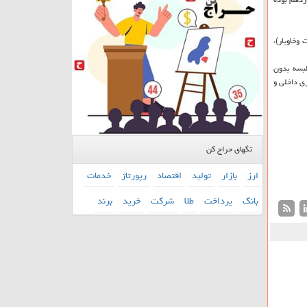
ت وخاویار)،
روغن خوراكی در بندر امیرآباد-wok، طرح تولید انواع البسه بدون
نیازمند سرمایه گذاری داخلی و
تگهای حراج کن
ارز
بازار
تولید
اقتصاد
رپورتاژ
خدمات
بانك
پرداخت
طلا
شركت
خرید
برند