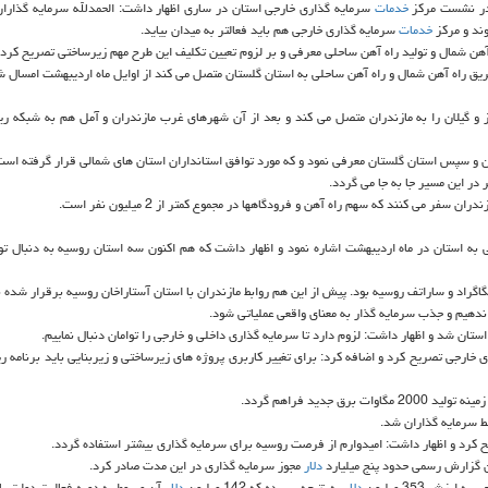
ه در نشست مركز
خدمات
سرمایه گذاری خارجی استان در ساری اظهار داشت: الحمدلله سرمایه گذاران
وند و مركز
خدمات
سرمایه گذاری خارجی هم باید فعالتر به میدان بیاید.
هن شمال و تولید راه آهن ساحلی معرفی و بر لزوم تعیین تكلیف این طرح مهم زیرساختی تصریح كرد.
و طریق راه آهن شمال و راه آهن ساحلی به استان گلستان متصل می كند از اوایل ماه اردیبهشت امسال 
 و گیلان را به مازندران متصل می كند و بعد از آن شهرهای غرب مازندران و آمل هم به شبكه ری
ران و سپس استان گلستان معرفی نمود و كه مورد توافق استانداران استان های شمالی قرار گرفته است
ر این نشست از سفر 2 هیات اقتصادی روسی به استان در ماه اردیبهشت اشاره نمود و اظهار داشت كه هم اكنون سه استان روسیه به دنبا
اگراد و ساراتف روسیه بود. پیش از این هم روابط مازندران با استان آستاراخان روسیه برقرار شده ب
 ندهیم و جذب سرمایه گذار به معنای واقعی عملیاتی شود.
تان شد و اظهار داشت: لزوم دارد تا سرمایه گذاری داخلی و خارجی را توامان دنبال نماییم.
خارجی تصریح كرد و اضافه كرد: برای تغییر كاربری پروژه های زیرساختی و زیربنایی باید برنامه ر
دید فراهم گردد.
ط سرمایه گذاران شد.
ح كرد و اظهار داشت: امیدوارم از فرصت روسیه برای سرمایه گذاری بیشتر استفاده گردد.
دلار
مجوز سرمایه گذاری در این مدت صادر كرد.
دلار
به نتیجه رسیده كه 142 میلیون
دلار
آن مربوط به دوره فعالیت دولت یا