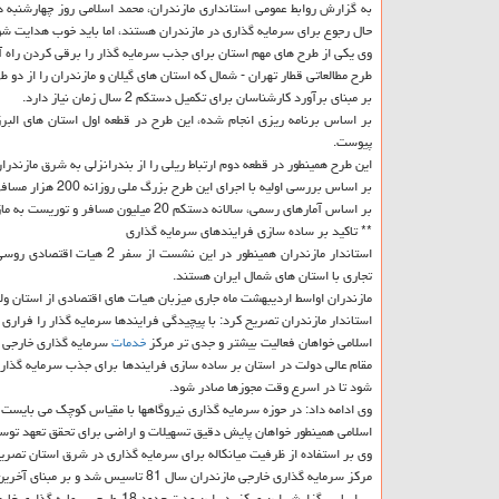
به گزارش روابط عمومی استانداری مازندران، محمد اسلامی روز چهارشنب
حال رجوع برای سرمایه گذاری در مازندران هستند، اما باید خوب هدایت ش
وی یكی از طرح های مهم استان برای جذب سرمایه گذار را برقی كردن راه آ
طرح مطالعاتی قطار تهران - شمال كه استان های گیلان و مازندران را از د
بر مبنای برآورد كارشناسان برای تكمیل دستكم 2 سال زمان نیاز دارد.
بر اساس برنامه ریزی انجام شده، این طرح در قطعه اول استان های البرز
پیوست.
این طرح همینطور در قطعه دوم ارتباط ریلی را از بندرانزلی به شرق مازند
بر اساس بررسی اولیه با اجرای این طرح بزرگ ملی روزانه 200 هزار مسافر در این مسیر جا به جا می گردد.
بر اساس آمارهای رسمی، سالانه دستكم 20 میلیون مسافر و توریست به مازندران سفر می كنند كه سهم راه آهن و فرودگاهها در مجموع كمتر از 2 میلیون نفر است.
** تاكید بر ساده سازی فرایندهای سرمایه گذاری
استاندار مازندران همینطور د
تجاری با استان های شمال ایران هستند.
مازندران اواسط اردیبهشت ماه جاری میزبان هیات های اقتصادی از استان ولگ
استاندار مازندران تصریح كرد: با پیچیدگی فرایندها سرمایه گذار را فراری
اسلامی خواهان فعالیت بیشتر و جدی تر مركز
خدمات
سرمایه گذاری خارجی اس
مقام عالی دولت در استان بر ساده سازی فرایندها برای جذب سرمایه گذاری 
شود تا در اسرع وقت مجوزها صادر شود.
وی ادامه داد: در حوزه سرمایه گذاری نیروگاهها با مقیاس كوچك می بایست زمینه تولید 2000 مگاوات برق ج
اسلامی همینطور خواهان پایش دقیق تسهیلات و اراضی برای تحقق تعهد توس
وی بر استفاده از ظرفیت میانكاله برای سرمایه گذاری در شرق استان تصری
مركز سرمایه گذاری خارجی مازندران سال 81 تاسیس شد و بر مبنای آخرین گزارش رسمی حدود پنج میلیارد
بر اساس گزارش این مركز، در این مدت حدود 18 طرح سرمایه گذاری خارجی به ارزش 353 میلیون