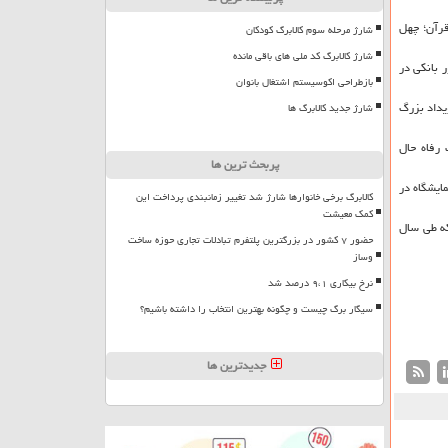
 و با شعار «قرآن؛ چهل
شارژ مرحله سوم کالابرگ کودکان
شارژ کالابرگ کد ملی های باقی مانده
 بانكی در
بازطراحی اکوسیستم اشتغال بانوان
یداد بزرگ
شارژ جدید کالابرگ ها
رفاه حال
پربحث ترین ها
 ۱۶ هزار قطعه بن كارت برای این نمایشگاه در
کالابرگ برخی خانوارها شارژ شد تغییر زمانبندی پرداخت این
کمک معیشت
كه طی سال
حضور ۷ کشور در بزرگترین پلتفرم تبادلات تجاری حوزه ساخت
وساز
نرخ بیکاری ۹،۱ درصد شد
سیگار برگ چیست و چگونه بهترین انتخاب را داشته باشیم؟
جدیدترین ها