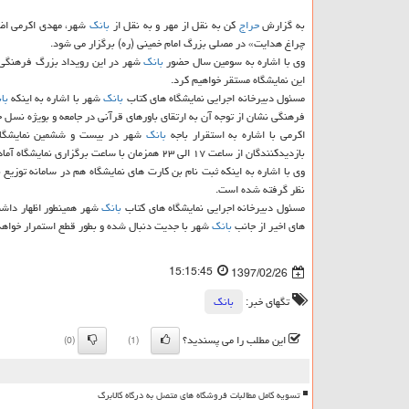
به گزارش
حراج
كن به نقل از مهر و به نقل از
بانك
چراغ هدایت» در مصلی بزرگ امام خمینی (ره) برگزار می شود.
وی با اشاره به سومین سال حضور
بانك
شهر در این رویداد بزرگ فرهنگی، خ
این نمایشگاه مستقر خواهیم كرد.
مسئول دبیرخانه اجرایی نمایشگاه های كتاب
بانك
شهر با اشاره به اینكه
با
فرهنگی نشان از توجه آن به ارتقای باورهای قرآنی در جامعه و بویژه نسل ج
اكرمی با اشاره به استقرار باجه
بانك
شهر در بیست و ششمین نمایشگاه ب
بازدیدكنندگان از ساعت ۱۷ الی ۲۳ همزمان با ساعت برگزاری نمایشگاه آماده خدمت رسانی هستند.
نظر گرفته شده است.
مسئول دبیرخانه اجرایی نمایشگاه های كتاب
بانك
شهر همینطور اظهار داشت
های اخیر از جانب
بانك
شهر با جدیت دنبال شده و بطور قطع استمرار خواه
15:15:45
1397/02/26
تگهای خبر:
بانك
این مطلب را می پسندید؟
(0)
(1)
تسویه کامل مطالبات فروشگاه های متصل به درگاه کالابرگ