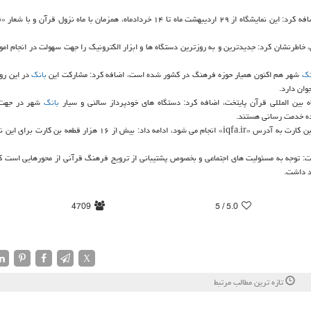
شهر، مهدی اكرمی اضافه كرد: این نمایشگاه از ۲۹ اردیبهشت ماه تا ۱۴ خردادماه، همزمان با ماه نزول قرآن
اطرنشان كرد: جدیدترین و به روزترین دستگاه ها و ابزار الكترونیك را جهت سهولت در انجام امور
نك
شهر هم اكنون همیار حوزه فرهنگ در كشور شده است، اضافه كرد: مشاركت این
بانك
در این رو
وان دارد.
ین المللی قرآن پایتخت، اضافه كرد: دستگاه های خودپرداز سالنی و سیار
بانك
شهر در جهت 
وی با اشاره به اینكه ثبت نام بن كارت های نمایشگاه هم در سامانه توزیع بن كارت به آدرس «iqfa.ir» انجام می شود، ادامه داد: بیش از
: توجه به مسئولیت های اجتماعی و بخصوص پشتیبانی از ترویج فرهنگ قرآنی از محورهایی است 
د داشت.
4709
/ 5
5.0
X
تازه ترین مطالب مرتبط