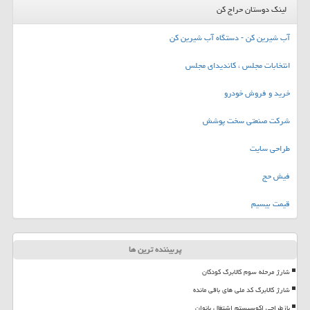
لینک دوستان حراج کن
آب شیرین کن - دستگاه آب شیرین کن
انتخابات مجلس ، کاندیدای مجلس
خرید و فروش خودرو
شرکت صنعتی سخت پوشش
طراحی سایت
فیش حج
قیمت بیسیم
پربیننده ترین ها
شارژ مرحله سوم کالابرگ کودکان
شارژ کالابرگ کد ملی های باقی مانده
بازطراحی اکوسیستم اشتغال بانوان