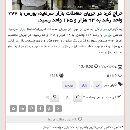
حراج كن: در جریان معاملات بازار سرمایه، بورس با ۲۷۴
واحد رشد به ۹۴ هزار و ۱۶۵ واحد رسید.
به گزارش
حراج
كن به نقل از مهر، در جریان معاملات امروز(یكشنبه)
بازار
سرمایه،
شاخص
بورس
با رشد ۲۷۴ واحدی به ۹۴ هزار و ۱۶۵ واحد رسید. در جریان معاملات
امروز ۷۰۴ میلیون سهم به ارزش یك میلیون و ۴۳۴ هزار و ۵۵۷ میلیون ریال در قالب
۵۰ هزار و ۳۰۴ مورد معامله شد. ارزش
بازار
سرمایه به ۳ میلیون و ۷۱۸ هزار و ۴۰۱
میلیارد ریال رسید.
13:46:52
1397/02/24
5318
/ 5
5.0
تگهای خبر:
ارز
,
بازار
,
بورس
این مطلب را می پسندید؟
(0)
(1)
X
تازه ترین مطالب مرتبط
حضور ۷ کشور در بزرگترین پلتفرم تبادلات تجاری حوزه ساخت وساز