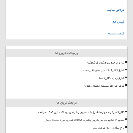
طراحی سایت
فیش حج
قیمت بیسیم
پربیننده ترین ها
شارژ مرحله سوم کالابرگ کودکان
شارژ کالابرگ کد ملی های باقی مانده
شارژ جدید کالابرگ ها
بازطراحی اکوسیستم اشتغال بانوان
پربحث ترین ها
کالابرگ برخی خانوارها شارژ شد تغییر زمانبندی پرداخت این کمک معیشت
حضور ۷ کشور در بزرگترین پلتفرم تبادلات تجاری حوزه ساخت وساز
نرخ بیکاری ۹،۱ درصد شد