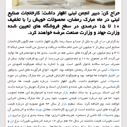
حراج كن: دبیر انجمن لبنی اظهار داشت: كارخانجات صنایع
لبنی در ماه مبارك رمضان، محصولات خویش را با تخفیف
۱۰ تا ۱۵ درصدی در سطح فروشگاه های تعیین شده
وزارت جهاد و وزارت صنعت عرضه خواهند كرد.
به گزارش
حراج
كن به نقل از صدا و سیما، رضا باكری اظهار داشت: هم اكنون كارخانجات
صنایع لبنی بیش از ۷ میلیون تن شیر خام سالانه دریافت و تبدیل می كنند؛ ضمن اینكه ۳
تا ۳ و نیم میلیون تن فرآورده های سنتی هم در ماست بندی ها و خودمصرفی ها تولید
می گردد كه در مجموع، به ۱۰ و نیم میلیون تن می رسد؛ از این رو ظرفیت تولید بیش از
مصرف سرانه سالانه خانوار كشور است. وی با اشاره به اینكه هیچگونه كمبودی در
محصولات
لبنی در ماه مبارك رمضان نخواهد بود، افزود: انواع فرآورده های لبنی به وفور
در اختیار خانواده ها خواهد بود و هیچگونه افزایش قیمتی در ماه مبارك رمضان در حوزه
محصولات
لبنی نخواهیم داشت. باكری اظهار داشت: درباره تغییر قیمت ها، مراحل
كارشناسی در سازمان حمایت طی شده و دامداران اسناد و مدارك خویش را عرضه دادند
كه این اسناد بررسی و به ستاد تنظیم
بازار
عرضه شده و امیدواریم این هفته تصویب
شود؛ اما هر چه درباره تغییرات قیمتی تصویب شود پس از ماه مبارك رمضان اجرایی
خواهد شد. وی اضافه كرد: ستاد تنظیم
بازار
از سال ۹۴ هیچ مصوبه ای درباره قیمت
فرآورده های لبنی نداشته است؛ از این رو كارخانجات معادل
تورم
سالانه و اثربخشی آن
روی
محصولات
كه ناشی از دستمزد، هزینه های انرژی، مواد بسته بندی و نرخ برابری
ارز
است تغییرات قیمت داشتند در سال ۹۷ هم برای ۱۲ درصد اثربخشی تغییرات نرخ
ارز
و
مواد پتروشیمی مورد نیاز برای بسته بندی، پیشنهادهایی به سازمان حمایت عرضه شده