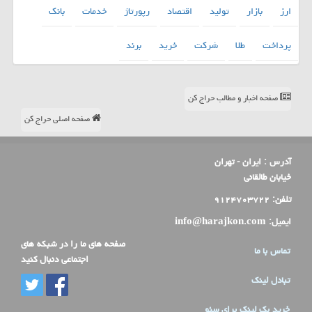
ارز
بازار
تولید
اقتصاد
رپورتاژ
خدمات
بانك
پرداخت
طلا
شركت
خرید
برند
صفحه اخبار و مطالب حراج کن
صفحه اصلی حراج کن
آدرس :
ایران - تهران
خیابان طالقانی
تلفن:
۹۱۲۴۷۰۳۷۲۲
ایمیل:
info@harajkon.com
صفحه های ما را در شبکه های
تماس با ما
اجتماعی دنبال کنید
تبادل لینک
خرید بک لینک برای سئو