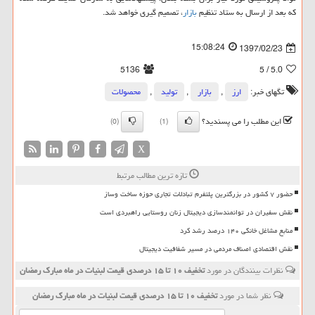
كه بعد از ارسال به ستاد تنظیم
بازار
، تصمیم گیری خواهد شد.
15:08:24
1397/02/23
5136
/ 5
5.0
تگهای خبر:
ارز
,
بازار
,
تولید
,
محصولات
این مطلب را می پسندید؟
(0)
(1)
X
تازه ترین مطالب مرتبط
حضور ۷ کشور در بزرگترین پلتفرم تبادلات تجاری حوزه ساخت وساز
نقش سفیران در توانمندسازی دیجیتال زنان روستایی راهبردی است
منابع مشاغل خانگی ۱۴۰ درصد رشد کرد
نقش اقتصادی اصناف مردمی در مسیر شفافیت دیجیتال
نظرات بینندگان در مورد
تخفیف ۱۰ تا ۱۵ درصدی قیمت لبنیات در ماه مبارك رمضان
نظر شما در مورد
تخفیف ۱۰ تا ۱۵ درصدی قیمت لبنیات در ماه مبارك رمضان