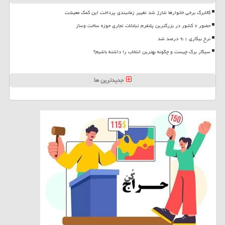
کالابرگ برخی خانوارها شارژ شد تغییر زمانبندی پرداخت این کمک معیشت
حضور ۷ کشور در بزرگترین پلتفرم تبادلات تجاری حوزه ساخت وساز
نرخ بیکاری ۹،۱ درصد شد
سیگار برگ چیست و چگونه بهترین انتخاب را داشته باشیم؟
جدیدترین ها