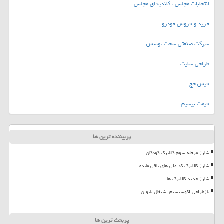
انتخابات مجلس ، کاندیدای مجلس
خرید و فروش خودرو
شرکت صنعتی سخت پوشش
طراحی سایت
فیش حج
قیمت بیسیم
پربیننده ترین ها
شارژ مرحله سوم کالابرگ کودکان
شارژ کالابرگ کد ملی های باقی مانده
شارژ جدید کالابرگ ها
بازطراحی اکوسیستم اشتغال بانوان
پربحث ترین ها