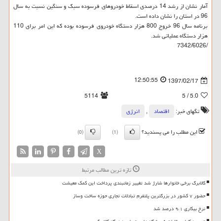
آمار نشان از رشد 14 درصدی اسقاط خودروهای فرسوده سبك و سنگین نسبت به سال
96 در استان را نشان داده است.
برنامه سال 96 خروج 800 هزار دستگاه خودروی فرسوده بوده كه این امر برای 110
هزار دستگاه عملیاتی شد.
/7342/6026
12:50:55
1397/02/17
5114
/ 5
5.0
تگهای خبر:
اقتصاد
,
انرژی
این مطلب را می پسندید؟
(0)
(1)
X
تازه ترین مطالب مرتبط
کالابرگ برخی خانوارها شارژ شد تغییر زمانبندی پرداخت این کمک معیشت
حضور ۷ کشور در بزرگترین پلتفرم تبادلات تجاری حوزه ساخت وساز
نرخ بیکاری ۹،۱ درصد شد