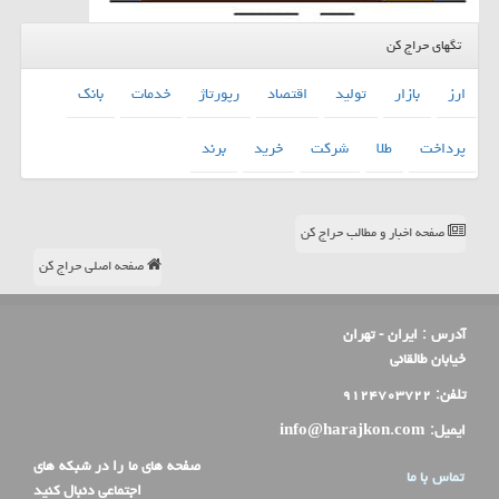
تگهای حراج کن
ارز
بازار
تولید
اقتصاد
رپورتاژ
خدمات
بانك
پرداخت
طلا
شركت
خرید
برند
صفحه اخبار و مطالب حراج کن
صفحه اصلی حراج کن
آدرس :
ایران - تهران
خیابان طالقانی
تلفن:
۹۱۲۴۷۰۳۷۲۲
ایمیل:
info@harajkon.com
صفحه های ما را در شبکه های
تماس با ما
اجتماعی دنبال کنید