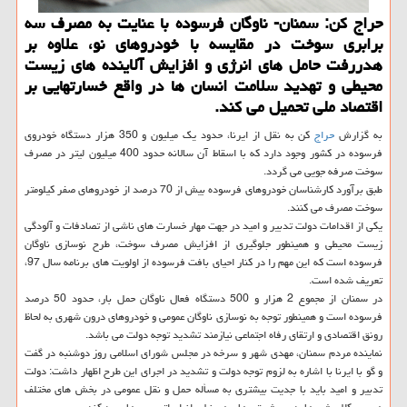
حراج كن: سمنان- ناوگان فرسوده با عنایت به مصرف سه
برابری سوخت در مقایسه با خودروهای نو، علاوه بر
هدررفت حامل های انرژی و افزایش آلاینده های زیست
محیطی و تهدید سلامت انسان ها در واقع خسارتهایی بر
اقتصاد ملی تحمیل می كند.
به گزارش
حراج
كن به نقل از ایرنا، حدود یك میلیون و 350 هزار دستگاه خودروی
فرسوده در كشور وجود دارد كه با اسقاط آن سالانه حدود 400 میلیون لیتر در مصرف
سوخت صرفه جویی می گردد.
طبق برآورد كارشناسان خودروهای فرسوده بیش از 70 درصد از خودروهای صفر كیلومتر
سوخت مصرف می كنند.
یكی از اقدامات دولت تدبیر و امید در جهت مهار خسارت های ناشی از تصادفات و آلودگی
زیست محیطی و همینطور جلوگیری از افزایش مصرف سوخت، طرح نوسازی ناوگان
فرسوده است كه این مهم را در كنار احیای بافت فرسوده از اولویت های برنامه سال 97،
تعریف شده است.
در سمنان از مجموع 2 هزار و 500 دستگاه فعال ناوگان حمل بار، حدود 50 درصد
فرسوده است و همینطور توجه به نوسازی ناوگان عمومی و خودروهای درون شهری به لحاظ
رونق اقتصادی و ارتقای رفاه اجتماعی نیازمند تشدید توجه دولت می باشد.
نماینده مردم سمنان، مهدی شهر و سرخه در مجلس شورای اسلامی روز دوشنبه در گفت
و گو با ایرنا با اشاره به لزوم توجه دولت و تشدید در اجرای این طرح اظهار داشت: دولت
تدبیر و امید باید با جدیت بیشتری به مسأله حمل و نقل عمومی در بخش های مختلف