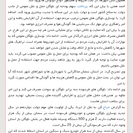
همچون كلان شهرها، در بحث متروها و همینطور انواع اتوبوس ها ورود كند.
احمد همتی با بیان این كه،
پرداخت
سهم بودجه ای ناوگان حمل و نقل عمومی از جانب
دولت به صلاح كشور است و دولت باید در این مسأله با جدیت بیشتری ورود كند، اضافه
كرد: با نوسازی ناوگان های عمومی ترغیب مردم جهت استفاده از آن افزایش یافته و این
امر راهكاری برای مهار تك سرنشینی ها، آلودگی هوا و مصرف انرژی خواهد بود.
وی با بیان این كه حمایت و تلاش دولت برای عملیاتی شدن هر چه سریع تر این طرح، در
كاهش مصرف حامل های انرژی اثرگذار می باشد، ادامه داد: نوسازی ناوگان عمومی كه به
موازات آن با افزایش رغبت مردم در استفاده از این خودروها همراه است، ترافیك های
شهرها را كاهش داده و مانع از اتلاف وقت و مختل شدن امور خواهد شد.
همتی بیان داشت: در همان حد كه بودجه برای حمل و نقل عمومی مصوب می گردد باید
مورد عنایت و توجه قرار گیرد تا روز به روز شاهد رغبت مردم جهت استفاده از حمل و
نقل عمومی باشیم.
وی تصریح كرد: در استان سمنان مذاكراتی با شهرداری ها و شوراهای شهر شده كه آیا
می توان در بحث حمل و نقل عمومی و كاهش هزینه ها و آلودگی ها اقدامی صورت گیرد
یا خیر.
وی ادامه داد: ناوگان های فرسوده سه برابر ناوگان نو سوخت مصرف می كند و این امر
علاوه بر هدررفت حامل های انرژی و افزایش آلاینده های زیست محیطی، تهدید جدی
برای سلامت انسان هاست.
به گزارش
حراج
كن به نقل از ایرنا، یكی از اولویت های مهم دولت دوازدهم در سال
جدید نوسازی ناوگان عمومی و خودروهای فرسوده است در سمنان بیش از یك هزار
راننده فعالیت دارند 2 هزار و 500 دستگاه وسیله نقلیه فعال در بخش ناوگان بار استان
وجود دارد كه سن فرسودگی آن بیش از 25 سال است.
در سال گذشته، بیش از سه هزار خودرو سبك و سنگین در استان اسقاط شدند كه این