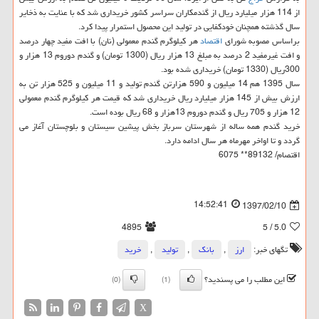
از 114 هزار میلیارد ریال از گندمكاران سراسر كشور خریداری شد كه با عنایت به ذخایر
سال گذشته همچنان خودكفایی در تولید این محصول استمرار پیدا كرد.
براساس مصوبه شورای
اقتصاد
هر كیلوگرم گندم معمولی (نان) با افت مفید چهار درصد
و افت غیرمفید 2 درصد به مبلغ 13 هزار ریال (1300 تومان) و گندم دوروم 13 هزار و
300ریال (1330 تومان) خریداری شده بود.
سال 1395 هم 14 میلیون و 590 هزارتن گندم تولید و 11 میلیون و 525 هزار تن به
ارزش بیش از 145 هزار میلیارد ریال خریداری شد كه قیمت هر كیلوگرم گندم معمولی
12 هزار و 705 ریال و گندم دوروم 13هزار و 68 ریال بوده است.
خرید گندم همه ساله از شهرستان سرباز بخش پیشین سیستان و بلوچستان آغاز می
گردد و تا اواخر مهرماه هر سال ادامه دارد.
اقتصام/ 89132** 6075
14:52:41
1397/02/10
4895
/ 5
5.0
تگهای خبر:
ارز
,
بانك
,
تولید
,
خرید
این مطلب را می پسندید؟
(0)
(1)
X