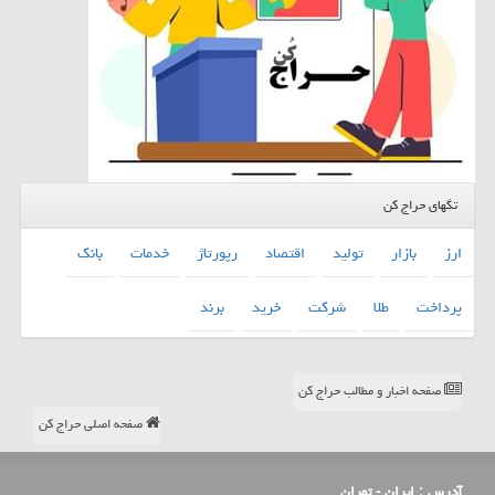
تگهای حراج کن
ارز
بازار
تولید
اقتصاد
رپورتاژ
خدمات
بانك
پرداخت
طلا
شركت
خرید
برند
صفحه اخبار و مطالب حراج کن
صفحه اصلی حراج کن
آدرس :
ایران - تهران