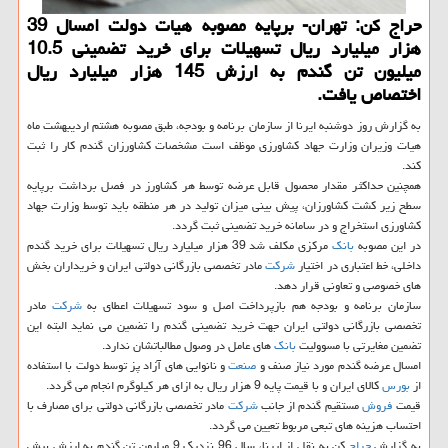
حراج كن: تهران- برپایه مصوبه هیات دولت امسال 39
هزار میلیارد ریال تسهیلات برای خرید تضمینی 10.5
میلیون تن گندم به ارزش 145 هزار میلیارد ریال
اختصاص یافت.
به گزارش روز دوشنبه ایرنا از سازمان برنامه و بودجه، طبق مصوبه هشتم اردیبهشت ماه
هیات وزیران وزارت جهاد كشاورزی موظف است مشخصات كشاورزان گندم كار را ثبت
كند.
همچنین حداكثر مقدار محصول قابل عرضه توسط هر كشاورز در فصل برداشت برپایه
سطح زیر كشت كشاورزان، پیش بینی میزان تولید در هر منطقه باید توسط وزارت جهاد
كشاورزی استخراج و در سامانه خرید تضمینی ثبت گردد.
در این مصوبه
بانك
مركزی مكلف شد 39 هزار میلیارد ریال تسهیلات برای خرید گندم
داخلی، خط اعتباری در اختیار
شركت
مادر تخصصی بازرگانی دولتی ایران و خریداران بخش
های خصوصی و تعاونی قرار دهد.
سازمان برنامه و بودجه هم بازپرداخت اصل و سود تسهیلات اعطای به
شركت
مادر
تخصصی بازرگانی دولتی ایران جهت خرید تضمینی گندم را تضمین می نماید البته این
تضمین مغایرتی با مسوولیت
بانك
های عامل در وصول مطالباتشان ندارد.
امسال عرضه گندم مورد نیاز صنف و
صنعت
و نانوایی های آزاد پز توسط دولت با استفاده
از
بورس
كالای ایران و با قیمت پایه 9 هزار ریال به ازای هر كیلوگرم انجام می گردد.
قیمت
فروش
مستقیم گندم از جانب
شركت
مادر تخصصی بازرگانی دولتی برای مصارف با
احتساب هزینه های تبعی مربوط تعیین می گردد.
به گزارش
حراج
كن به نقل از ایرنا، سال 96 نزدیك 9 میلیون تن گندم به ارزش بیش