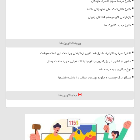
شارژ مرحله سوم کالابرگ کودکان
شارژ کالابرگ کد ملی های باقی مانده
بازطراحی اکوسیستم اشتغال بانوان
شارژ جدید کالابرگ ها
پربحث ترین ها
کالابرگ برخی خانوارها شارژ شد تغییر زمانبندی پرداخت این کمک معیشت
حضور ۷ کشور در بزرگترین پلتفرم تبادلات تجاری حوزه ساخت وساز
نرخ بیکاری ۹،۱ درصد شد
سیگار برگ چیست و چگونه بهترین انتخاب را داشته باشیم؟
جدیدترین ها