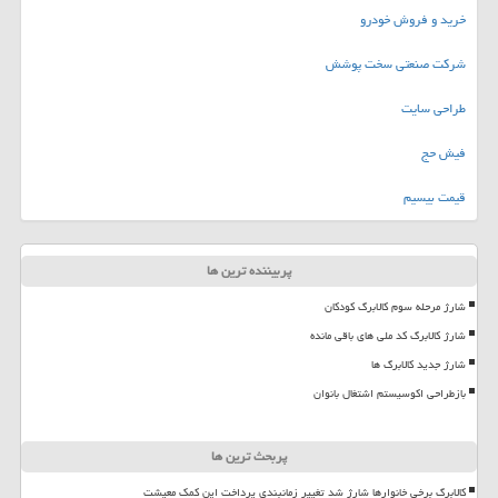
خرید و فروش خودرو
شرکت صنعتی سخت پوشش
طراحی سایت
فیش حج
قیمت بیسیم
پربیننده ترین ها
شارژ مرحله سوم کالابرگ کودکان
شارژ کالابرگ کد ملی های باقی مانده
شارژ جدید کالابرگ ها
بازطراحی اکوسیستم اشتغال بانوان
پربحث ترین ها
کالابرگ برخی خانوارها شارژ شد تغییر زمانبندی پرداخت این کمک معیشت