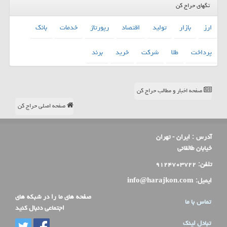
تگهای حراج کن
ارز
بازار
تولید
اقتصاد
رپورتاژ
خدمات
بانك
پرداخت
طلا
شركت
خرید
برند
صفحه اخبار و مطالب حراج کن
صفحه اصلی حراج کن
آدرس :
ایران - تهران
خیابان طالقانی
تلفن:
۹۱۲۴۷۰۳۷۲۲
ایمیل:
info@harajkon.com
صفحه های ما را در شبکه های
تماس با ما
اجتماعی دنبال کنید
تبادل لینک