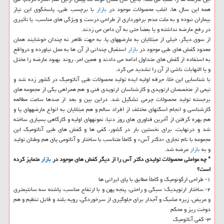
همه این سال‏ ها، اغلب محصولات موجود در
بازار
با برچسب طبی، پاسخگوی این نیاز
بیماران نبوده و به علت عدم برخورداری از طراحی درست و ویژگی‏ های مناسب، یا تأثیری
در رفع عارضه نداشته و یا بعضاً حتی به آن دامن می‏ زدند.
از سوی دیگر، خیلی از مبتلایان به عارضه‏های پا، به جهت ظاهر نه چندان خوشایند همان
معدود كفش های طبی موجود در
بازار
استقبال چندانی از آن ها به عمل نیاورده و درواقع
به استفاده از كفش ‏های متداول ادامه می‏ دادند و همین امر، روند بهبود عارضه را مختل
و یا التهابات ناشی از آن را تشدید می‏ كرد.
با شناسایی این خلأ، جرقه اولیه ایده تولید محصولات طبی آناتومیك در كشور زده شد و
تیمی از متخصصان ارتوپدی و كارشناسان ارتوپدی فنی و هم همراهی یكی از مجموعه ‏های
برجسته تولید محصولات چرمی تشكیل شد. دراین بین و بعد از صدها ساعت مطالعه
كارشناسی و انجام اسكن‏های مختلف از افراد سالم و هم مبتلایان به انواع عارضه‏های پا و
هم بهره گرفتن از آخرین فناوری ‏های روز دنیا، نمونه‏های اولیه و كارگاهی بسیاری ساخته
شد و درنهایت، برای نخستین بار در كشور، كفی‏ ها و كفش ‏های طبی آناتومیك این
مجموعه با نام تجاری «دكتر آس» و كاملاً متناسب با ساختار و آناتومی پای هم وطنان تولید
و به
بازار
عرضه شد.
* چه عواملی محصولات تولیدی دكتر آس را از دیگر كفش های موجود در
بازار
متمایز كرده
است؟
۱- طراحی ارگونومیك و كاملاً مطابق با پای ایرانی ها
۲- ساختار ارتوپدیك؛ سبكی و راحتی، پنجه پهن و با ارتفاع مناسب، پاشنه سه سانتیمتری
و عریض، زیره مشبك و آجدار برای جلوگیری از سرخوردگی، رویه بلند و قابل تنظیم و هم
دوخت ریز و محكم
۳- كفی آناتومیك