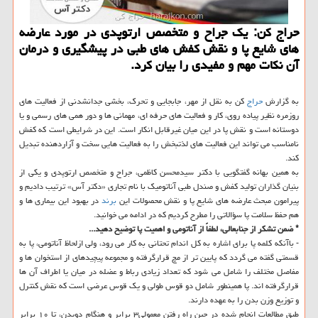
حراج كن: یك جراح و متخصص ارتوپدی در مورد عارضه
‏های شایع پا و نقش كفش‏ های طبی در پیشگیری و درمان
آن نكات مهم و مفیدی را بیان كرد.
به گزارش
حراج
كن به نقل از مهر، جابجایی و تحرك، بخشی جدانشدنی از فعالیت ‏های
روزمره نظیر پیاده‏ روی، كار و فعالیت‏ های حرفه ‏ای، مهمانی ‏ها و دور همی های رسمی و یا
دوستانه است و نقش پا در این میان غیرقابل انكار است. این در شرایطی است كه كفش
نامناسب می‏ تواند این فعالیت‏ های لذت‏بخش را به فعالیت‏ هایی سخت و آزاردهنده تبدیل
كند.
به همین بهانه گفتگویی با دكتر سیدمحسن كاظمی، جراح و متخصص ارتوپدی و یكی از
بنیان گذاران تولید كفش و صندل طبی آناتومیك با نام تجاری «دكتر آس» ترتیب دادیم و
پیرامون مبحث عارضه ‏های شایع پا و نقش محصولات این
برند
در بهبود این بیماری ‏ها و
هم حفظ سلامت پا سؤالاتی را مطرح كردیم كه در ادامه می خوانید.
* ضمن تشكر از جنابعالی، لطفاً از آناتومی و اهمیت پا توضیح دهید...
- باآنكه كلمه پا برای اشاره به كل اندام تحتانی به كار می رود، ولی ازلحاظ آناتومی، پا به
قسمتی گفته می گردد كه پایین تر از مچ قرارگرفته و مجموعه پیچیده‏ای از استخوان ها و
مفاصل مختلف را شامل می‏ شود كه تعداد زیادی رباط و عضله در میان یا اطراف آن ها
قرارگرفته اند. پا همینطور شامل دو قوس طولی و یك قوس عرضی است كه نقش كنترل
و توزیع وزن بدن را به عهده دارند.
طبق مطالعات انجام شده در حین راه رفتن معمولی۳ برابر و هنگام دویدن، تا ۱۰ برابر