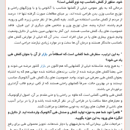
شود. منظور از كفش نامناسب چه نوع كفشی است؟
درحالی كه به باور عمومی، خیلی از كفش‏ها متناسب با آناتومی پا و با ویژگی‏های راحتی و
توزیع مناسب وزن بدن طراحی شده اند، بر مبنای مطالعات صورت گرفته تنها ۱۲ درصد
از مردم از كفش مناسب استفاده می‏ كنند. بقیه كفش ‏ها از نظر جنس زیره، كفی و رویه،
فرم پاشنه، اندازه پنجه، مدل توزیع وزن و شاخص ‏های دیگری از این قبیل، فاقد
خصوصیت های یك كفش مناسب‏ هستند. این آمار به تنهایی مبین بخشی از دلایل وضعیت
وخیم شیوع بیماری ‏های پا در میان افراد است. بدتر آن كه خیلی از عوارض كفش ‏های
نامناسب ماندگار هستند و درمان آن ها سخت و در موارد زیادی نیازمند جراحی است.
*
به این ترتیب، سفارش شما كفشی است كه اصطلاحاً در
بازار
از آن با عنوان كفش طبی
یاد می‏ شود؟
- به هیچ وجه. متأسفانه خیلی از كفش‏هایی كه هم اكنون در
بازار
كشور عرضه می‏ شوند و
حتی بعضاً كفش ‏های عرضه شده از جانب برندهای شناخته شده جهانی هم كه به اشتباه
بعنوان كفش طبی معرفی می‏ شوند، واجد خصوصیت ‏های یك كفش طبی آناتومیك مناسب
نیستند و در بهترین حالت، صرفاً كفش‏های راحتی هستند كه از كفی نرم و قالب آزادتری
برخوردار می باشند.
كفش طبی واقعی، كفشی است كه علاوه بر راحتی پا و حتی مقدم بر آن، اصول ارگونومیك
و معیارهای حفظ سلامت پا در طراحی آن در نظر گرفته شده باشد و از پا در برابر آسیب‏
های ناشی از فعالیت ‏های روزانه، به خوبی محافظت و مراقبت كنند.
* ظاهراً خود شما هم به حوزه تولید كفش و صندل طبی آناتومیك واردشده اید. از دلایل و
انگیزه ‏های ورود به این حوزه بگویید.
- مراجعات مكرر بیمارانی كه به عارضه‏های پا دچار شده‏اند، تجویز محصولی طبی برای رفع
این عارضه ‏ها را طلب می ‏كند. بااین حال همان گونه كه پیش ازاین هم اشاره كردم، طی