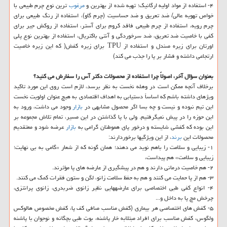
۴- استفاده از مواد اولیه ارگانیك؛ تهیه شده از بهترین و
مرغوب
ترین نوع چرم طبیعی با
خواص تهویه عالی/ ضد تعریق و ضد حساسیت (چرم گاو)، استفاده از رنگ طبیعی برای
چرم رویه، استفاده از چرم طبیعی فاقد كروم برای آستر، استفاده از روكش جیر برای
كفی با خاصیت ضد تعریق، ضد سرخوردگی و آنتی باكتریال، استفاده از بهترین نوع پلی
اورتان برای زیره صندل و استفاده از TPU برای زیره كفش( كه این زیره خاصیت
ارتجاعی داشته و فشار بر پا را جذب می كند)
بعنوان سؤال آخر، اصولاً چرا استفاده از محصولات دكتر آس را سفارش می كنید؟
برخلاف آنچه ممكن است در وهله نخست به نظر برسد، لازم است روی این مورد تاكید
ویژه‏ای داشته باشم كه اساساً دستیابی به اهداف اقتصادی به هیچ عنوان اولویت نخست
این تیم نبوده و نیست و چه بسا اگر محصول مشابهی در
بازار
وجود می داشت، ورود به
این حوزه را در پیش نمی‏گرفتیم. ولی با پا گذاشتن در این مسیر، تمام تلاش مجموعه بر
این بوده كه كفشی شایسته و درخور پای هموطنان گرامی به
بازار
عرضه شود و معتقدیم
محصولات این
برند
، از این ویژگی‏ها برخوردارند:
۱- زیبایی و سلامت را باهم نوید می دهند؛ همان گونه كه از شعار «گامی به بی نهایت؛
زیبایی و سلامت» هم پیداست،
۲- هم خاصیت درمانی دارند و هم در پیشگیری از عارضه ‏های پا مؤثرند.
۳- هم از پا حمایت می ‏كنند و هم به حفظ سلامت زانو، لگن و ستون فقرات كمك می ‏كنند.
۴- انواع كفی طبی اختصاصی برای عارضه‏هایی نظیر زانوی ضربدری، زانوی پرانتزی،
چرخش مچ پا به داخل و...
۵- كفش های اختصاصی هر بیماری (كفش مناسب صافی كف پا، كفش مخصوص هالوكس
ولگوس، كفش مناسب برای افراد مبتلابه خار پاشنه، بوت طبی بچگانه و نوجوان با پاشنه