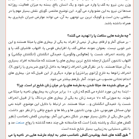
وزن بدن نیرو به كف پا وارد می ‏شود و یك انسان بالغ، بسته به میزان فعالیت، روزانه
صدها تن نیرو به این عضو وارد می ‏آورد. این توضیح مختصر، گویای نقش بسیار مهم پا در
سلامتی بدن است و كوچك ترین بی‏ توجهی به آن، می‏ تواند عوارض جبران ناپذیری به
همراه داشته باشد.
* چه عارضه‏ هایی سلامت پا را تهدید می ‏كنند؟
- بر مبنای آمار و ارقام، بیش از نیمی از افراد به یكی از بیماری‏ های پا مبتلا هستند و این
خبر خوبی نیست. بعنوان نمونه، صافی كف پا، افزایش قوس پا، التهاب فاشیای كف پا و
خار پاشنه، انحراف شست پا (هالوكس ولگوس)، خمیدگی انگشتان (انگشتان چكشی) و
التهاب تاندون آشیل ازجمله شایع ‏ترین بیماری های پا هستند كه متأسفانه افراد بسیاری
به آن مبتلا هستند. با در نظرگرفتن انحراف زانوها به داخل (زانوی ضربدری یا زانوی x)،
انحراف زانوها به خارج (زانوی پرانتزی) و موارد دیگری از این قبیل كه جزء بیماری‏ های
اندام تحتانی محسوب می‏ شوند، آمار بازهم بیشتر می‏ شود.
* بر مبنای شنیده‏ ها، مبتلا شدن به عارضه‏ های پا در میان زنان شایع‏ تر است. چرا؟
- ابتدا به این مورد اشاره می كنم كه زنان، ۱۰ برابر مردان به بیماری‏های ناحیه پا مبتلا می‏
شوند. به صورتی كه ۷۰ درصد زنان به یكی از بیماری های دردناك پا از قبیل انحراف
شست پا، خمیدگی انگشتان و.... مبتلا هستند. در ارتباط با دلایل این موضوع، البته نمی
‏توان مسائل هورمونی، شل بودن تاندون‏ ها و رباط ها و شیوع چاقی را ازنظر دور داشت،
بااین حال یكی از دلایل بسیار مهم در شكل ‏دهی این آمار، پوشیدن كفش نامناسب (نظیر
كفش ‏های تنگ و پاشنه بلند) است كه متأسفانه طی چند دهه گذشته با رواج
صنعت
مد و
با تلقی دستیابی به زیبایی، بسیار شایع شده است.
* طبق گفته‏ های شما، پوشیدن كفش نامناسب منجر به ایجاد عارضه ‏هایی در ناحیه پا می‏