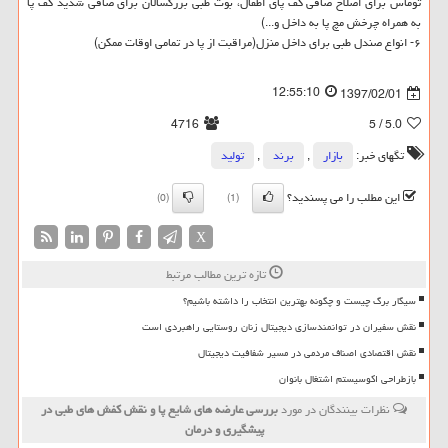
توماس برای اصلاح صافی كف پای اطفال، بوت طبی بزرگسالان برای صافی شدید كف پا
به همراه چرخش مچ پا به داخل و...)
۶- انواع صندل طبی برای داخل منزل(مراقبت از پا در تمامی اوقات ممكن)
12:55:10
1397/02/01
4716
/ 5
5.0
تگهای خبر:
بازار
,
برند
,
تولید
این مطلب را می پسندید؟
(0)
(1)
X
تازه ترین مطالب مرتبط
سیگار برگ چیست و چگونه بهترین انتخاب را داشته باشیم؟
نقش سفیران در توانمندسازی دیجیتال زنان روستایی راهبردی است
نقش اقتصادی اصناف مردمی در مسیر شفافیت دیجیتال
بازطراحی اکوسیستم اشتغال بانوان
نظرات بینندگان در مورد
بررسی عارضه ‏های شایع پا و نقش كفش‏ های طبی در
پیشگیری و درمان