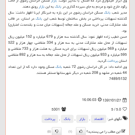
وی ابراز امیدواری كرد كه امسال با تدابیر دولت،
بازار
مسكن خراسان رضوی از حالت
ركود خارج شود و مردم به جای سپرده گذاری در
بانك
به این
بازار
رونق دهند.
مدیر شعب
بانك
مسكن خراسان رضوی در این باره به خبرنگار ایرنا اظهار داشت: سال
گذشته تسهیلات پرداختی در بخش ساختمان توسط شعب این
بانك
در استان، در قالب
عقد مشاركت مدنی، خرید مسكن و عقد جعاله (تسهیلات میان مدت و بلندمدت اعتباری)
بود.
حسن خطیب زاده اظهار نمود: سال گذشته سه هزار و 679 میلیارد و 152 میلیون ریال
تسهیلات از محل عقد مشاركت مدنی به سه هزار و 334 متقاضی، چهار هزار و 522
میلیارد و 569 میلیون ریال تسهیلات برای خرید مسكن به هشت هزار و 733 متقاضی و
595 میلیارد و 933 میلیون ریال تسهیلات از محل عقد جعاله به سه هزار و 892 متقاضی
استان
پرداخت
گردید.
وی ادامه داد: در كل خراسان رضوی 72 شعبه
بانك
مسكن وجود دارد كه از این تعداد
44 شعبه در مشهد و 208 شعبه در دیگر شهرستانها مستقر هستند.
7489/5132
16:06:03
1397/01/27
5301
/ 5
5.0
تگهای خبر:
اقتصاد
,
بازار
,
بانك
,
پرداخت
این مطلب را می پسندید؟
(0)
(1)