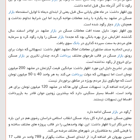
ركود تا آخر آذرماه سال قبل ادامه داشت.
وی اظهار داشت: در ماه های پایانی سال قبل یعنی از ابتدای دیماه تا اوایل اسفندماه
بازار
مسكن در مشهد به یكباره با رشد معاملات مواجه گردید اما این شرایط تداوم نداشت و
همچنان
بازار
دچار ركود شده است.
وی اظهار نمود: دلیل عمده افت معاملات مسكن در
بازار
مشهد در اواخر اسفند سال
گذشته، افزایش نرخ بهره بانكی بود كه مجددا
بازار
مسكن را وارد ركود كرد و سرمایه
های مردم به سمت سپرده گذاری در
بانك
سوق یافت.
رئیس اتحادیه صنف مشاوران معاملات املاك مشهد اظهار داشت: تسهیلاتی كه دولت برای
رونق
بازار
مسكن در قالب طرحهای مختلف
پرداخت
كرده، چندان تاثیری بر
بازار
مسكن
برای خروج از ركود نداشته است.
وی در تشریح دلیل این مورد اظهار داشت: میانگین قیمت آپارتمان در مشهد 200 میلیون
تومان است اما تسهیلاتی كه دولت
پرداخت
می كند به هر واحد 40 تا 50 میلیون تومان
است كه جوابگوی نیاز مردم بویژه در مناطق برخوردار نیست.
مرادزاده اضافه كرد: تسهیلات مسكن اولی ها كه در مشهد 120 میلیون تومان برای هر
واحد است، اقساط بسیار سنگینی دارد كه بیشترین زوجین جوان قادر به بازپرداخت
اقساط این تسهیلات نیستند.
*ركود در
بازار
مسكن ادامه دارد
معاون مسكن شهری اداره كل بنیاد مسكن انقلاب اسلامی خراسان رضوی هم در این باره
به خبرنگار ایرنا اظهار داشت: این نهاد واحدهایی را در قالب پروژه های مختلف ساخته و
با قیمتی كمتر به متقاضیان در شهرهای مختلف عرضه می كند.
حسین بهروان فر اضافه كرد: از ابتدای امسال ساخت یكهزار و 789 واحد در قالب 17