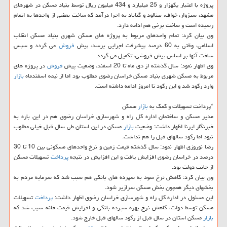
پروژه با اعتبار یكهزار و 25 میلیارد و 434 میلیون ریال توسط بنیاد مسكن در شهرهای
مشهد، سبزوار، خواف، بینالود و گناباد به اجرا درآمد كه ساخت بعضی از واحدها به اتمام
رسیده است و ساخت برخی هم ادامه دارد.
وی بیان كرد: تمام واحدهای مربوط به پروژه های مسكن شهری بنیاد مسكن انقلاب
اسلامی، وقتی به 60 درصد پیشرفت اجرایی برسد، پیش
فروش
می گردد و سپس
ساخت آنها بر اساس پیش فروشی، تكمیل می گردد.
وی اظهار نمود: سال گذشته از دی ماه تا 20 اسفند، وضعیت پیش
فروش
در پروژه های
مربوط به مسكن شهری بنیاد مسكن خراسان رضوی مطلوب بود اما از نیمه اسفندماه
بازار
وارد ركود شد و این ركود تا امروز ادامه داشته است.
*پرداخت تسهیلات و كمك به
بازار
مسكن
مدیر مسكن و ساختمان اداره كل راه و شهرسازی خراسان رضوی هم در این باره به
خبرنگار ایرنا اظهار داشت: وضعیت
بازار
مسكن در این استان طی سال قبل خیلی مطلوب
نبود اما ركود سالهای قبل را هم نداشت.
رضا نوروزی اظهار نمود: سال گذشته قیمت زمین و نرخ واحدهای مسكونی بین 10 تا 30
درصد در خراسان رضوی افزایش یافت و این افزایش در نتیجه
پرداخت
تسهیلات مسكن
از جانب دولت بود.
وی بیان كرد: كاهش نرخ سود به سپرده های بانكی هم سبب شد كه سرمایه مردم به
بخشهای دیگر همچون بخش مسكن سرازیر شود.
این مسئول در اداره كل راه و شهرسازی خراسان رضوی اظهار داشت:
پرداخت
تسهیلات
مسكن توسط دولت، كاهش نرخ بهره سپرده بانكی و افزایش قیمت خانه سبب شد كه
بازار
مسكن استان در سال قبل از ركود سالهای قبل خارج شود.