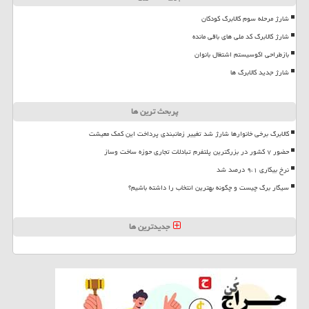
شارژ مرحله سوم کالابرگ کودکان
شارژ کالابرگ کد ملی های باقی مانده
بازطراحی اکوسیستم اشتغال بانوان
شارژ جدید کالابرگ ها
پربحث ترین ها
کالابرگ برخی خانوارها شارژ شد تغییر زمانبندی پرداخت این کمک معیشت
حضور ۷ کشور در بزرگترین پلتفرم تبادلات تجاری حوزه ساخت وساز
نرخ بیکاری ۹،۱ درصد شد
سیگار برگ چیست و چگونه بهترین انتخاب را داشته باشیم؟
جدیدترین ها