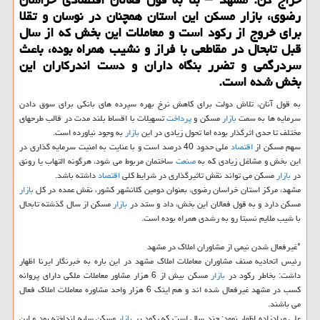
رضوی، بازار مسكن این استان همچنان در نوسان و تقلا
برای خروج از ركود است و معاملات این بخش كه از سال
قبل تابحال در مقاطعی با فراز و نشیب همراه بوده، باعث
سردرگمی و تضرر بنگاه داران و دست اندركاران این
بخش شده است.
به قول آنان، تلاش دولت برای كاهش نرخ بهره سپرده های بانكی برای سوق دادن
سرمایه ها به سمت
بازار
مسكن و
پرداخت
تسهیلات با اقساط بلند مدت در قالب طرحهای
مختلف تا حدی اثرگذار بوده اما تحول زیادی در این
بازار
به وجود نیاورده است.
سهم مسكن از
اقتصاد
ملی حدود 40 درصد است و با عنایت به امنیت سرمایه گذاری در
این بخش و مشاغل زیادی كه به
صنعت
ساختمان مربوط می شود، هرگونه التهاب یا رونق
در
بازار
مسكن می تواند نقش تاثیرگذاری در شرایط كلی
اقتصاد
داشته باشد.
مشهد، مركز استان خراسان رضوی، بعنوان دومین كلانشهر كشور، نقش عمده در كل
بازار
مسكن دارد و به قول فعالان این بخش، داد و ستد در
بازار
مسكن از سال گذشته تابحال
با شیب ملایم نسبتا رو به رشدی همراه بوده است.
*غیرفعال شدن نیمی از مشاوران املاك در مشهد
رئیس اتحادیه صنف مشاوران معاملات املاك مشهد در این باره به خبرنگار ایرنا اظهار
داشت: بخاطر ركود در
بازار
مسكن بیش از 6 هزار مشاور معاملات ملكی دارای پروانه
كسب در مشهد غیرفعال شده اند و هم اینك 6 هزار واحد مشاوره معاملات املاك فعال
می باشند.
علی مرادزاده اظهار نمود: چند سال است كه ركود بر
بازار
مسكن سایه انداخته بود و این