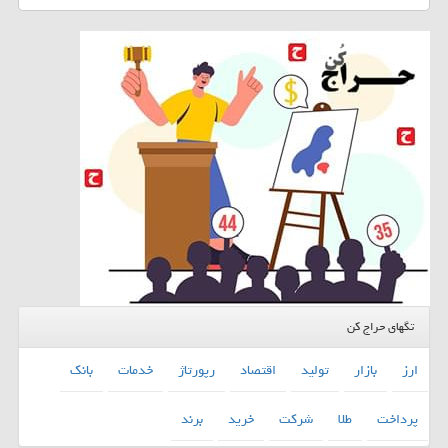
تگهای حراج کن
ارز
بازار
تولید
اقتصاد
رپورتاژ
خدمات
بانك
پرداخت
طلا
شركت
خرید
برند