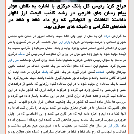
حراج كن: رئیس كل بانك مركزی با اشاره به نقش موثر
پیام رسان های خارجی در رشد كاذب قیمت ارز اظهار
داشت: اتفاقات و التهاباتی كه رخ داد فقط و فقط در
فضاهای تلگرامی و شبكه های مجازی بود.
به گزارش
حراج
كن به نقل از مهر، ولی الله سیف بامداد امروز در صحن علی مجلس
شورای اسلامی با عرضه توضیحاتی درباره
بازار
ارز
اظهار داشت: اگر در هر كشوری با هر
میزان از اقتدار ذخایر انتظار منفی بوجود بیاید و بحث انتقال سرمایه و نگرانی نسبت به
آینده تولید شود به هیچ وجه نمی توان در برابر آن مقاومت كرد.رئیس كل
بانك
مركزی
در پاسخ به سوال رئیس مجلس درمورد تصمیم اتخاذ شده برای كنترل نوسانات
بازار
ارز
تصریح كرد: تصمیم این است كه تمام امكانات در یك فضای شفاف در خدمت تامین
نیازهای واقعی
اقتصاد
كشور قرار گیرد. در یك افقی كه
بانك
مركزی بر همه ابعاد آن
اشراف كامل داشته باشد و بتواند مانور تصمیم گیری داشته باشد.سیف تصریح كرد: بنا
است تا یك سامانه ای تولید شود تا در این سامانه كلیه ارزهایی كه ناشی از درامدهای
نفتی و غیرنفتی به كشور وارد می گردد و هرگونه درآمد ارزی كه كشور دارد در این
سامانه ثبت گردد و همه مصارف ارزی كشور هم در این سامانه پاسخ داده می گردد و
بررسی ها نشان داده است كه كشور در یك وضعیت متعادل قرار دارد و التهاب افرینی
های كاذبی كه دشمنان ما در فضای مجازی تولید می كنند نباید ما را نگران كند اما ما به
آنها فضا داده ایم و اجازه داده ایم كه هر كاری می كنند و این اقداماتی كه در اوایل
فروردین صورت گرفت یك نشانه بسیار مشخص اثبات كننده این دیدگاه است.وی ادامه
داد:
بازار
ارز
در سال های گذشته در تعطیلات تا ۱۵ فروردین هیچ تحركی نداشت و
اتفاقات و التهاباتی كه رخ داد فقط و فقط در فضاهای تلگرامی و شبكه های مجازی بود و