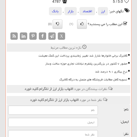
4787
/ 5
5.0
تگهای خبر:
ارز
,
اقتصاد
,
بازار
,
بانك
این مطلب را می پسندید؟
(0)
(1)
X
تازه ترین مطالب مرتبط
کالابرگ برخی خانوارها شارژ شد تغییر زمانبندی پرداخت این کمک معیشت
حضور ۷ کشور در بزرگترین پلتفرم تبادلات تجاری حوزه ساخت وساز
نرخ بیکاری ۹،۱ درصد شد
تسویه کامل مطالبات فروشگاه های متصل به درگاه کالابرگ
نظرات بینندگان در مورد
التهاب بازار ارز از تلگرام كلید خورد
نظر شما در مورد
التهاب بازار ارز از تلگرام كلید خورد
نام:
ایمیل:
نظر: