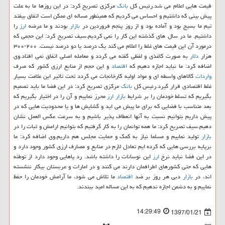
قیمت هایی اعلام می شد.رئیس كل
بانك
مركزی تصریح كرد: در این روزها ما به علت
پیش بینی كه داشتیم و احساس می كردیم كه همینطور مساله ای ممكن است اتفاق بیفتد
تیم ما بسیج بود و آماده بود و از روز پنجم فروردین در
بازار
بودند و ما عرضه
ارز
را
داشتیم. ما در سال های گذشته این كار را نمی كردیم.سیف تصریح كرد: این حجمی كه
درمورد آن این قیمت های غلط را اعلام می كند یك درصد یا دو درصد نیست. ۲۰۰-۳۰۰
هزار
دلار
به صورت كاغذی و لفظی گفته می گردد و معامله اصلی اتفاق نمی افتاد.وی
اضافه كرد: ما نباید اجازه دهیم كه
اقتصاد
و این حجم از منابع ارزی كشور كه صرف
واردات
كالاهای واسطه ای و مواد اولیه كارخانجات می گردد تحت تاثیر این علامت بسیار
غلط اقتصادی قرار گیرد.رئیس كل
بانك
مركزی تصریح كرد: در این فضا ما باید تصمیم
بگیریم كه تسلط خودمان را بر شرایط
بازار
ارز
محرز نماییم و آن را در اختیار بگیریم كه
بعد متناسب با فضایی كه برای ما پیش می اید و گشایش ها و یا محدودیت هایی كه در
پیش داریم بتوانیم نسبت به آنها انعطاف پذیر باشیم و به سرعت عكس العمل نشان
دهیم.سیف تصریح كرد: ما همه توانمان را به كار گرفتیم كه بتوانیم ارامش و ثبات را در
بازار
تولید نماییم و مسلما نیاز به كمك و حمایت مجلس هم داریم.وی اضافه كرد: ما
برپایه بررسی هایی كه كرده ایم تعادل لازم در منابع و مصارف ارزی كشور وجود دارد و
در این فضا نباید نرخ
ارز
این نوسانات را داشته باشد. رد پاهایی وجود دارد از توطئه
هایی كه حتی كشورهای اطرافمان دارند می كنند و در امارات و عربستان بیكار ننشسته
اند، در
بازار
دبی هر روز بر ضد
اقتصاد
ما تلاش می شود، ما آرامش خودمان را حفظ
نماییم و به دشمن اجازه ندهیم كه به این مساله امید ببندند.
14:29:49
1397/01/21