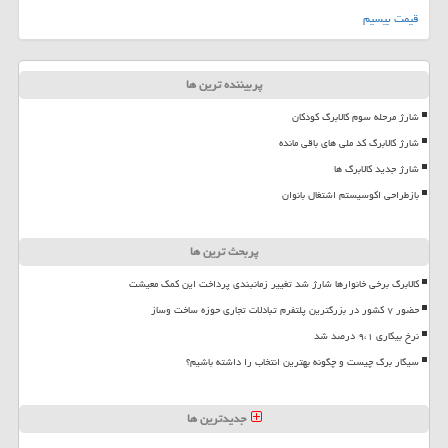
قیمت بیسیم
پربیننده ترین ها
شارژ مرحله سوم کالابرگ کودکان
شارژ کالابرگ کد ملی های باقی مانده
شارژ جدید کالابرگ ها
بازطراحی اکوسیستم اشتغال بانوان
پربحث ترین ها
کالابرگ برخی خانوارها شارژ شد تغییر زمانبندی پرداخت این کمک معیشت
حضور ۷ کشور در بزرگترین پلتفرم تبادلات تجاری حوزه ساخت وساز
نرخ بیکاری ۹،۱ درصد شد
سیگار برگ چیست و چگونه بهترین انتخاب را داشته باشیم؟
جدیدترین ها