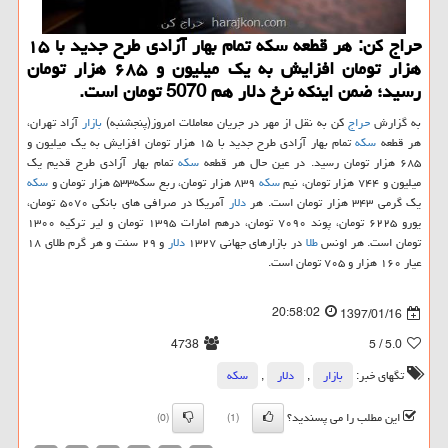
حراج كن: هر قطعه سكه تمام بهار آزادی طرح جدید با ۱۵
هزار تومان افزایش به یك میلیون و ۶۸۵ هزار تومان
رسید؛ ضمن اینكه نرخ دلار هم 5070 تومان است.
به گزارش
حراج
كن به نقل از مهر در جریان معاملات امروز(پنجشنبه)
بازار
آزاد تهران،
هر قطعه
سكه
تمام بهار آزادی طرح جدید با ۱۵ هزار تومان افزایش به یك میلیون و
۶۸۵ هزار تومان رسید. در عین حال هر قطعه
سكه
تمام بهار آزادی طرح قدیم یك
میلیون و ۷۴۴ هزار تومان، نیم
سكه
۸۳۹ هزار تومان، ربع سكه۵۳۳ هزار تومان و
سكه
یك گرمی ۳۴۳ هزار تومان است. هر
دلار
آمریكا در صرافی های بانكی ۵۰۷۰ تومان،
یورو ۶۲۲۵ تومان، پوند ۷۰۹۰ تومان، درهم امارات ۱۳۹۵ تومان و لیر تركیه ۱۳۰۰
تومان است. هر اونس
طلا
در بازارهای جهانی ۱۳۲۷
دلار
و ۲۹ سنت و هر گرم طلای ۱۸
عیار ۱۶۰ هزار و ۷۰۵ تومان است.
20:58:02
1397/01/16
4738
/ 5
5.0
تگهای خبر:
بازار
,
دلار
,
سكه
این مطلب را می پسندید؟
(0)
(1)