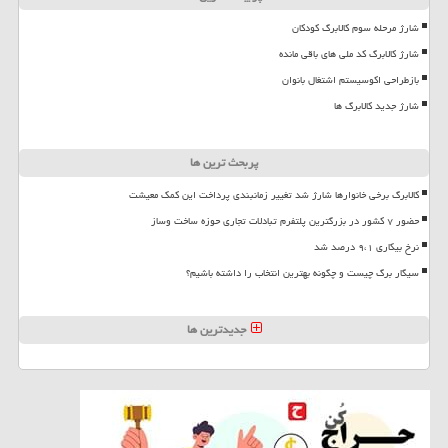
شارژ مرحله سوم کالابرگ کودکان
شارژ کالابرگ کد ملی های باقی مانده
بازطراحی اکوسیستم اشتغال بانوان
شارژ جدید کالابرگ ها
پربحث ترین ها
کالابرگ برخی خانوارها شارژ شد تغییر زمانبندی پرداخت این کمک معیشت
حضور ۷ کشور در بزرگترین پلتفرم تبادلات تجاری حوزه ساخت وساز
نرخ بیکاری ۹،۱ درصد شد
سیگار برگ چیست و چگونه بهترین انتخاب را داشته باشیم؟
جدیدترین ها