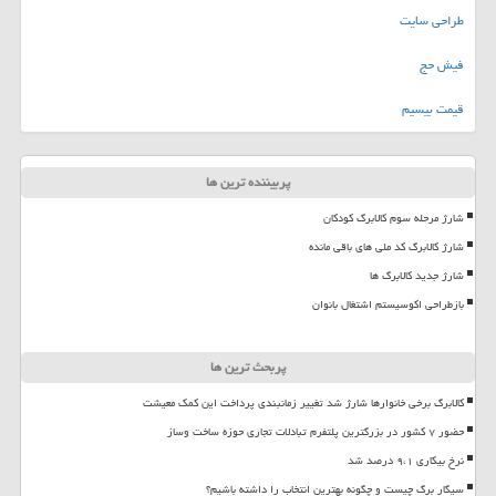
طراحی سایت
فیش حج
قیمت بیسیم
پربیننده ترین ها
شارژ مرحله سوم کالابرگ کودکان
شارژ کالابرگ کد ملی های باقی مانده
شارژ جدید کالابرگ ها
بازطراحی اکوسیستم اشتغال بانوان
پربحث ترین ها
کالابرگ برخی خانوارها شارژ شد تغییر زمانبندی پرداخت این کمک معیشت
حضور ۷ کشور در بزرگترین پلتفرم تبادلات تجاری حوزه ساخت وساز
نرخ بیکاری ۹،۱ درصد شد
سیگار برگ چیست و چگونه بهترین انتخاب را داشته باشیم؟