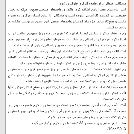
مشكلات احتمالی برای جامعه كارگری جلوگیری شود.
آیت الله دری نجف آبادی اضافه كرد: واگذاری واحدهای صنعتی همچون هپكو به بخش
خصوصی در گذشته كارشناسی نبوده است و مشكلاتی را برای استان مركزی به همراه
داشت و هیچگاه نباید اجازه داد كه سایر واحدهای صنعتی این استان سرنوشت مشابه ای
را تجربه كنند.
وی در بخش دیگر از سخنان خود با یادآوری 12 فروردین ماه و روز جمهوری اسلامی ایران،
اضافه كرد: مردم ایران اسلامی در سال 58 به فرمان امام راحل (ره) پای صندوق های
حضور بهم رساندند و با 98 و 2 دهم درصد به جمهوری اسلامی ایران رای مثبت دادند.
آیت الله دری نجف آبادی تصریح كرد: ملت ایران وفاداری خود به نظام اسلامی را در
برهه های جنگ، سازندگی، توطئه های اقتصادی و فرهنگی دشمنان با حمایت آگاهانه
نشان داده اند و این سرمایه پرارزش در كمتر حكومتی بعنوان پشتوانه وجود دارد.
وی اظهار داشت: حفاظت از سرمایه های طبیعی در روز سیزدهم فروردین ماه بعنوان
بخشی از اخلاق ایرانی و اسلامی است و باید هر یك از شهروندان بعنوان پاسدار منابع
طبیعی عمل كند و در صورت مشاهده هر تخلف حساسیت لازم را داشته باشد.
امام جمعه اراك ادامه داد: از ابتدای سال زراعی جاری تا كنون در سطح استان مركزی تنها
70 میلیمتر باران باریده است كه این میزان حدود یك چهارم میانگین بارندگی ها در سال
های گذشته است.
آیت الله دری نجف آبادی اضافه كرد: نیاز است مردم استان مركزی با صرفه جویی در
مصرف آب آشامیدنی و كشاورزی از بروز تنش آبی جلوگیری نمایند و این مهم را بعنوان
یكی از تكالیف جدی در رفتارهای مصرفی خود به كار بگیرند.
نماز عبادی سیاسی روز جمعه در 33 نقطه استان مركزی برگزار می گردد.
1955/6013/