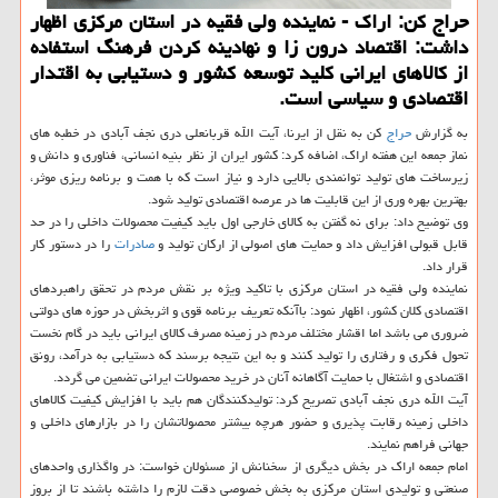
حراج كن: اراك - نماینده ولی فقیه در استان مركزی اظهار
داشت: اقتصاد درون زا و نهادینه كردن فرهنگ استفاده
از كالاهای ایرانی كلید توسعه كشور و دستیابی به اقتدار
اقتصادی و سیاسی است.
به گزارش
حراج
كن به نقل از ایرنا، آیت الله قربانعلی دری نجف آبادی در خطبه های
نماز جمعه این هفته اراك، اضافه كرد: كشور ایران از نظر بنیه انسانی، فناوری و دانش و
زیرساخت های تولید توانمندی بالایی دارد و نیاز است كه با همت و برنامه ریزی موثر،
بهترین بهره وری از این قابلیت ها در عرصه اقتصادی تولید شود.
وی توضیح داد: برای نه گفتن به كالای خارجی اول باید كیفیت محصولات داخلی را در حد
قابل قبولی افزایش داد و حمایت های اصولی از اركان تولید و
صادرات
را در دستور كار
قرار داد.
نماینده ولی فقیه در استان مركزی با تاكید ویژه بر نقش مردم در تحقق راهبردهای
اقتصادی كلان كشور، اظهار نمود: باآنكه تعریف برنامه قوی و اثربخش در حوزه های دولتی
ضروری می باشد اما اقشار مختلف مردم در زمینه مصرف كالای ایرانی باید در گام نخست
تحول فكری و رفتاری را تولید كنند و به این نتیجه برسند كه دستیابی به درآمد، رونق
اقتصادی و اشتغال با حمایت آگاهانه آنان در خرید محصولات ایرانی تضمین می گردد.
آیت الله دری نجف آبادی تصریح كرد: تولیدكنندگان هم باید با افزایش كیفیت كالاهای
داخلی زمینه رقابت پذیری و حضور هرچه بیشتر محصولاتشان را در بازارهای داخلی و
جهانی فراهم نمایند.
امام جمعه اراك در بخش دیگری از سخنانش از مسئولان خواست: در واگذاری واحدهای
صنعتی و تولیدی استان مركزی به بخش خصوصی دقت لازم را داشته باشند تا از بروز