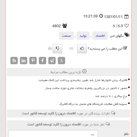
15:21:09
1397/01/11
4802
/ 5
5.0
تگهای خبر:
اقتصاد
,
تولید
,
صنعت
این مطلب را می پسندید؟
(0)
(1)
X
تازه ترین مطالب مرتبط
کالابرگ برخی خانوارها شارژ شد تغییر زمانبندی پرداخت این کمک معیشت
حضور ۷ کشور در بزرگترین پلتفرم تبادلات تجاری حوزه ساخت وساز
نرخ بیکاری ۹،۱ درصد شد
تسویه کامل مطالبات فروشگاه های متصل به درگاه کالابرگ
نظرات بینندگان در مورد
اقتصاد درون زا كلید توسعه كشور است
نظر شما در مورد
اقتصاد درون زا كلید توسعه كشور است
نام: