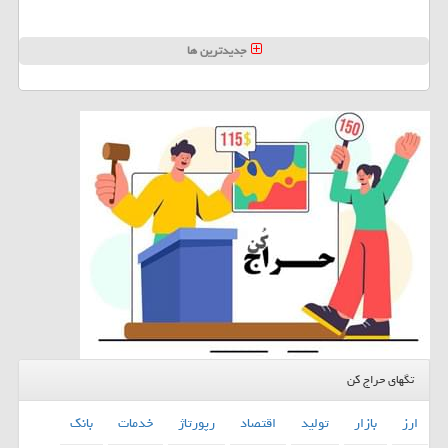
جدیدترین ها
تگهای حراج کن
ارز
بازار
تولید
اقتصاد
رپورتاژ
خدمات
بانك