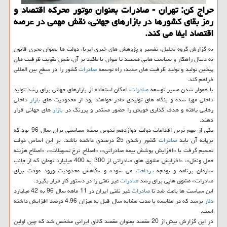
حراج كن: تهران - صادرات بعنوان موتور محركه اقتصاد و
رمز بقای كشورها در بازارهای جهانی، نقش مهمی در عرصه
اقتصاد ایفا می كند.
به گزارش گروه تحلیل، تفسیر و پژوهش های خبری ایرنا، دولت ها بعنوان مجری قانون
به دنبال راهكار و سیاست هایی هستند تا بتوان با تاكید بر آن، ضمن تقویت ظرفیت های
پیشین تولید و تولید ظرفیت های جدید، راه توسعه
صادرات
كشور را در سطح بین المللی
فراهم كند.
با هموار شدن مسیر توسعه
صادرات
، امكان استفاده از بازارهای جهانی برای رشد تولید
داخلی مهیا شده و بنگاه های تولیدی قادر خواهند بود از محدودیت های
بازار
داخلی
رهایی یافته و هدف گذاری خویش را حضور مستمر و پررنگ در
بازار
های جهانی قرار
دهند.
یكی از مهم ترین اقدامات دولت دوازدهم تدوین بسته سیاستی برای سال 96 بود كه
برپایه آن باید
صادرات
كشور رشدی 25 درصدی داشته باشد. بر این اساس دولت
تصمیم گرفت با «افزایش پوشش بیمه صادراتی»، «اصلاح نرخ تسهیلات»، «اصلاح هزینه
حمل ونقل»، «افزایش مشوق های صادراتی از 300 به 400 میلیارد تومان كه از جانب
سازمان برنامه و بودجه
پرداخت
می شود» و «كاهش محدودیت ورود موقت برای
صادرات» مشوق هایی برای رشد
صادرات
غیر نفتی را در دستور كار قرار بگیرد.
این سیاست ها باعث شد تا
صادرات
غیر نفتی ایران در 11 ماهه سال 96 به 42 میلیارد
دلار
برسد كه در مقایسه با مدت مشابه سال قبل به میزان 4.96 درصد افزایش داشته
است.
در این گزارش بیش از 20 مقصد بعنوان مقصد كالای ایرانی مشخص شد كه چین اولین