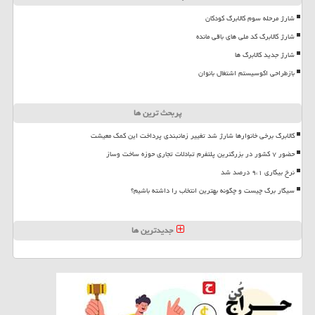
شارژ مرحله سوم کالابرگ کودکان
شارژ کالابرگ کد ملی های باقی مانده
شارژ جدید کالابرگ ها
بازطراحی اکوسیستم اشتغال بانوان
پربحث ترین ها
کالابرگ برخی خانوارها شارژ شد تغییر زمانبندی پرداخت این کمک معیشت
حضور ۷ کشور در بزرگترین پلتفرم تبادلات تجاری حوزه ساخت وساز
نرخ بیکاری ۹،۱ درصد شد
سیگار برگ چیست و چگونه بهترین انتخاب را داشته باشیم؟
جدیدترین ها