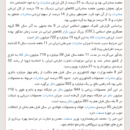
مقصد صادراتی بود و نزدیك به 21 درصد از كل ارزش
صادرات
را به خود اختصاص داد
عراق بعنوان دومین مقصد صادراتی كالاهای ایرانی نزدیك به 15 درصد از كل ارزش
صادرات
را از آن خود كرد. همینطور بیش از 14 درصد از سهم ارزشی
صادرات
متعلق به
امارات و 5. 9 درصد مربوط به كره جنوبی بود.
براساس گزارش گمرك جمهوی اسلامی ایران در 9 ماه منتهی به آذر سال 96 گروه
همكاری های اسلامی (OIC) بزرگ ترین
بازار
كالاهای ایرانی در مدت زمان مذكور بوده
است. ارزش
صادرات
كالا
به این گروه 15 میلیارد و 722 میلیون
دلار
است.
این شرایط سبب شده تا میزان
صادرات
غیرنفتی ایران در 11 ماهه نخست سال 5 گذشته
درصد افزایش پیدا كند.
یادآور می گردد در مدت 11 ماهه سال قبل 39 میلیارد و 719 میلیون
دلار
كالا
به خارج
از كشور صادر شد. و دراین مراودات تجارت خارجی ایران با اتحادیه اروپا از رشد 52
درصدی برخوردار و به 21 میلیارد یورو رسید.
آمار 9 ماهه وزارت جهاد كشاورزی در سال قبل هم حكایت از رقم چهار میلیارد دلاری
برای
صادرات
محصولات كشاورزی دارد. حدود 50 درصد این
صادرات
مربوط به محصولات
باغی بود كه رقمی بالغ بر یك میلیارد و 922 میلیون
دلار
برآورد شد.
در این آمار محصولات زراعی با 944 میلیون
دلار
در جایگاه دوم و دام و طیور با 716
میلیون
دلار
در جایگاه سوم قرار گرفته است. میزان
صادرات
محصولات دریایی و شیلات
در 9 ماه سال قبل هم به 281 میلیون
دلار
رسید است.
افزایش 50 درصدی
صادرات
فولاد و محصولات فولادی در سال قبل هم نشان از اتفاقات
خوب در حوزه
صنعت
دارد.
این خبر را «محمد شریعتمداری» وزیر
صنعت
، معدن و تجارت در مراسم بهره برداری از
طرح های فولادی و نیروگاهی چادرملو اعلام نمود.