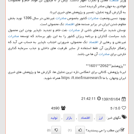
وزیر
صنعت
، معدن و تجارت اظهار داشت: بیش از 6 میلیون تن فولاد خام و محصولات
فولادی به جهان صادر گردیده است.
به گزارش گروه تحلیل، تفسیر و پژوهش های خبری ایرنا،
بهبود نسبی وضعیت
صادرات
كشور بخصوص
صادرات
غیرنفتی در سال 1396 نوید بخش
مقاوم شدن ایران در برابر صدمه های
اقتصاد
تك محصولی است.
نوسان شدید درآمدهای ناشی از
صادرات
نفت خام و تجدید ناپذیر بودن این محصول
باید سیاست گذاران و برنامه ریزان كشور را به این باور برساند كه توسعه
صادرات
غیرنفتی و رهایی از
اقتصاد
تك محصولی، ضرورتی اجتناب ناپذیر به حساب می آید كه
راهكار جایگزین آن فقط استفاده از سایر ظرفیت های داخلی و جذب سرمایه گذاری
خارجی برای
صادرات
آن ها می باشد.
**پژوهشم**2052**1601**
ایرنا پژوهش، كانالی برای انعكاس تازه ترین تحلیل ها، گزارش ها و پژوهش های خبری
ایران وجهان، با ما https: //t.me/Irnaresearch همراه شوید.
21:42:11
1397/01/04
4590
/ 5
5.0
تگهای خبر:
ارز
,
اقتصاد
,
بازار
,
تولید
این مطلب را می پسندید؟
(0)
(1)