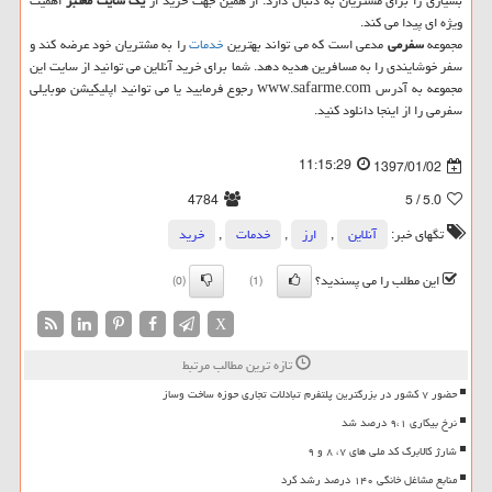
بسیاری را برای مشتریان به دنبال دارد. از همین جهت خرید از
یك سایت معتبر
اهمیت
ویژه ای پیدا می كند.
مجموعه
سفرمی
مدعی است كه می تواند بهترین
خدمات
را به مشتریان خود عرضه كند و
سفر خوشایندی را به مسافرین هدیه دهد. شما برای خرید آنلاین می توانید از سایت این
مجموعه به آدرس www.safarme.com رجوع فرمایید یا می توانید اپلیكیشن موبایلی
سفرمی را از اینجا دانلود كنید.
11:15:29
1397/01/02
4784
/ 5
5.0
تگهای خبر:
آنلاین
,
ارز
,
خدمات
,
خرید
این مطلب را می پسندید؟
(0)
(1)
X
تازه ترین مطالب مرتبط
حضور ۷ کشور در بزرگترین پلتفرم تبادلات تجاری حوزه ساخت وساز
نرخ بیکاری ۹،۱ درصد شد
شارژ کالابرگ کد ملی های ۷، ۸ و ۹
منابع مشاغل خانگی ۱۴۰ درصد رشد کرد