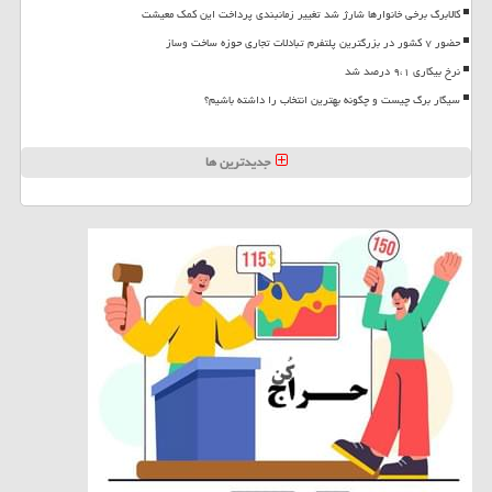
کالابرگ برخی خانوارها شارژ شد تغییر زمانبندی پرداخت این کمک معیشت
حضور ۷ کشور در بزرگترین پلتفرم تبادلات تجاری حوزه ساخت وساز
نرخ بیکاری ۹،۱ درصد شد
سیگار برگ چیست و چگونه بهترین انتخاب را داشته باشیم؟
جدیدترین ها