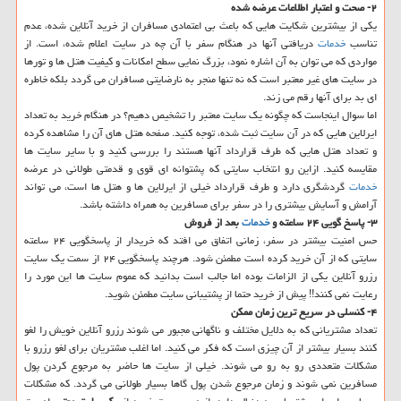
۲- صحت و اعتبار اطلاعات عرضه شده
یكی از بیشترین شكایت هایی كه باعث بی اعتمادی مسافران از خرید آنلاین شده، عدم
تناسب
خدمات
دریافتی آنها در هنگام سفر با آن چه در سایت اعلام شده، است. از
مواردی كه می توان به آن اشاره نمود، بزرگ نمایی سطح امكانات و كیفیت هتل ها و تورها
در سایت های غیر معتبر است كه نه تنها منجر به نارضایتی مسافران می گردد بلكه خاطره
ای بد برای آنها رقم می زند.
اما سوال اینجاست كه چگونه یك سایت معتبر را تشخیص دهیم؟ در هنگام خرید به تعداد
ایرلاین هایی كه در آن سایت ثبت شده، توجه كنید. صفحه هتل های آن را مشاهده كرده
و تعداد هتل هایی كه طرف قرارداد آنها هستند را بررسی كنید و با سایر سایت ها
مقایسه كنید. ازاین رو انتخاب سایتی كه پشتوانه ای قوی و قدمتی طولانی در عرضه
خدمات
گردشگری دارد و طرف قرارداد خیلی از ایرلاین ها و هتل ها است، می تواند
آرامش و آسایش بیشتری را در سفر برای مسافرین به همراه داشته باشد.
۳- پاسخ گویی ۲۴ ساعته و
خدمات
بعد از فروش
حس امنیت بیشتر در سفر، زمانی اتفاق می افتد كه خریدار از پاسخگویی ۲۴ ساعته
سایتی كه از آن خرید كرده است مطمئن شود. هرچند پاسخگویی ۲۴ از سمت یك سایت
رزرو آنلاین یكی از الزامات بوده اما جالب است بدانید كه عموم سایت ها این مورد را
رعایت نمی كنند!! پیش از خرید حتما از پشتیبانی سایت مطمئن شوید.
۴- كنسلی در سریع ترین زمان ممكن
تعداد مشتریانی كه به دلایل مختلف و ناگهانی مجبور می شوند رزرو آنلاین خویش را لغو
كنند بسیار بیشتر از آن چیزی است كه فكر می كنید. اما اغلب مشتریان برای لغو رزرو با
مشكلات متعددی رو به رو می شوند. خیلی از سایت ها حاضر به مرجوع كردن پول
مسافرین نمی شوند و زمان مرجوع شدن پول گاها بسیار طولانی می گردد. كه مشكلات