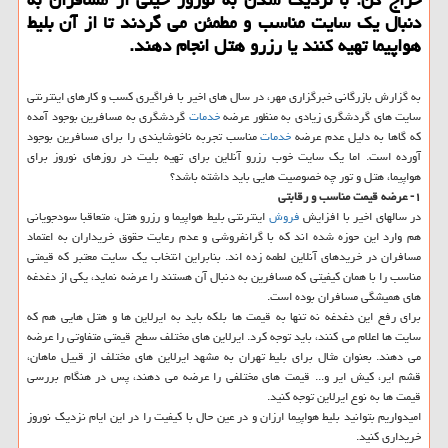
دنبال یك سایت مناسب و مطمئن می گردند تا از آن بلیط
هواپیما تهیه كنند یا رزرو هتل انجام دهند.
به گزارش بازرگانی خبرگزاری مهر، در سال های اخیر با فراگیری كسب و كارهای اینترنتی
سایت های گردشگری زیادی به منظور عرضه
خدمات
گردشگری به مسافرین بوجود آمده
كه گاها به دلیل عدم عرضه
خدمات
مناسب تجربه ناخوشایندی را برای مسافرین بوجود
آورده است. اما یك سایت خوب رزرو آنلاین برای تهیه بلیت در روزهای نوروز برای
هواپیما، هتل و تور چه خصوصیت هایی باید داشته باشد؟
۱- عرضه قیمت مناسب و رقابتی
در سالهای اخیر با افزایش
فروش
اینترنتی بلیط هواپیما و رزرو هتل، متعاقبا سودجویانی
هم وارد این حوزه شده اند كه با گرانفروشی و عدم رعایت حقوق خریداران به اعتماد
مسافران در خریدهای آنلاین لطمه زده اند. بنابراین انتخاب یك سایت معتبر كه قیمتی
مناسب را با همان كیفیتی كه مسافرین به دنبال آن هستند را عرضه نماید، یكی از دغدغه
های همیشگی مسافران بوده است.
برای رفع این دغدغه نه تنها به قیمت ها بلكه باید به ایرلاین ها و هتل هایی هم كه
سایت ها اعلام می كنند، باید توجه كرد. ایرلاین های مختلف سطح قیمتی متفاوتی را عرضه
می دهند. بعنوان مثال برای بلیط تهران به مشهد ایرلاین های مختلف از قبیل ماهان،
قشم ایر، كیش ایر و... قیمت های مختلفی را عرضه می دهند، پس در هنگام بررسی
قیمت ها به نوع ایرلاین توجه كنید.
امیدواریم بتوانید بلیط هواپیما ارزان و در عین حال با كیفیت را در این ایام نزدیك نوروز
خریداری كنید.