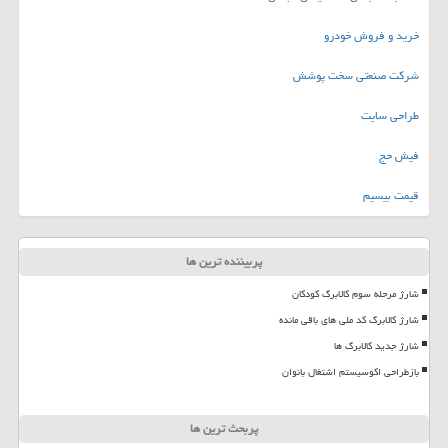
خرید و فروش خودرو
شرکت صنعتی سخت پوشش
طراحی سایت
فیش حج
قیمت بیسیم
پربیننده ترین ها
شارژ مرحله سوم کالابرگ کودکان
شارژ کالابرگ کد ملی های باقی مانده
شارژ جدید کالابرگ ها
بازطراحی اکوسیستم اشتغال بانوان
پربحث ترین ها