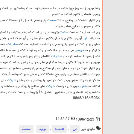
رضا نوروز زاده روز چهارشنبه در حاشیه سفر خود به بندرماهشهر در گفت و گ
رونق اقتصادی كشور استفاده نماییم.
وی اظهار داشت: در واقع رسالت
صنعت
پتروشیمی تبدیل گاز، میعانات همراه
كنند و سپس به خارج صادر شوند.
وی اضافه كرد: سیاست
صنعت
پتروشیمی این است كه زنجیره تولید را گسترش
به مراتب
ارز
آوری بیشتری را برای كشور به ارمغان می آوریم كه تاثیر قاب
معاون وزیر نفت در امور پتروشیمی در ادامه با اشاره به اینكه
صادرات
، نقش
كیلوگرم به
فروش
می رسد در حالیكه در زنجیره تولید تكمیل شده با كالاه
تكمیل شود تا شاهد تولید و
صادرات
كالاهایی با ارزش افزوده بالاتری باشیم
نوروز زاده افزود: تا كنون سرمایه گذاری هایی خوبی در این زمینه انجام 
وی اظهار نمود: در بازدیدهای اخیر از مجتمع های پتروشیمی مستقر در منط
موردنظر، تلاش مضاعفی برای رفع مشكلات این بخش صورت خواهد گرفت.
به گزاش ایرنا، معاون وزیر نفت در امور پتروشیمی مدیرعامل
شركت
ملی ص
اختتامیه
جشنواره
ورزشی حراست
شركت
های صنایع پتروشیمی به منطقه وی
منطقه ویژه اقتصادی بندر ماهشهر - شامل 14 پتروشیمی است كه بندر ماهشهر را به مهم ترین پایگاه پتروشیمی در ایران تبدیل نموده است.
9858/7165/6064
14:32:27
1396/12/23
تگهای خبر:
ارز
,
اقتصاد
,
تولید
,
صنعت