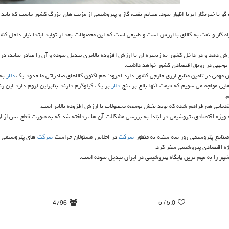
و با خبرنگار ایرنا اظهار نمود: صنایع نفت، گاز و پتروشیمی از مزیت های بزرگ كشور ماست كه باید 
 گاز و نفت به كالای با ارزش است و طبیعی است كه این محصولات بعد از تولید ابتدا نیاز داخل كشو
 دهد و در داخل كشور به زنجیره ای با ارزش افزوده بالاتری تبدیل نموده و آن را صادر نماید، در
ل توجهی در رونق اقتصادی كشور خواهد داشت.
 مهمی در تامین منابع ارزی خارجی كشور دارد افزود: هم اكنون كالاهای صادراتی ما حدود یك
دلار
به 
ایی مواجه می شویم كه قیمت آنها بالغ بر پنج
دلار
بر یك كیلوگرم دارند بنابراین لزوم دارد این زن
.
و مقدماتی هم فراهم شده كه نوید بخش توسعه محصولات با ارزش افزوده بالاتر است.
قه ویژه اقتصادی پتروشیمی در ابتدا به بررسی مشكلات آن ها پرداخته شد كه به صورت قطع پس از ار
نایع پتروشیمی روز سه شنبه به منظور
شركت
در اجلاس مسئولان حراست
شركت
های پتروشیمی و
ژه اقتصادی پتروشیمی سفر كرد.
4796
/ 5
5.0