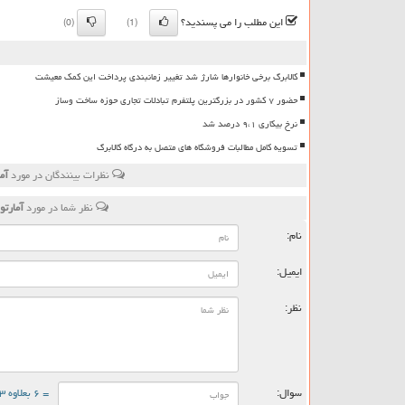
این مطلب را می پسندید؟
(0)
(1)
کالابرگ برخی خانوارها شارژ شد تغییر زمانبندی پرداخت این کمک معیشت
حضور ۷ کشور در بزرگترین پلتفرم تبادلات تجاری حوزه ساخت وساز
نرخ بیکاری ۹،۱ درصد شد
تسویه کامل مطالبات فروشگاه های متصل به درگاه کالابرگ
نظرات بینندگان در مورد
آم
نظر شما در مورد
آمارت
نام:
ایمیل:
نظر:
سوال:
= ۶ بعلاوه ۳