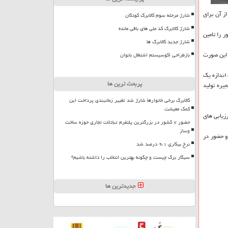
از آن برای
شارژ مرحله سوم کالابرگ کودکان
شارژ کالابرگ کد ملی های باقی مانده
ر را تامین
شارژ جدید کالابرگ ها
 این صورت
بازطراحی اکوسیستم اشتغال بانوان
اندازه یك
پربحث ترین ها
جیره تولید
کالابرگ برخی خانوارها شارژ شد تغییر زمانبندی پرداخت این
کمک معیشت
زیابی های
حضور ۷ کشور در بزرگترین پلتفرم تبادلات تجاری حوزه ساخت
وساز
 حضور در
نرخ بیکاری ۹،۱ درصد شد
سیگار برگ چیست و چگونه بهترین انتخاب را داشته باشیم؟
جدیدترین ها