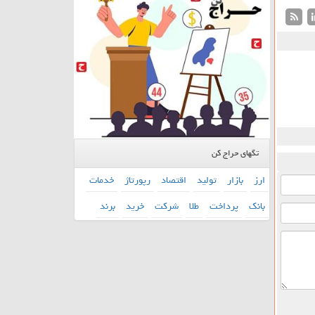
تگهای حراج کن
ارز
بازار
تولید
اقتصاد
رپورتاژ
خدمات
بانك
پرداخت
طلا
شركت
خرید
برند