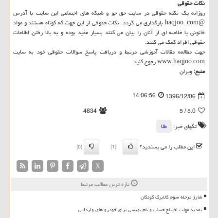
نكات حقوقی
روزانه یك نكته حقوقی در سایت حق جو و شبكه های اجتماعی این سایت با آدرس
@haqjoo_com بارگذاری می گردد. نكات حقوقی از این جهت كه كوتاه هستند و مواد
قانونی یا خلاصه ای از آنان را بیان می كنند بسیار مفید بوده و به بالا رفتن اطلاعات
حقوقی افراد كمك می كنند.
جهت مطالعه مقالات آموزشی مرتبط و دریافت پاسخ سوالات حقوقی خود به سایت
www.haqjoo.com رجوع كنید.
منبع:
ویرلن
14:06:56
1396/12/06
4834
/ 5
5.0
تگهای خبر:
طلا
این مطلب را می پسندید؟
(0)
(1)
X
تازه ترین مطالب مرتبط
شارژ مرحله سوم کالابرگ کودکان
تمدید مهلت افتتاح حساب و نام نویسی برای خودرو های وارداتی