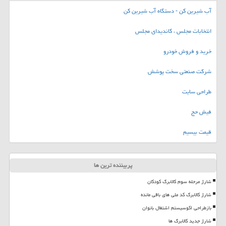
آب شیرین کن - دستگاه آب شیرین کن
انتخابات مجلس ، کاندیدای مجلس
خرید و فروش خودرو
شرکت صنعتی سخت پوشش
طراحی سایت
فیش حج
قیمت بیسیم
پربیننده ترین ها
شارژ مرحله سوم کالابرگ کودکان
شارژ کالابرگ کد ملی های باقی مانده
بازطراحی اکوسیستم اشتغال بانوان
شارژ جدید کالابرگ ها