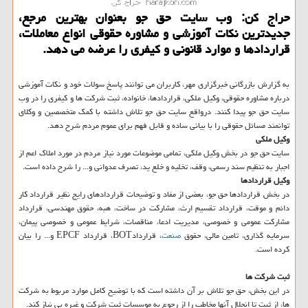
حراج كن: وب سایت حق جو بعنوان بهترین مرجع،
جدیدترین نكات آموزشی و مشاوره حقوقی انواع معاملات،
قراردادها و موارد قانونی و كیفری را عرضه می دهد.
به گزارش بازرگانی خبرگزاری مهر، كاربران می توانند پاسخ سولات خود و نكات آموزشی
درباره مشاوره حقوقی، وكیل ملكی، قراردادها، خانواده، ثبت شركت ها و كیفری را در وب
سایت حق جو پیدا كنند. درواقع سایت حق جو تلاش داشته با كمك متخصصین و وكلای
توانمند مسائل حقوقی را با بیانی ساده و قابل فهم برای عموم مردم شرح دهد.
وكیل ملكی
سایت حق جو در بخش وكیل ملكی، تمامی موضوعات مورد نیاز مردم در مورد املاك اعم از
اجبار به تنظیم سند رسمی، وقف، تخلیه و خلع ید، تصرف عدوانی و... را شرح داده است.
وكیل قراردادها
در بخش قراردادها حق جو، بعضی از مفاد و توضیحات قراردادهای رایج نظیر قرارداد كار
دائم و موقت، قرارداد تقسیم ارث، مشاركت در ساخت، هبه، حقوق مهندسی، قرارداد
مشاركت عمومی و خصوصی، مدیریت ادعا، مناقصات، شرایط عمومی و خصوصی پیمان،
سرمایه گذاری، تامین مالی، حقوق
صنعت
، قراردادBOT، قرارداد EPCF و... را بیان
كرده است.
ثبت شركت ها
در این بخش، حق جو تلاش بر آن داشته است كه با توضیح كامل موارد مربوط به شركت
ها، از ثبت تا انحلال آنها مخاطب را از رجوع به موسسات ثبت شركت و غیره بی نیاز كند.