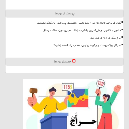
پربحث ترین ها
کالابرگ برخی خانوارها شارژ شد تغییر زمانبندی پرداخت این کمک معیشت
حضور ۷ کشور در بزرگترین پلتفرم تبادلات تجاری حوزه ساخت وساز
نرخ بیکاری ۹،۱ درصد شد
سیگار برگ چیست و چگونه بهترین انتخاب را داشته باشیم؟
جدیدترین ها