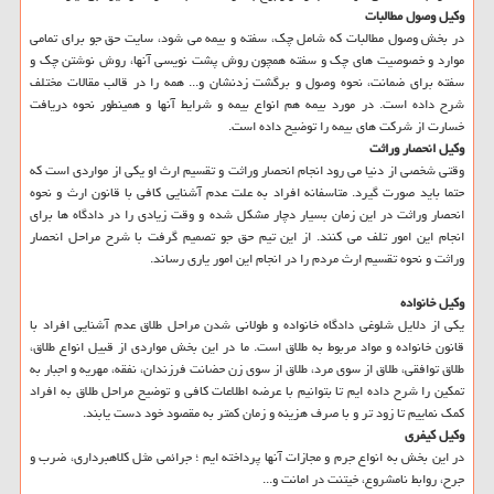
وكیل وصول مطالبات
در بخش وصول مطالبات كه شامل چك، سفته و بیمه می شود، سایت حق جو برای تمامی
موارد و خصوصیت های چك و سفته همچون روش پشت نویسی آنها، روش نوشتن چك و
سفته برای ضمانت، نحوه وصول و برگشت زدنشان و... همه را در قالب مقالات مختلف
شرح داده است. در مورد بیمه هم انواع بیمه و شرایط آنها و همینطور نحوه دریافت
خسارت از شركت های بیمه را توضیح داده است.
وكیل انحصار وراثت
وقتی شخصی از دنیا می رود انجام انحصار وراثت و تقسیم ارث او یكی از مواردی است كه
حتما باید صورت گیرد. متاسفانه افراد به علت عدم آشنایی كافی با قانون ارث و نحوه
انحصار وراثت در این زمان بسیار دچار مشكل شده و وقت زیادی را در دادگاه ها برای
انجام این امور تلف می كنند. از این تیم حق جو تصمیم گرفت با شرح مراحل انحصار
وراثت و نحوه تقسیم ارث مردم را در انجام این امور یاری رساند.
وكیل خانواده
یكی از دلایل شلوغی دادگاه خانواده و طولانی شدن مراحل طلاق عدم آشنایی افراد با
قانون خانواده و مواد مربوط به طلاق است. ما در این بخش مواردی از قبیل انواع طلاق،
طلاق توافقی، طلاق از سوی مرد، طلاق از سوی زن حضانت فرزندان، نفقه، مهریه و اجبار به
تمكین را شرح داده ایم تا بتوانیم با عرضه اطلاعات كافی و توضیح مراحل طلاق به افراد
كمك نماییم تا زود تر و با صرف هزینه و زمان كمتر به مقصود خود دست یابند.
وكیل كیفری
در این بخش به انواع جرم و مجازات آنها پرداخته ایم ؛ جرائمی مثل كلاهبرداری، ضرب و
جرح، روابط نامشروع، خیتنت در امانت و...