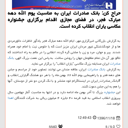
حراج كن: بانك صادرات ایران به مناسبت یوم الله دهه
مبارك فجر، در فضای مجازی اقدام برگزاری جشنواره
عكاسی یاران انقلاب كرده است.
به گزارش بازرگانی خبرگزاری مهر، ا​یام الله دهه مبارك فجر یادآور خاطرات دلاورمردی
ها و از خودگذشتگی غیور مردان ایران عزیز است كه با خلوص نیت با امام خود همراه
شدند. پیر و جوان، مرد و زن با مشتی گره كرده، انقلابی را در عالم به راه انداختند كه
تلألو نور آن دل تمام مظلومان جهان را روشن ساخت. به پاس این نعمت بزرگ الهی،
بانك
صادرات
ایران مسابقه بزرگ عكاسی "یاران انقلاب" را برگزار می نماید.
به گزارش
بانك
صادرات
ایران، علاقه مندان می توانند تصاویر خود از مراسم و جشن
های دهه فجر و یا راهپیمایی یوم الله ۲۲ بهمن ماه را با هر دو هشتگ #یاران_انقلاب و
#بانك_صادرات_ایران در اینستاگرام خود منتشر و با تگ كردن دو نفر از دوستان، آنها
را هم به این جشن دعوت كنند.
این
جشنواره
بزرگ تا آخر بهمن ماه ادامه دارد و در انتها به مناسبت آغاز چهلمین سال
پیروزی انقلاب اسلامی به قید قرعه ۴۰ جایزه ۴ میلیون ریالی به شركت كنندگان
اهدا
خواهد شد.
12:49:43
1396/11/18
5540
/ 5
5.0