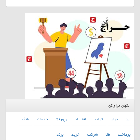
تگهای حراج کن
ارز
بازار
تولید
اقتصاد
رپورتاژ
خدمات
بانك
پرداخت
طلا
شركت
خرید
برند