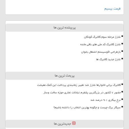
قیمت بیسیم
پربیننده ترین ها
شارژ مرحله سوم کالابرگ کودکان
شارژ کالابرگ کد ملی های باقی مانده
بازطراحی اکوسیستم اشتغال بانوان
شارژ جدید کالابرگ ها
پربحث ترین ها
کالابرگ برخی خانوارها شارژ شد تغییر زمانبندی پرداخت این کمک معیشت
حضور ۷ کشور در بزرگترین پلتفرم تبادلات تجاری حوزه ساخت وساز
نرخ بیکاری ۹،۱ درصد شد
سیگار برگ چیست و چگونه بهترین انتخاب را داشته باشیم؟
جدیدترین ها