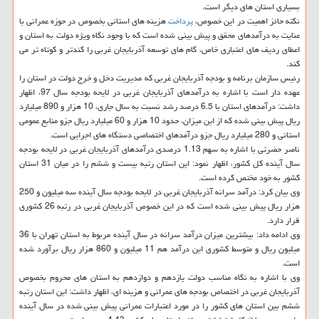
بسیاری استان های دیگر است.
نكته حائز اهمیت در این خصوص،
پرداخت
هزینه های استانی بخصوص در حوزه عمرانی با
عنایت به درآمدهای محقق و پیش بینی شده است كه با وجود نگاه ویژه دولت به استان و
اعطای ردیف های اعتباری خاص، گام های توسعه آذربایجان غربی را كندتر و كوتاه تر می
كند.
رئیس سازمان برنامه و بودجه آذربایجان غربی كه مدیریت دخل و خرج دولت در استان را
عهده دار است با اشاره به درآمدهای آذربایجان غربی در لایحه بودجه سال 97، اظهار
داشت: درآمدهای استان با 6.5 درصد رشد نسبت به سال جاری، 10 هزار و 890 میلیارد
ریال پیش بینی شده كه از این میزان، حدود 10 هزار و 60 میلیارد ریال جزو منابع عمومی
استانی و 280 میلیارد ریال جزو درآمدهای اختصاصی دستگاه های اجرایی است.
ناصر حضرتی با اشاره به سهم 1.13 درصدی درآمدهای آذربایجان غربی در لایحه بودجه
سال آینده كل كشور، اظهار نمود: این استان رتبه بیست و ششم را در میان 31 استان
كشور به خود مختص كرده است.
وی بیان كرد: درآمد سرانه آذربایجان غربی در لایحه بودجه سال آینده سه میلیون و 250
هزار ریال پیش بینی شده است كه در این خصوص آذربایجان غربی در رتبه 26 كشوری
قرار دارد.
وی ادامه داد: بیشترین میزان درآمد سرانه در سال آینده مربوط به استان تهران با 36
میلیون ریال و متوسط كشوری این درآمد هم 11 میلیون و 860 هزار ریال برآورد شده
است.
وی با اشاره به نگاه مناسب دولت یازدهم و دوازدهم به استان های محروم بخصوص
آذربایجان غربی در اختصاص بودجه های عمرانی و هزینه ای، اظهار داشت: این استان رتبه
ششم بین استان های كشور را در مورد اعتبارات عمرانی پیش بینی شده در سال آینده