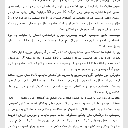
دارد و سهم ما از كل اعتبارات عمرانی استان های كشور 4.43 درصد است.
معاون نظارت مالی اداره كل امور اقتصادی و دارائی آذربایجان غربی و رئیس خزانه معین
استان هم با اشاره به پیش بینی درآمد 10 هزار و 30 میلیارد ریالی برای امسال در
استان، اظهار داشت: میزان وصولی درآمدهای استان در 9 ماه منتهی به آذرماه جاری، 6
هزار و 533 میلیارد ریال شامل 6 هزار و 251 میلیارد ریال درآمدهای استانی و 283
میلیارد ریال سهم درآمدهای ملی در استان است.
طهماسب حاجی حسینلو، افزود: بیشترین میزان درآمدهای استان را مالیات به خود
اختصاص داده و در این مدت بیش از پنج هزار و 538 میلیارد ریال مالیات در استان
وصول شده است.
وی با اشاره به دستگاه های عمده وصول كننده درآمد در آذربایجان غربی، اظهار داشت:
بعد از اداره كل امور مالیاتی، نیروی انتظامی با 296 میلیارد ریال و سهم 4.7 درصدی،
ثبت اسناد و املاك با 223 میلیارد ریال و سهم 3.6 درصدی و گمرك با 82 میلیارد ریال و
سهم 1.3 درصدی در رده های بعدی قرار دارد.
مدیركل امور مالیاتی آذربایجان غربی با تشریح درآمدهای مالیاتی 9 ماه سال جاری، اضافه
كرد: این اداره كل در ابتدای سال جاری با هدف تحقق سهمیه ابلاغی با در نظر گرفتن
وضعیت اقتصادی مردم بر شناسایی منابع درآمدی جدید تمركز كرد و در این راستا
اقداماتی را انجام داد.
'یعقوب مزرعه لی' با اشاره به اینكه مهم ترین منابع درآمدهای قابل وصول از محل
معوقات مؤدیان مالیاتی همچون بدهی شركت های دولتی واگذار شده به بخش خصوصی
بوده است، افزود: امور مالیاتی با تمركز بر شناسایی منابع جدید مالیاتی و بررسی و
رسیدگی به تراكنش های بانكی مشكوك، جذب سهم مالیات و عوارض ارزش افزوده
استان از محل وصولی شركت های بزرگ مستقر در تهران مانند شركت توزیع برق،
مخابرات و گاز و همینطور بهره گیری از ظرفیت قانونی مبحث صدور اوراق تسویه خزانه در