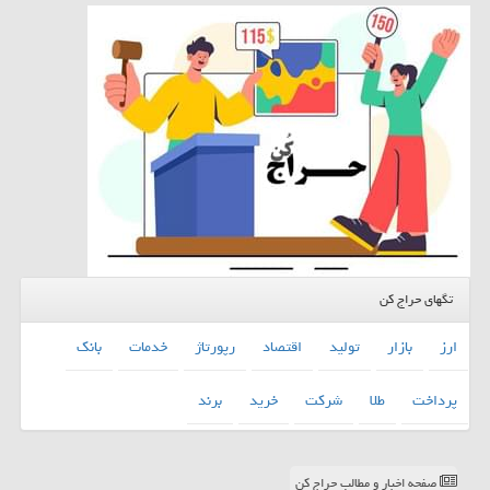
تگهای حراج کن
ارز
بازار
تولید
اقتصاد
رپورتاژ
خدمات
بانك
پرداخت
طلا
شركت
خرید
برند
صفحه اخبار و مطالب حراج کن