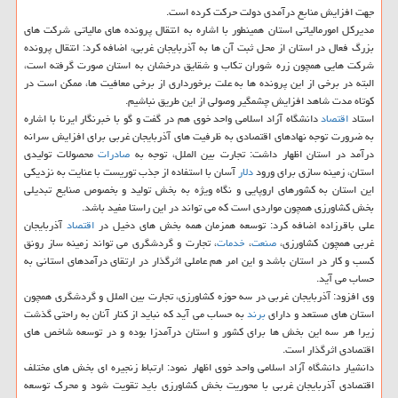
جهت افزایش منابع درآمدی دولت حركت كرده است.
مدیركل امورمالیاتی استان همینطور با اشاره به انتقال پرونده های مالیاتی شركت های
بزرگ فعال در استان از محل ثبت آن ها به آذربایجان غربی، اضافه كرد: انتقال پرونده
شركت هایی همچون زره شوران تكاب و شقایق درخشان به استان صورت گرفته است،
البته در برخی از این پرونده ها به علت برخورداری از برخی معافیت ها، ممكن است در
كوتاه مدت شاهد افزایش چشمگیر وصولی از این طریق نباشیم.
استاد
اقتصاد
دانشگاه آزاد اسلامی واحد خوی هم در گفت و گو با خبرنگار ایرنا با اشاره
به ضرورت توجه نهادهای اقتصادی به ظرفیت های آذربایجان غربی برای افزایش سرانه
درآمد در استان اظهار داشت: تجارت بین الملل، توجه به
صادرات
محصولات تولیدی
استان، زمینه سازی برای ورود
دلار
آسان با استفاده از جذب توریست با عنایت به نزدیكی
این استان به كشورهای اروپایی و نگاه ویژه به بخش تولید و بخصوص صنایع تبدیلی
بخش كشاورزی همچون مواردی است كه می تواند در این راستا مفید باشد.
علی باقرزاده اضافه كرد: توسعه همزمان همه بخش های دخیل در
اقتصاد
آذربایجان
غربی همچون كشاورزی،
صنعت
،
خدمات
، تجارت و گردشگری می تواند زمینه ساز رونق
كسب و كار در استان باشد و این امر هم عاملی اثرگذار در ارتقای درآمدهای استانی به
حساب می آید.
وی افزود: آذربایجان غربی در سه حوزه كشاورزی، تجارت بین الملل و گردشگری همچون
استان های مستعد و دارای
برند
به حساب می آید كه نباید از كنار آنان به راحتی گذشت
زیرا هر سه این بخش ها برای كشور و استان درآمدزا بوده و در توسعه شاخص های
اقتصادی اثرگذار است.
دانشیار دانشگاه آزاد اسلامی واحد خوی اظهار نمود: ارتباط زنجیره ای بخش های مختلف
اقتصادی آذربایجان غربی با محوریت بخش كشاورزی باید تقویت شود و محرك توسعه