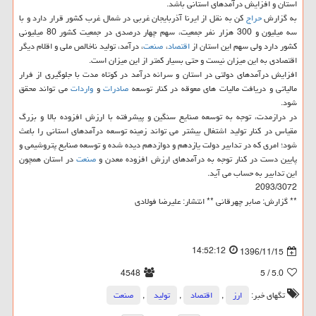
استان و افزایش درآمدهای استانی باشد.
به گزارش
حراج
كن به نقل از ایرنا آذربایجان غربی در شمال غرب كشور قرار دارد و با
سه میلیون و 300 هزار نفر جمعیت، سهم چهار درصدی در جمعیت كشور 80 میلیونی
كشور دارد ولی سهم این استان از
اقتصاد
،
صنعت
، درآمد، تولید ناخالص ملی و اقلام دیگر
اقتصادی به این میزان نیست و حتی بسیار كمتر از این میزان است.
افزایش درآمدهای دولتی در استان و سرانه درآمد در كوتاه مدت با جلوگیری از فرار
مالیاتی و دریافت مالیات های معوقه در كنار توسعه
صادرات
و
واردات
می تواند محقق
شود.
در درازمدت، توجه به توسعه صنایع سنگین و پیشرفته با ارزش افزوده بالا و بزرگ
مقیاس در كنار تولید اشتغال بیشتر می تواند زمینه توسعه درآمدهای استانی را باعث
شود؛ امری كه در تدابیر دولت یازدهم و دوازدهم دیده شده و توسعه صنایع پتروشیمی و
پایین دست در كنار توجه به درآمدهای ارزش افزوده معدن و
صنعت
در استان همچون
این تدابیر به حساب می آید.
2093/3072
** گزارش: صابر چهرقانی ** انتشار: علیرضا فولادی
14:52:12
1396/11/15
4548
/ 5
5.0
تگهای خبر:
ارز
,
اقتصاد
,
تولید
,
صنعت