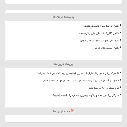
پربیننده ترین ها
شارژ مرحله سوم کالابرگ کودکان
شارژ کالابرگ کد ملی های باقی مانده
بازطراحی اکوسیستم اشتغال بانوان
شارژ جدید کالابرگ ها
پربحث ترین ها
کالابرگ برخی خانوارها شارژ شد تغییر زمانبندی پرداخت این کمک معیشت
حضور ۷ کشور در بزرگترین پلتفرم تبادلات تجاری حوزه ساخت وساز
نرخ بیکاری ۹،۱ درصد شد
سیگار برگ چیست و چگونه بهترین انتخاب را داشته باشیم؟
جدیدترین ها