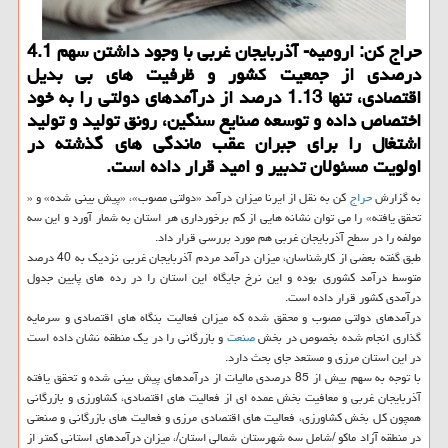
حراج كن: ارومیه- آذربایجان غربی با وجود داشتن سهم 4.1
درصدی از جمعیت كشور و ظرفیت های بی بدیل
اقتصادی، تنها 1.13 درصد از درآمدهای دولتی را به خود
اختصاص داده و توسعه صنایع سنگین، رونق تولید و تولید
اشتغال را برای جبران عقب ماندگی های گذشته در
اولویت مسئولان تدبیر و امید قرار داده است.
به گزارش
حراج
كن به نقل از ایرنا میزان درآمد «دولتی مصوب»، «پیش بینی شده» و «
تحقق یافته» را می توان نشانه هایی از كم برخورداری هر استان به شمار آورد و این سه
مولفه را در سطح آذربایجان غربی هم مورد بررسی قرار داد.
طبق گفته بعضی از كارشناسان، میزان درآمد مردم آذربایجان غربی نزدیك به 40 درصد
متوسط درآمد كشوری بوده و این نرخ جایگاه این استان را در رده های پایین جدول
درآمدی كشور قرار داده است.
درآمدهای دولتی مصوب و محقق شده كه میزان فعالیت بنگاه های اقتصادی و سرمایه
گذاری انجام شده بخصوص در بخش
صنعت
و بازرگانی را در یك منطقه نشان داده است
در این استان مرزی و مستعد جای بحث دارد.
با توجه به سهم بیش از 85 درصدی مالیات از درآمدهای پیش بینی شده و تحقق یافته
آذربایجان غربی و معافیت بخش عمده ای از فعالیت های اقتصادی، كشاورزی و بازرگانی
همچون كل بخش كشاورزی، فعالیت های اقتصادی مرزی و فعالیت های بازرگانی و صنعتی
در منطقه آزاد ماكو /شامل سه شهرستان شمالی استان/، میزان درآمدهای استانی كمتر از