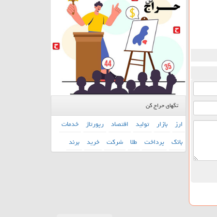
تگهای حراج کن
ارز
بازار
تولید
اقتصاد
رپورتاژ
خدمات
بانك
پرداخت
طلا
شركت
خرید
برند