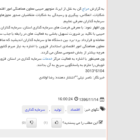
به گزارش
حراج
كن به نقل از ایرنا، منوچهر حبیبی معاون هماهنگی امور اقت
شكایات، انعكاس، پیگیری و رسیدگی به شكایات متقاضیان صدور مجوزهای ك
سرمایه گذاران معرفی نماییم.
وی اظهار نمود: با معرفی فرصت های سرمایه گذاری استان، سرمایه گذاران ق
حبیبی با تاكید بر ضرورت تسهیل بخشی به فعالیت های در رابطه با جذب سرم
معامله و قرارداد برد-برد بین دستگاه ها و سرمایه گذاران اندیشید كه منافع هر 2 طرف را تام
معاون هماهنگی امور اقتصادی استاندار قزوین با اشاره به نیاز مبرم كشور
هرچه بیشتر از بخش خصوصی ممكن می گردد.
وی همینطور با اشاره به فعالیت مركز
خدمات
سرمایه گذاری در استان قزوین
خویش را ملزم به پاسخگویی سریع به آن بدانند.
6104*3013
خبرنگار: ناصر نیلی**انتشار دهنده: رضا اولادی
16:00:24
1396/11/14
تگهای خبر:
اقتصاد
,
تولید
,
سرمایه گذاری
این مطلب را می پسندید؟
(0)
(1)