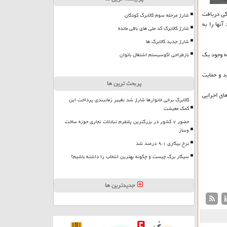
یكی دریافت
شارژ مرحله سوم کالابرگ کودکان
نها را به
شارژ کالابرگ کد ملی های باقی مانده
شارژ جدید کالابرگ ها
ه وجود یك
بازطراحی اکوسیستم اشتغال بانوان
د و حمایت
پربحث ترین ها
ای اجرایی
کالابرگ برخی خانوارها شارژ شد تغییر زمانبندی پرداخت این
کمک معیشت
حضور ۷ کشور در بزرگترین پلتفرم تبادلات تجاری حوزه ساخت
وساز
نرخ بیکاری ۹،۱ درصد شد
سیگار برگ چیست و چگونه بهترین انتخاب را داشته باشیم؟
جدیدترین ها