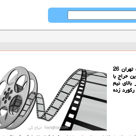
به گزارش حراج كن حراج آثار هنری و كلاسیك تهران 26
 این حراج با
الای یك میلیارد تومان و 17 اثر بالای نیم
 میلیون تومان ركورد زده