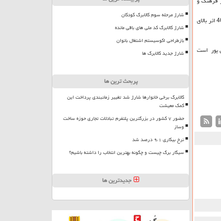
ر فرهنگ و
شارژ مرحله سوم کالابرگ کودکان
6 اثر بالای یك میلیارد تومان و 17 اثر بالای نیم میلیارد تومان و 40 اثر بالای
شارژ کالابرگ کد ملی های باقی مانده
بازطراحی اکوسیستم اشتغال بانوان
س پور است
شارژ جدید کالابرگ ها
پربحث ترین ها
کالابرگ برخی خانوارها شارژ شد تغییر زمانبندی پرداخت این
کمک معیشت
حضور ۷ کشور در بزرگترین پلتفرم تبادلات تجاری حوزه ساخت
وساز
نرخ بیکاری ۹،۱ درصد شد
سیگار برگ چیست و چگونه بهترین انتخاب را داشته باشیم؟
جدیدترین ها