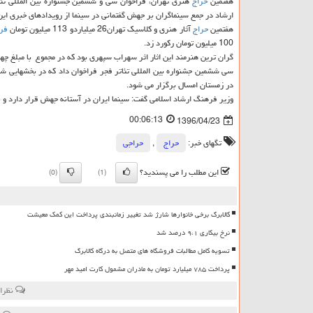
هفتمین
حراج
هنری تهران، فراخوان سی و ششمین جشنواره بین المللی تئاتر
ارشاد در جمع سینماگران بر جهش گفتمانی در سینما از رویدادهای خبری ای
هفتمین
حراج
آثار هنری و كلاسیك تهران26 میلیاردو 113 میلیون تومان
فر
100 میلیون تومان ركورد زد.
گران ترین هنرمند این اثار اثر سهراب سپهری بود كه در مجموع با مبلغ چه
سی ششمین جشنواره بین المللی تئاتر فجر فراخوان داد كه در بخشهایی شام
در زمستان امسال برگزار می شود.
وزیر فرهنگ ارشاد اسلامی گفت: سینما ایران در آستانه جهش قرار دارد و ب
00:06:13
1396/04/23
تگهای خبر:
حراج
,
حراجی
این مطلب را می پسندید؟
(0)
(1)
کالابرگ برخی خانوارها شارژ شد تغییر زمانبندی پرداخت این کمک معیشت
نرخ بیکاری ۹،۱ درصد شد
تسویه کامل مطالبات فروشگاه های متصل به درگاه کالابرگ
پرداخت ۷۸۵ میلیارد تومان به مادران مشمول کارت امید مهر
نظرات