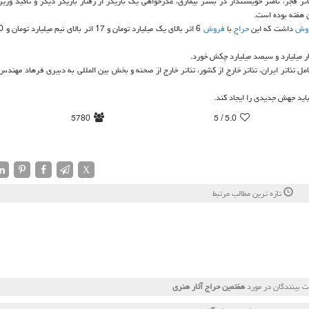
 فجر، ناصر خویشتندار در بستر بیماری، عذرخواهی یك بازیگر از رفتار بازیگر دیگر و تاكید وزی
ن هفته بوده است.
وش
داشت كه این
حراج
با
فروش
ار میلیارد و سیصد میلیارد چكش خورد.
ل تئاتر ایران، تئاتر خارج از كشور، تئاتر خارج از صحنه و بخش بین المللی به دبیری فرهاد مهند
اید جهش جدیدی را ایجاد كند.
5780
/ 5
5.0
X
تازه ترین مطالب مرتبط
 بینندگان در مورد
هفتمین حراج آثار هنری