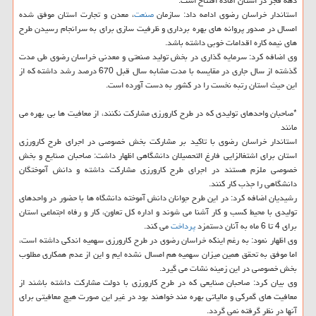
دهه فجر در استان آماده افتتاح است.
استاندار خراسان رضوی ادامه داد: سازمان
صنعت
، معدن و تجارت استان موفق شده
امسال در صدور پروانه های بهره برداری و ظرفیت سازی برای به سرانجام رسیدن طرح
های نیمه كاره اقدامات خوبی داشته باشد.
وی اضافه كرد: سرمایه گذاری در بخش تولید صنعتی و معدنی خراسان رضوی طی مدت
گذشته از سال جاری در مقایسه با مدت مشابه سال قبل 670 درصد رشد داشته كه از
این حیث استان رتبه نخست را در كشور به دست آورده است.
*صاحبان واحدهای تولیدی كه در طرح كارورزی مشاركت نكنند، از معافیت ها بی بهره می
مانند
استاندار خراسان رضوی با تاكید بر مشاركت بخش خصوصی در اجرای طرح كارورزی
استان برای اشتغالزایی فارغ التحصیلان دانشگاهی اظهار داشت: صاحبان صنایع و بخش
خصوصی ملزم هستند در اجرای طرح كارورزی مشاركت داشته و دانش آموختگان
دانشگاهی را جذب كار كنند.
رشیدیان اضافه كرد: در این طرح جوانان دانش آموخته دانشگاه ها با حضور در واحدهای
تولیدی با محیط كسب و كار آشنا می شوند و اداره كل تعاون، كار و رفاه اجتماعی استان
برای 4 تا 6 ماه به آنان دستمزد
پرداخت
می كند.
وی اظهار نمود: به رغم اینكه خراسان رضوی در طرح كارورزی سهمیه اندكی داشته است،
اما موفق به تحقق همین میزان سهمیه هم امسال نشده ایم و این از عدم همكاری مطلوب
بخش خصوصی در این زمینه نشات می گیرد.
وی بیان كرد: صاحبان صنایعی كه در طرح كارورزی با دولت مشاركت داشته باشند از
معافیت های گمركی و مالیاتی بهره مند خواهند بود در غیر این صورت هیچ معافیتی برای
آنها در نظر گرفته نمی گردد.