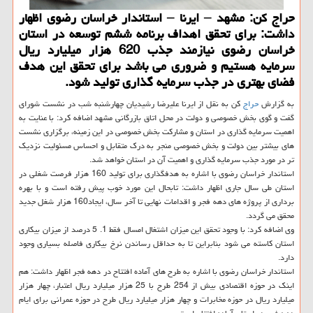
حراج كن: مشهد – ایرنا – استاندار خراسان رضوی اظهار
داشت: برای تحقق اهداف برنامه ششم توسعه در استان
خراسان رضوی نیازمند جذب 620 هزار میلیارد ریال
سرمایه هستیم و ضروری می باشد برای تحقق این هدف
فضای بهتری در جذب سرمایه گذاری تولید شود.
به گزارش
حراج
كن به نقل از ایرنا علیرضا رشیدیان چهارشنبه شب در نشست شورای
گفت و گوی بخش خصوصی و دولت در محل اتاق بازرگانی مشهد اضافه كرد: با عنایت به
اهمیت سرمایه گذاری در استان و مشاركت بخش خصوصی در این زمینه، برگزاری نشست
های بیشتر بین دولت و بخش خصوصی منجر به درك متقابل و احساس مسئولیت نزدیك
تر در مورد جذب سرمایه گذاری و اهمیت آن در استان خواهد شد.
استاندار خراسان رضوی با اشاره به هدفگذاری برای تولید 160 هزار فرصت شغلی در
استان طی سال جاری اظهار داشت: تابحال این مورد خوب پیش رفته است و با بهره
برداری از پروژه های دهه فجر و اقدامات نهایی تا آخر سال، ایجاد160 هزار شغل جدید
محقق می گردد.
وی اضافه كرد: با وجود تحقق این میزان اشتغال امسال فقط 1. 5 درصد از میزان بیكاری
استان كاسته می شود بنابراین تا به حداقل رساندن نرخ بیكاری فاصله بسیاری وجود
دارد.
استاندار خراسان رضوی با اشاره به طرح های آماده افتتاح در دهه فجر اظهار داشت: هم
اینك در حوزه اقتصادی بیش از 254 طرح با 25 هزار میلیارد ریال اعتبار، چهار هزار
میلیارد ریال در حوزه مخابرات و چهار هزار میلیارد ریال طرح در حوزه عمرانی برای ایام