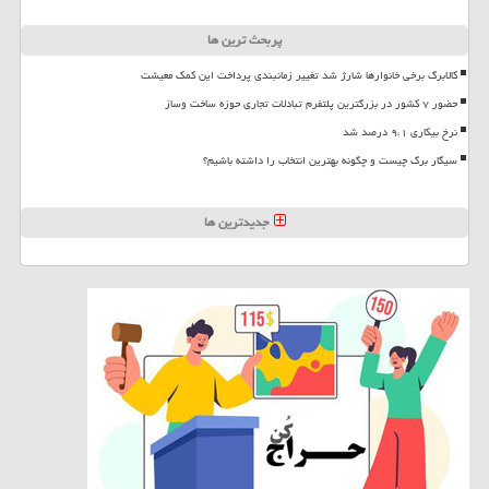
پربحث ترین ها
کالابرگ برخی خانوارها شارژ شد تغییر زمانبندی پرداخت این کمک معیشت
حضور ۷ کشور در بزرگترین پلتفرم تبادلات تجاری حوزه ساخت وساز
نرخ بیکاری ۹،۱ درصد شد
سیگار برگ چیست و چگونه بهترین انتخاب را داشته باشیم؟
جدیدترین ها