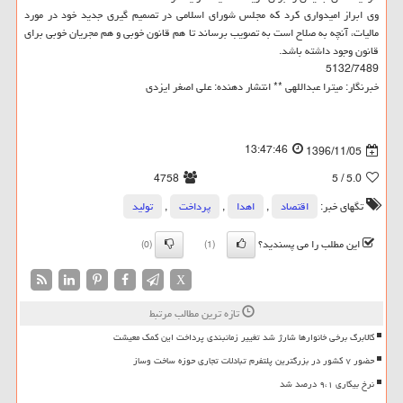
وی ابراز امیدواری كرد كه مجلس شورای اسلامی در تصمیم گیری جدید خود در مورد
مالیات، آنچه به صلاح است به تصویب برساند تا هم قانون خوبی و هم مجریان خوبی برای
قانون وجود داشته باشد.
5132/7489
خبرنگار: میترا عبداللهی ** انتشار دهنده: علی اصغر ایزدی
13:47:46
1396/11/05
4758
/ 5
5.0
تگهای خبر:
اقتصاد
,
اهدا
,
پرداخت
,
تولید
این مطلب را می پسندید؟
(0)
(1)
X
تازه ترین مطالب مرتبط
کالابرگ برخی خانوارها شارژ شد تغییر زمانبندی پرداخت این کمک معیشت
حضور ۷ کشور در بزرگترین پلتفرم تبادلات تجاری حوزه ساخت وساز
نرخ بیکاری ۹،۱ درصد شد