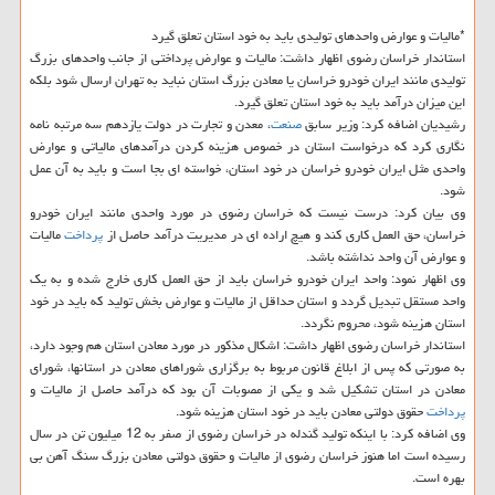
*مالیات و عوارض واحدهای تولیدی باید به خود استان تعلق گیرد
استاندار خراسان رضوی اظهار داشت: مالیات و عوارض پرداختی از جانب واحدهای بزرگ
تولیدی مانند ایران خودرو خراسان یا معادن بزرگ استان نباید به تهران ارسال شود بلكه
این میزان درآمد باید به خود استان تعلق گیرد.
رشیدیان اضافه كرد: وزیر سابق
صنعت
، معدن و تجارت در دولت یازدهم سه مرتبه نامه
نگاری كرد كه درخواست استان در خصوص هزینه كردن درآمدهای مالیاتی و عوارض
واحدی مثل ایران خودرو خراسان در خود استان، خواسته ای بجا است و باید به آن عمل
شود.
وی بیان كرد: درست نیست كه خراسان رضوی در مورد واحدی مانند ایران خودرو
خراسان، حق العمل كاری كند و هیچ اراده ای در مدیریت درآمد حاصل از
پرداخت
مالیات
و عوارض آن واحد نداشته باشد.
وی اظهار نمود: واحد ایران خودرو خراسان باید از حق العمل كاری خارج شده و به یك
واحد مستقل تبدیل گردد و استان حداقل از مالیات و عوارض بخش تولید كه باید در خود
استان هزینه شود، محروم نگردد.
استاندار خراسان رضوی اظهار داشت: اشكال مذكور در مورد معادن استان هم وجود دارد،
به صورتی كه پس از ابلاغ قانون مربوط به برگزاری شوراهای معادن در استانها، شورای
معادن در استان تشكیل شد و یكی از مصوبات آن بود كه درآمد حاصل از مالیات و
پرداخت
حقوق دولتی معادن باید در خود استان هزینه شود.
وی اضافه كرد: با اینكه تولید گندله در خراسان رضوی از صفر به 12 میلیون تن در سال
رسیده است اما هنوز خراسان رضوی از مالیات و حقوق دولتی معادن بزرگ سنگ آهن بی
بهره است.