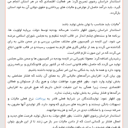
استاندار خراسان رضوی تصریح كرد: هر فعالیت اقتصادی كه در هر استان انجام می
گیرد، باید درآمد حاصل از عوارض و مالیات های پرداختی و حقوق دولتی آن به خود استان
بازگردد.
*مالیات باید متناسب با توان بخش تولید باشد
استاندار خراسان رضوی اظهار داشت: هرساله بودجه توسط دولت برپایه اولویت ها،
برنامه ها و سندهای چشم انداز در قالب لایحه تنظیم و به مجلس شورای اسلامی عرضه
می شود، این لایحه در كمیسیون های مختلف مجلس بررسی و در صحن علنی به رای
گذاشته می گردد و بعد از چكش كاری های لازم به تصویب رسیده و در قالب قانون ابلاغ
می گردد كه در این صورت لازم الاجراست.
رشیدیان اضافه كرد: معمولا تغییراتی در لایحه بودجه در كمیسیون ها و صحن علنی مجلس
تولید می گردد كه حاصل نظام قانونی است كه در كشور برای قانونگذاری و برنامه ریزی
وجود دارد و همه ما باید به شكلی به این امر تمكین و توجه داشته باشیم.
وی بیان كرد: افزایش درآمدهای مالیاتی اگر به معنای آن باشد كه فشار مضاعفی به
بخش تولید وارد شود، بطور قطع مورد موافقت دولت و هیچ یك از مسئولان و فعالان
اقتصادی نیست زیرا همگی به این حقیقت اذعان داریم كه هیچ فردی به افزایش
درآمدها و فشار بیشتر به بخش تولید رضایت ندارد.
وی اظهار نمود: تولیدكنندگان در شرایط فعلی قادر به
پرداخت
نرخ فعلی مالیات و
تسهیلات بانكی نیستند و با هزینه های سرباری كه وجود دارد، كار تولیدی آنها مقرون به
صرفه نیست و با مشكلات جدی در درآمد و هزینه مواجهند.
استاندار خراسان رضوی اظهار داشت: بطور قطع دولت به دنبال تولید فرصت های جدید و
اعمال فشار بر كسانی است كه از دادن مالیات سر باز می زنند تا از این طریق بتوان
ظرفیت های جدیدی را برای دریافت مالیات تولید كرد.