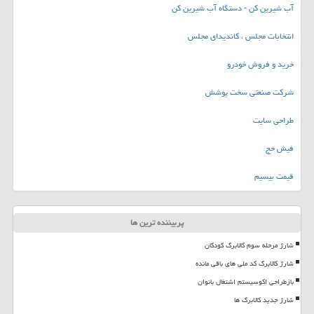
آب شیرین کن - دستگاه آب شیرین کن
انتخابات مجلس ، کاندیدای مجلس
خرید و فروش خودرو
شرکت صنعتی سخت پوشش
طراحی سایت
فیش حج
قیمت بیسیم
پربیننده ترین ها
شارژ مرحله سوم کالابرگ کودکان
شارژ کالابرگ کد ملی های باقی مانده
بازطراحی اکوسیستم اشتغال بانوان
شارژ جدید کالابرگ ها