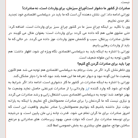
نیست.
صادرات از كشور ما دشوار است/چراغ سبزمان، برای واردات است، نه صادرات!
نورانی ادامه داد: این نشان دهنده آن است كه ما باید در دیپلماسی اقتصادی خود تجدید
نظر جدی نماییم.
وی با تاكید بر اینكه چراغ سبز ما در كشور چراغ سبز برای واردات است، اضافه كرد:
حتی مشوق هایی هم كه داده می گردد برای واردات است؛ بعنوان مثال می گویند در
مقابل صادرات پرتقال، سیب و كشمش مجوز واردات موز داده می گردد. در حالی كه ما
باید از واردات رهایی یابیم.
نورانی با اشاره به اینكه باید به دیپلماسی اقتصادی نگاه ویژه ای شود، اظهار داشت: هم
اكنون توجه به این مقوله ضعیف است.
چرا باید برای صادرات گردن كج كنیم؟
وی خاطرنشان كرد: اگر در بحث برجام به دیپلماسی اقتصادی هم توجه می شد هم اكنون
وضعیت ما این گونه نبود و دیوار تعرفه ها این همه بلند نبود كه ما را دچار مشكل كند.
نورانی با اشاره به اینكه صادرات در كشور ما كار دشواری است، ادامه داد: اگر شرایط به
گونه ای شود كه وارد كننده
ارز
وارداتی را از صادرات غیرنفتی حاصل نماید وضعیت ما
بهتر خواهد شد؛ توجه به دیپلماسی اقتصادی سبب اشتغال زایی و رشد صادرات می گردد
و نیازی نیست كه ما گردنمان را برای صادرات محصولاتمان كج نماییم یا اینكه به یارانه
دولت نیاز داشته باشیم كه بتوانیم محصولاتمان را صادر نماییم. واقعیت این است كه
امروز صادرات برای ما گران تمام می شود، قدرت چانه زنی مان پایین است، و درنتیجه
برای توسعه صادرات نیاز است كه دولت ضمن بهبود زیرساخت های صادراتی و مرتفع
ساختن موانع، مشوق های بیشتری به بخش خصوصی اعطا كند.