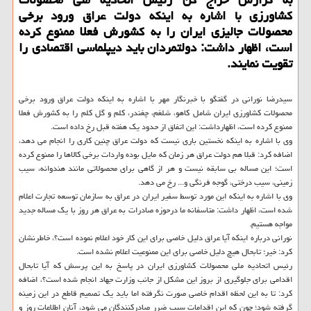
كشاورزی با اشاره به اینكه دولت عراق ورود برخی
محصولات جالیزی ایران را به كشورش فعلا ممنوع كرده
است، اظهار داشت: دولتمردان باید دیپلماسی اقتصادی را
تقویت نمایند.
سیدرضا نورانی در گفتگو با خبرنگار مهر با اشاره به اینكه دولت عراق ورود برخی
محصولات كشاورزی ایران شامل كاهو، شلغم، چغندر، كلم و گل كلم را به كشورش فعلا
ممنوع كرده است، اظهارداشت: این اتفاق از حدود یك هفته قبل رخ داده است.
وی با اشاره به اینكه نخستین باری نیست كه دولت عراق چنین كاری را انجام می دهد،
اضافه كرد: قبلا هم دولت عراق هر زمان كه مایل بوده واردات برخی كالاها را ممنوع كرده
است؛ این مساله بی سابقه نیست و هر از گاهی برای محصولاتی مانند هندوانه، سیب
زمینی، سیب درختی، گوجه فرنگی و... رخ می دهد.
وی با اشاره به اینكه این مورد توسط سفیر ایران در عراق به سازمان توسعه تجارت اعلام
شده است، اظهار داشت: متاسفانه ما درحوزه صادرات به عراق هر روز با یك مساله جدید
مواجه هستیم.
نورانی درباره اینكه آیا عراق دلیل خاصی برای این كار خود اعلام نموده است؟، خاطرنشان
كرد: خیر؛ تابحال هیچ دلیل خاصی برای این ممنوعیت اعلام نشده است.
رئیس اتحادیه ملی محصولات كشاورزی ایران در پاسخ به این پرسش كه آیا تابحال
اقدامی برای جلوگیری از بروز این مشكل از جانب وزارت جهاد انجام شده است؟، اضافه
كرد: تا به این لحظه اقدام خاصی صورت نگرفته اما باید یك تصمیم قاطع در این زمینه
گرفته شود؛ چون كه این اقدامات سبب ضرر صادركنندگان می شود، آنان اطلاعات روز و