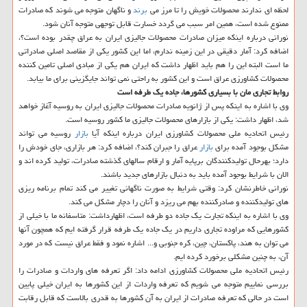
لحظه ای ندارند محصولات خویش را تا مرز می
برند
و ناگهان متوجه می شوند كه صادرات
ممنوع شده است، همین امر سبب می گردد خسارت قابل توجهی متوجه آنان شود.
نورانی درباره اینكه میزان صادرات محصولات جالیزی ایران به عراق چقدر بوده است؟،
اضافه كرد: آمار دقیقی در این زمینه ندارم، اما این كشور یكی از مقاصد اصلی صادراتی
ما است البته این را هم باید اظهار داشت كه ایران هم یكی از مبادی اصلی تامین كننده
محصولات كشاورزی عراق است و این كشور به راحتی نمی تواند جایگزینی برای ما بیابد.
روابط تجاری مان با بسیاری كشورها، جاده یك طرفه است
وی با اشاره به اینكه پس از ژانویه صادرات محصولات جالیزی ایران به روسیه آغاز خواهد
شد، اظهار داشت: یكی از بازارهای محصولات جالیزی ما كشور روسیه است.
رئیس اتحادیه ملی محصولات كشاورزی ایران درباره اینكه آیا
بازار
روسیه می تواند
مشكل بوجود آمده برای
بازار
عراق را جبران كند؟، اضافه كرد: هر بازاری، جای خودش را
دارد؛ بهرحال تولیدكنندگان برپایه آمار و ارقام سالهای گذشته صادرات، تولید كرده اند و
الان با شرایط بوجود آمده باید به دنبال بازارهای جدید باشند.
نورانی خاطرنشان كرد: وقتی شرایط به صورت ناگهانی تغییر می كند تمام برنامه ریزی
های تولیدكننده و صادركننده بهم می ریزد و آنان را دچار مشكل می كند.
وی با اشاره به اینكه تجارت یك جاده دو طرفه است، اظهارداشت: متاسفانه ما با خیلی از
كشورهایی كه مراوده تجاری داریم در یك جاده یك طرفه قرار گرفته ایم كه همچون آنها
می توان به هند، پاكستان، چین، كره جنوبی و... اشاره نمود و فقط عراق نیست كه در مورد
آن، به چنین مشكلی برخورد كرده ایم.
رئیس اتحادیه ملی محصولات كشاورزی ادامه داد: اگر تعرفه های واردات و صادرات را
بررسی نماییم متوجه می شویم كه تعرفه واردات از این كشورها به ایران خیلی پایین
است در حالی كه تعرفه صادرات از ایران به آن كشورها به قدری بالاست كه قابل رقابت