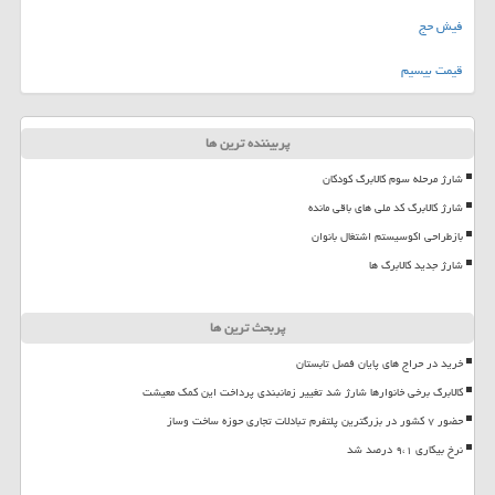
فیش حج
قیمت بیسیم
پربیننده ترین ها
شارژ مرحله سوم کالابرگ کودکان
شارژ کالابرگ کد ملی های باقی مانده
بازطراحی اکوسیستم اشتغال بانوان
شارژ جدید کالابرگ ها
پربحث ترین ها
خرید در حراج های پایان فصل تابستان
کالابرگ برخی خانوارها شارژ شد تغییر زمانبندی پرداخت این کمک معیشت
حضور ۷ کشور در بزرگترین پلتفرم تبادلات تجاری حوزه ساخت وساز
نرخ بیکاری ۹،۱ درصد شد