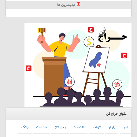
جدیدترین ها
تگهای حراج کن
ارز
بازار
تولید
اقتصاد
رپورتاژ
خدمات
بانك