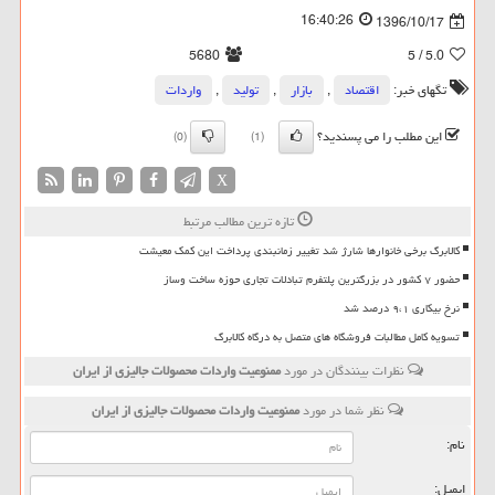
16:40:26
1396/10/17
5680
/ 5
5.0
تگهای خبر:
اقتصاد
,
بازار
,
تولید
,
واردات
این مطلب را می پسندید؟
(0)
(1)
X
تازه ترین مطالب مرتبط
کالابرگ برخی خانوارها شارژ شد تغییر زمانبندی پرداخت این کمک معیشت
حضور ۷ کشور در بزرگترین پلتفرم تبادلات تجاری حوزه ساخت وساز
نرخ بیکاری ۹،۱ درصد شد
تسویه کامل مطالبات فروشگاه های متصل به درگاه کالابرگ
نظرات بینندگان در مورد
ممنوعیت واردات محصولات جالیزی از ایران
نظر شما در مورد
ممنوعیت واردات محصولات جالیزی از ایران
نام:
ایمیل: