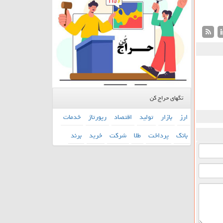
تگهای حراج کن
ارز
بازار
تولید
اقتصاد
رپورتاژ
خدمات
بانك
پرداخت
طلا
شركت
خرید
برند