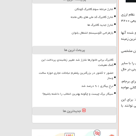
شارژ مرحله سوم کالابرگ کودکان
نظام ارزی
شارژ کالابرگ کد ملی های باقی مانده
آزاد به طور طبیعی ۴۲۰۰
شارژ جدید کالابرگ ها
شده آنها
بازطراحی اکوسیستم اشتغال بانوان
ترین زمینه
پربحث ترین ها
مان مشخصی
کالابرگ برخی خانوارها شارژ شد تغییر زمانبندی پرداخت این
ا با سایر
کمک معیشت
نی در حال
حضور ۷ کشور در بزرگترین پلتفرم تبادلات تجاری حوزه ساخت
وساز
ای برجام،
نرخ بیکاری ۹،۱ درصد شد
اتی مواجه
سیگار برگ چیست و چگونه بهترین انتخاب را داشته باشیم؟
 برای این
توانند با
جدیدترین ها