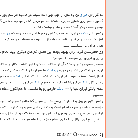
به گزارش
حراج
كن به نقل از مهر، ولی الله سیف در حاشیه مراسم روز پ
كشور، نظام ارزی شناور مدیریت شده است و نرخی كه در بودجه لحاظ می گر
تومان نیست و در آینده تعدیل هایی خواهد داشت.
رئیس كل
بانك
مركزی اضافه كرد: این رقم با این هدف بوده كه
ارز
مباد
افزایش یابد، برای كنترل قیمت، دولت از این بودجه استفاده خواهد كرد؛ ا
های اجرای این سیاست است.
وی خاطرنشان كرد: برای بهبود روابط بین الملل، كارهای دیگری باید انجام 
را برای اجرای این سیاست اعلام نمود.
سیفدر خصوص دلار و حذف آن از مبادلات بانكی، اظهار داشت: دلار از مبادل
ارزها دریافت می كند و در حوزه
پرداخت
ها هم از دلار استفاده نمی نماید. 
اعمال است، فقط مخصوص ایران نیست بلكه سیاست داخلی
بانك
بوده و عمو
رئیس كل
بانك
مركزی اضافه كرد: در مجموع
بانك
مركزی نسبت به این مورد
نظام بانكی ایران تنها با ۳۳
بانك
خارجی روابط داشت، اما هم اكنون سطح همك
هستیم.
رئیس شورای پول و اعتبار در پاسخ به این سؤال كه بالاخره سرنوشت مؤس
مؤسسه ادغام در شرف انجام است و مشكل حادی هم وجود ندارد. البته ثا
آرامش خاطر سپرده های خویش را در این مؤسسه حفظ كنند و اگر مایل بودند
سیف پاسخ این سؤال را كه این ادغام چه زمانی انجام خواهد شد، اینگونه د
00:52:52
1396/09/22