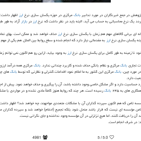
ژوهش در جمع خبرنگاران در مورد تدابیر
بانك
مركزی در حوزه یكسان سازی نرخ
ارز
اظهار داشت: 
دد یك نرخ محاسباتی به حساب می آید، البته باید در نظر داشت كه نرخ
ارز
در
بازار
له ای برخی كالاهای مهم هم زمان با یكسان سازی نرخ
ارز
حذف خواهد شد و ممكن است بهای تمام 
لبته یكسان سازی نرخ
ارز
به مقدماتی نیاز دارد كه انجام شده و سطح روابط بین الملل هم یكی از مهم 
شود تا زمینه به طور كامل برای یكسان سازی نرخ
ارز
به وجود بیاید، ازاین رو هم اكنون نمی توانم ز
ات تجاری
بانك
مركزی و نظام بانكی حذف شده و كاربرد چندانی ندارد.
بانك
مركزی همه درآمد ارزی ر
در مورد چین،
بانك
مركزی این كشور به ما اعلام نمود اقدامات كنترلی و نظارتی كه توسط
بانك
های چی
میت دارد.
 حساسیت دارد و اگر مشكل خاصی وجود داشته باشد، آن را پیگیری و حذف خواهد نمود. پیش از اجر
اری های به ۲۴۵
بانك
رسیده است، هر چند كه روابط هنوز كاملاً عادی نشده و در مواردی با مشكل
سه ثامن كه هم اكنون سپرده گذاران آن با مشكلات متعددی مواجهند، چه خواهد شد؟ اظهار داشت:
من مؤسسه ای نیست كه قرار باشد منحل شود بلكه تجمیع (ادغام) خواهد شد و سپرده گذاران می 
 آن را دریافت كنند، اما هیچ تزلزلی در آن مؤسسه وجود نداشته و جای نگرانی نیست.
اد: در شرف انجام است.
4981
/ 5
5.0