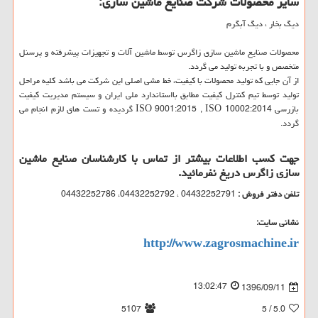
سایر محصولات شرکت صنایع ماشین سازی:
دیگ بخار ، دیگ آبگرم
محصولات صنایع ماشین سازی زاگرس توسط ماشین آلات و تجهیزات پیشرفته و پرسنل
متخصص و با تجربه تولید می گردد.
از آن جایی که تولید محصولات با کیفیت، خط مشی اصلی این شرکت می باشد کلیه مراحل
تولید توسط تیم کنترل کیفیت مطابق بااستاندارد ملی ایران و سیستم مدیریت کیفیت
بازرسی ISO 9001:2015 , ISO 10002:2014 گردیده و تست های لازم انجام می
گردد.
جهت کسب اطلاعات بیشتر از تماس با کارشناسان صنایع ماشین
سازی زاگرس دریغ نفرمائید.
تلفن دفتر فروش :
04432252791 ، 04432252792، 04432252786
نشانی سایت:
http://www.zagrosmachine.ir
13:02:47
1396/09/11
5107
/ 5
5.0