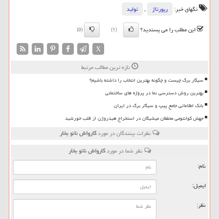
تگهای خبر:
رپورتاژ
,
تولید
این مطلب را می پسندید؟
(0)
(1)
X
تازه ترین مطالب مرتبط
سیگار برگ چیست و چگونه بهترین انتخاب را داشته باشیم؟
بهترین روش دسترسی نما در پروژه های ساختمانی
بانک اطلاعاتی جامع پیپ و سیگار برگ در ایران
جهش کوانتومی محققان میشیگان در استخراج هیدروژن از قلب خورشید
نظرات بینندگان در مورد
كارواش نانو بخار
نظر شما در مورد
كارواش نانو بخار
نام:
ایمیل:
نظر: