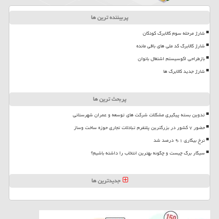
پربیننده ترین ها
شارژ مرحله سوم کالابرگ کودکان
شارژ کالابرگ کد ملی های باقی مانده
بازطراحی اکوسیستم اشتغال بانوان
شارژ جدید کالابرگ ها
پربحث ترین ها
تدوین بسته پیگیری مشکلات شرکت های توسعه و عمران شهرستانی
حضور ۷ کشور در بزرگترین پلتفرم تبادلات تجاری حوزه ساخت وساز
نرخ بیکاری ۹،۱ درصد شد
سیگار برگ چیست و چگونه بهترین انتخاب را داشته باشیم؟
جدیدترین ها