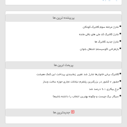
پربیننده ترین ها
شارژ مرحله سوم کالابرگ کودکان
شارژ کالابرگ کد ملی های باقی مانده
شارژ جدید کالابرگ ها
بازطراحی اکوسیستم اشتغال بانوان
پربحث ترین ها
کالابرگ برخی خانوارها شارژ شد تغییر زمانبندی پرداخت این کمک معیشت
حضور ۷ کشور در بزرگترین پلتفرم تبادلات تجاری حوزه ساخت وساز
نرخ بیکاری ۹،۱ درصد شد
سیگار برگ چیست و چگونه بهترین انتخاب را داشته باشیم؟
جدیدترین ها