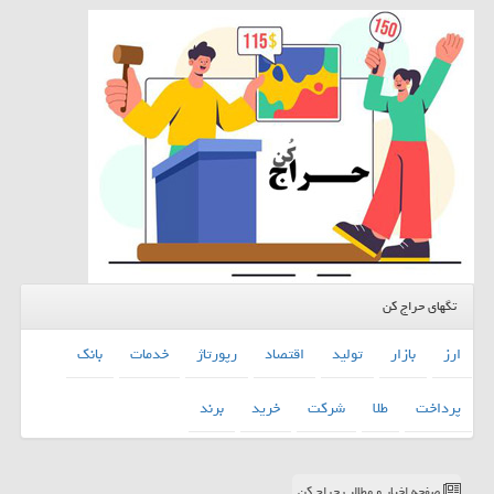
تگهای حراج کن
ارز
بازار
تولید
اقتصاد
رپورتاژ
خدمات
بانك
پرداخت
طلا
شركت
خرید
برند
صفحه اخبار و مطالب حراج کن