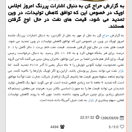
به گزارش حراج كن به دنبال اشارات پررنگ امروز اجلاس
اوپك در خصوص این كه توافق كاهش تولیدات، در وین
تمدید می شود، قیمت های نفت در حال اوج گرفتن
هستند.
به گزارش
حراج
كن به نقل از مهر به نقل از گاردین، به دنبال اشارات پررنگ جلسه
امروز اوپك در وین، در خصوص این كه توافق كاهش تولیدات در وین تمدید می شود،
قیمت های نفت در حال اوج گرفتن هستند. قیمت نفت خام برنت ۱ دلار كامل یا ۱. ۶
درصد برای هر بشكه جهش كرد و به ۶۴. ۱۱ دلار رسید. به دنبال درخواست رئیس
اوپك برای كنار هم ماندن اعضا بر سر این توافق، تاجران پیش بینی می كنند كه این گروه
نفتی، محدودیت تولید كنونی خویش را ۹ ماه دیگر یعنی تا آخر ۲۰۱۸ تمدید كنند. اما
بازار
نفت می تواند بسیار پرنوسان باشد. ازاین رو اگر اوپك بازارها را ناامید كنند، می
توانیم شاهد سقوط عمیق قیمت ها باشیم. كریك ارلام از شركت تجارت نفت اوآندا موافق
است كه تمدید ۹ ماهه تا حد زیادی قطعی شده است. او می گوید: تنها یك كاهش تولید
شدیدتر می تواند قیمت ها را به صورت اساسی بالاتر ببرد، هرچند من مطمئن نیستم كه
اشتیاق زیادی برای چنین حركتی وجود داشته باشد؛ چون كه با روند كاهش تولیدات
فعلی، سهم بیشتری از
بازار
به نفت شیل آمریكا داده شده است.
22:37:32
1396/09/09
4494
/ 5
5.0