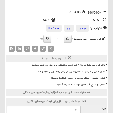
22:34:36
1396/09/07
5482
/ 5
5.0
تگهای خبر:
فروش
,
بازار
,
قیمت كالا
این مطلب را می پسندید؟
(0)
(1)
X
تازه ترین مطالب مرتبط
کالابرگ برخی خانوارها شارژ شد تغییر زمانبندی پرداخت این کمک معیشت
نقش سفیران در توانمندسازی دیجیتال زنان روستایی راهبردی است
نقش اقتصادی اصناف مردمی در مسیر شفافیت دیجیتال
چطور در حراج آخر فصل هوشمندانه خرید کنیم؟
نظرات بینندگان در مورد
افزایش قیمت میوه های داخلی
نظر شما در مورد
افزایش قیمت میوه های داخلی
نام: