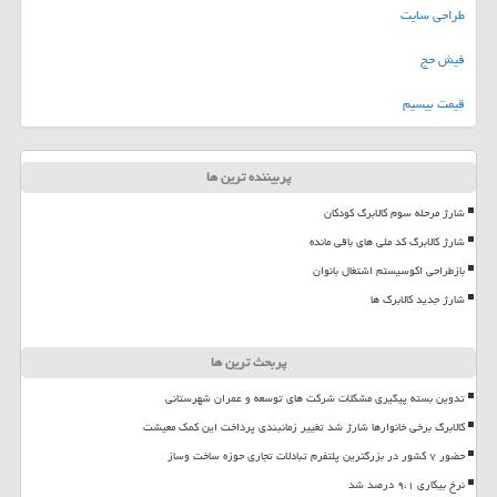
طراحی سایت
فیش حج
قیمت بیسیم
پربیننده ترین ها
شارژ مرحله سوم کالابرگ کودکان
شارژ کالابرگ کد ملی های باقی مانده
بازطراحی اکوسیستم اشتغال بانوان
شارژ جدید کالابرگ ها
پربحث ترین ها
تدوین بسته پیگیری مشکلات شرکت های توسعه و عمران شهرستانی
کالابرگ برخی خانوارها شارژ شد تغییر زمانبندی پرداخت این کمک معیشت
حضور ۷ کشور در بزرگترین پلتفرم تبادلات تجاری حوزه ساخت وساز
نرخ بیکاری ۹،۱ درصد شد