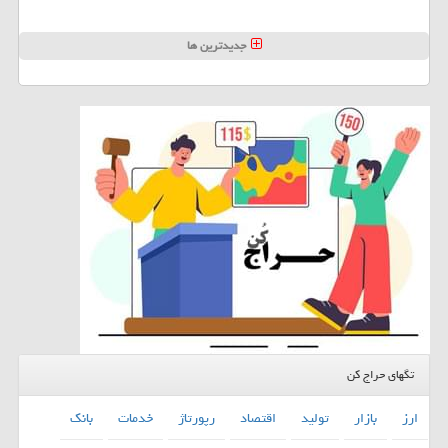
جدیدترین ها
تگهای حراج کن
ارز
بازار
تولید
اقتصاد
رپورتاژ
خدمات
بانك