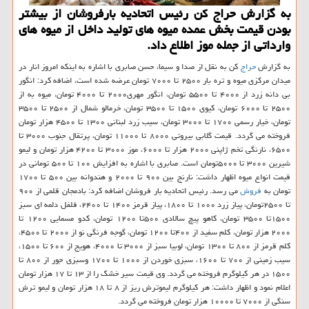
به گزارش حراج كن رئیس اتحادیه بارفروشان از بیشتر
بودن قیمت بخش عمده میوه های تولید داخل از میوه های
وارداتی از جمله موز اطلاع داد.
به گزارش
حراج
كن به نقل از صدا و سیما، حسن صابری با اشاره به اینكه امروز انار در
میدان مركزی میوه و تره بار ۲۵۰۰ تا ۷۰۰۰ تومان عرضه شده است، اضافه كرد: انگور
بی دانه زرد از ۴۰۰۰ تا ۵۵۰۰ تومان، انگور مهری۲۰۰۰ تا ۴۰۰۰ تومان، میوه به از
۲۵۰۰ تا ۶۰۰۰ تومان، كیوی ۱۵۰۰ تا ۳۵۰۰ تومان، خرمالو شمال از ۲۵۰۰ تا ۳۵۰۰
تومان، خیار رسمی ۱۷۰۰ تا ۳۰۰۰ تومان، سیب زرد لبنانی ۱۳۰۰ تا ۴۵۰۰ هزار تومان
فروخته می گردد. قیمت گلابی بیروتی ۸۰۰۰ تا ۱۱۰۰۰ تومان، پرتقال جنوب ۳۰۰۰ تا
۶۵۰۰، نارنگی تخم ژاپنی ۲۰۰۰ هزار تا ۶۰۰۰، موز ۳۰۰۰ تا ۴۲۰۰ هزار تومان و لیمو
شیرین ۳۰۰۰ تا ۵۰۰۰تومان است. صابری با اشاره به افزایش ۱۰۰ تا ۵۰۰ تومانی در
قیمت انواع میوه اظهار داشت: نارنج بین ۹۰۰ تا ۲۰۰۰ و هندوانه بین ۵۰۰ تا ۱۷۰۰
تومان به
فروش
می رسد. رئیس اتحادیه بار فروشان اضافه كرد: بادمجان قلمی از ۹۰۰
تا ۲۵۰۰تومان، پیاز زرد ۱۰۰۰ تا ۱۸۰۰، پیاز قرمز ۱۴۰۰ تا ۲۴۰۰، فلفل دلمه ای سبز
۱۵۰۰تا ۳۵۰۰ تومان، كاهو پیچ سالادی ۵۰۰تا ۱۲۰۰ تومان، كدو مسمایی ۱۲۰۰ تا
۲۰۰۰ هزار تومان، كلم سفید از ۴۰۰تا ۱۲۰۰ تومان، گوجه فرنگی نو از ۲۰۰۰ تا ۴۵۰۰،
كلم قرمز از ۸۰۰ تا ۱۳۰۰ تومان، لوبیا سبز از ۳۰۰۰ تا ۴۰۰۰، هویج از ۶۰۰ تا ۱۵۰۰،
سیب زمینی از ۷۰۰ تا ۱۶۰۰، سبزی خوردن از ۱۰۰۰ تا ۱۷۰۰ وسبزی جور از ۸۰۰ تا
۱۵۰۰ در هر كیلوگرم فروخته می گردد. وی قیمت سیر خشك را از ۱۳ تا ۱۷ هزار تومان
اعلام نمود و اظهار داشت: هر كیلوگرم لیموترش ریز از ۸ تا ۱۸ هزار تومان و لیمو ترش
سنگی از ۷۰۰۰ تا ۱۰۰۰۰ هزار تومان فروخته می گردد.