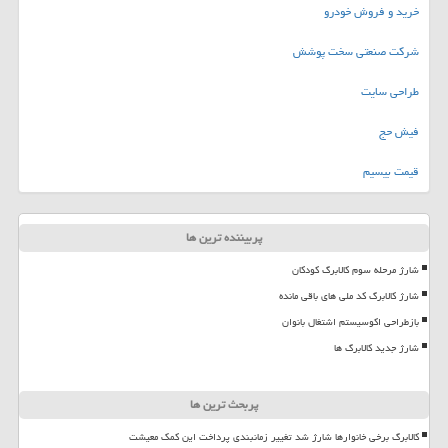
خرید و فروش خودرو
شرکت صنعتی سخت پوشش
طراحی سایت
فیش حج
قیمت بیسیم
پربیننده ترین ها
شارژ مرحله سوم کالابرگ کودکان
شارژ کالابرگ کد ملی های باقی مانده
بازطراحی اکوسیستم اشتغال بانوان
شارژ جدید کالابرگ ها
پربحث ترین ها
کالابرگ برخی خانوارها شارژ شد تغییر زمانبندی پرداخت این کمک معیشت