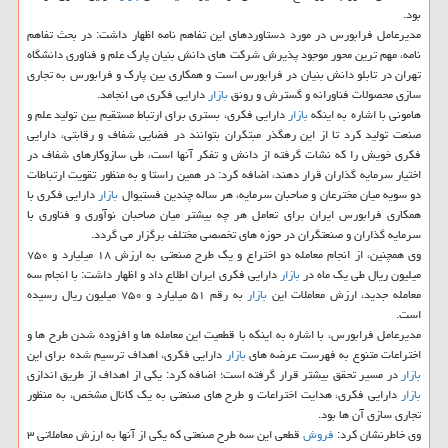
بود.
مدیرعامل فرابورس در مورد دستاوردهای این تفاهم نامه اظهار داشت: در بحث تفاهم
نامه، مهم ترین محور موجود پذیرش شركت های دانش بنیان پارك علم و فناوری دانشگاه
تهران در تابلو دانش بنیان در فرابورس است و همكاری بین پارك و فرابورس به تجاری
سازی محصولات فناورانه و گسترش و رونق
بازار
دارایی فكری می انجامد.
هامونی با اشاره به اینكه
بازار
دارایی فكری، بستری برای ارتباط مستقیم بین تولید علم و
صنعت تولید كرد تا از این رهگذر مبتكران بتوانند در فضایی شفاف و رقابتی، دارایی
فكری خویش را كه نشات گرفته از دانش و تفكر آنها است، طی سازوكارهای شفاف در
اختیار سرمایه گذاران قرار دهند، اضافه كرد: در همین راستا و به منظور تقویت ارتباطات
دو سویه میان مخترعان و صاحبان سرمایه، هر ساله چندین فستیوال
بازار
دارایی فكری با
همكاری فرابورس ایران برای تعامل هر چه بیشتر میان صاحبان نوآوری و فناوری با
سرمایه گذاران و صنعتگران در حوزه های تخصصی مختلف برگزار می گردد.
وی همچنین، از انجام معامله دو اختراع و یك طرح صنعتی به ارزش ۱۸ میلیارد و ۷۵۰
میلیون ریال طی یك ماه در
بازار
دارایی فكری ایران اطلاع داد و اظهار داشت: با انجام سه
معامله جدید، ارزش معاملات این
بازار
به رقم ۵۱ میلیارد و ۷۵۰ میلیون ریال رسیده
است.
مدیرعامل فرابورس، با اشاره به اینكه با قطعیت این معامله ها و افزوده شدن طرح ها و
اختراعات متنوع به فهرست عرضه های
بازار
دارایی فكری، اهداف ترسیم شده برای این
بازار
در مسیر تحقق بیشتر قرار گرفته است؛ اضافه كرد: یكی از اهداف از طریق اندازی
بازار
دارایی فكری، هدایت اختراعات و طرح های صنعتی به یك كانال مشخص، به منظور
تجاری سازی آن ها بود.
وی خاطرنشان كرد:
فروش
قطعی این سه طرح صنعتی كه یكی از آنها به ارزش معاملاتی ۳