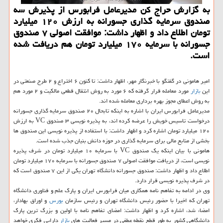
به گزارش حراج كن مدیرعامل فرابورس از پذیرش سه
صندوق سرمایه گذاری جسورانه به ارزش ۱۲۰ میلیارد
تومان اطلاع داد و اظهار داشت: موافقت اصولی ۷ صندوق
جسورانه با سرمایه ۱۷۰ میلیارد تومان هم دریافت شده
است.
امیر هامونی در گفتگو با خبرنگار مهر، اظهار داشت: تا كنون ۶ اختراع و ۲ طرح صنعتی در
این
بازار
مورد معامله قرار گرفته كه ۶ مورد به روش انتقال قطعی مالكیت و ۲ مورد هم
به روش اعطای مجوز بهره برداری معامله شده اند.
مدیرعامل فرابورس ایران با اشاره به اینكه تابحال ۲۰ صندوق سرمایه گذاری جسورانه
درخواست تاسیس خویش را عرضه كرده اند، به پذیره نویسی ۳ صندوق VC به ارزش
۱۲۰ میلیارد تومان اشاره كرد و اظهار داشت: با استفاده از پذیره نویسی این صندوق ها
بخشی از منابع مالی برای سرمایه گذاری در حوزه دانش بنیان جذب شده است.
هامونی با بیان اینكه یك صندوق VC با سرمایه ۱۰ میلیارد تومان در شرف پذیره
نویسی است، از دریافت موافقت اصولی ۷ صندوق جسورانه با سرمایه ۱۷۰ میلیارد تومان
اطلاع داد و اظهار داشت: صندوق جسورانه دانشگاه تهران یكی از این ۷ صندوق است كه
در شرف پذیره نویسی قرار دارد.
وی در ادامه به تفاهم نامه همكاری میان فرابورس ایران و پارك علم و فناوری دانشگاه
تهران كه اخیرا با حضور رئیس دانشگاه تهران و رئیس سازمان
بورس
و اوراق بهادار،
امضاء شد، اشاره كرد و اظهار داشت: امضای تفاهم نامه با اولین و بزرگ ترین پارك
دانشگاهی كشور به طور قطع نقطه عطفی در مسیر فعالیت های
بازار
دارایی فكری خواهد