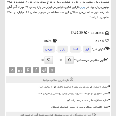
میلیارد ریال، دومی به ارزش ۷ میلیارد ریال و طرح سوم به ارزش ۸ میلیارد و ۷۵۰
میلیون ریال بود، در
بازار
دارایی فكری فرابورس ایران در بازه زمانی ۲۶ مهر تا آخر آبان
ماه رقم خورده كه ارزش مبالاتی این سه معامله در مجموع معادل ۱۸ میلیارد و ۷۵۰
میلیون ریال است.
17:52:30
1396/09/06
5524
/ 5
5.0
تگهای خبر:
ارز
,
اهدا
,
بازار
,
بورس
این مطلب را می پسندید؟
(0)
(1)
X
تازه ترین مطالب مرتبط
حضور ۷ کشور در بزرگترین پلتفرم تبادلات تجاری حوزه ساخت وساز
نقش سفیران در توانمندسازی دیجیتال زنان روستایی راهبردی است
منابع مشاغل خانگی ۱۴۰ درصد رشد کرد
نقش اقتصادی اصناف مردمی در مسیر شفافیت دیجیتال
نظرات بینندگان در مورد
صندوق های سرمایه گذاری جسورانه