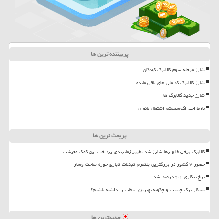
پربیننده ترین ها
شارژ مرحله سوم کالابرگ کودکان
شارژ کالابرگ کد ملی های باقی مانده
شارژ جدید کالابرگ ها
بازطراحی اکوسیستم اشتغال بانوان
پربحث ترین ها
کالابرگ برخی خانوارها شارژ شد تغییر زمانبندی پرداخت این کمک معیشت
حضور ۷ کشور در بزرگترین پلتفرم تبادلات تجاری حوزه ساخت وساز
نرخ بیکاری ۹،۱ درصد شد
سیگار برگ چیست و چگونه بهترین انتخاب را داشته باشیم؟
جدیدترین ها