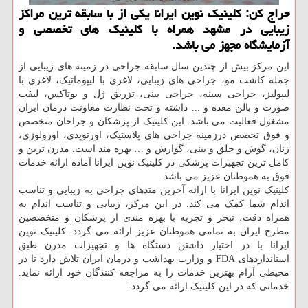
حراج كن: كلینیك نوین ایرانا یكی از با سابقه ترین مراكز
زیبایی در مشهد همراه با كلینیك های تخصصی و
آزمایشگاه مجهز می باشد.
این مرکز بیش از چندین سال سابقه جراحی در زمینه های زیبایی از
جمله کاشت مو، جراحی های زیبایی، لاغری با لیپوماتیک، لاغری با
لیپولیز، جراحی سینه، جراحی بینی، تزریق ژل و بوتاکس، لیفت
صورت و بالن معده و ... داشته و تحت نظارت معاونت درمان ایران
مشغول فعالیت می باشد. این کلینیک از پزشکان و جراحان متخصص
و فوق تخصص درزمينه جراحی های پلاستیک، اورتوپدی، اورولوژی،
زنان، گوش و حلق و بینی، گوارش و … بهره مند است. مدرن ترین و
کامل ترین تجهیزات پزشکی در کلینیک نوین ایرانا آماده ارائه خدمات
فوق به هموطنان عزیز می باشد.
کلینیک نوین ایرانا با ارائه آخرین متدهای جراحی به زیبایی و تناسب
اندام شما کمک می کند. در این مرکز، زیبایی و تناسب اندام به
همراه دقت، تبحر و تجربه با بهره مندی از پزشکان و متخصصین
مطرح ایران به تمامی هموطنان عزیز ارائه می گردد. کلینیک نوین
ایرانا با در اختیار داشتن دستگاه ها و تجهیزات مدرن طبق
استانداردهای FDA و وزارت بهداشت و درمان ایران تلاش دارد تا در
محیطی آرام بهترین خدمات را به مراجعه کنندگان خود ارائه نماید.
خدماتی که در این کلینیک ارائه می گردد: