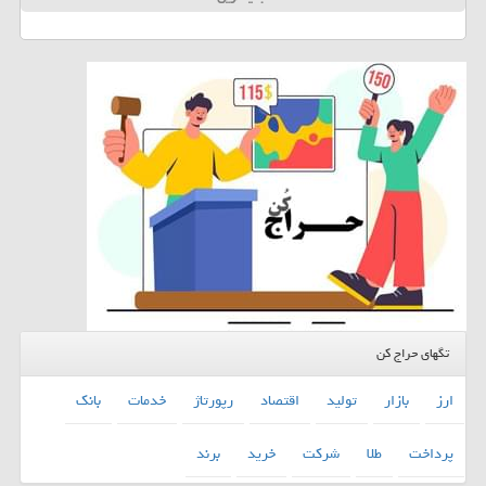
تگهای حراج کن
ارز
بازار
تولید
اقتصاد
رپورتاژ
خدمات
بانك
پرداخت
طلا
شركت
خرید
برند