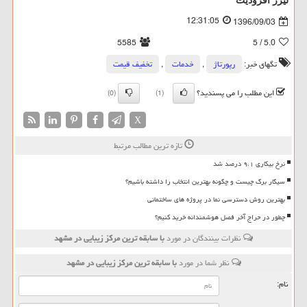
لیزر افرودیت
12:31:05
1396/09/03
5585
/ 5
5.0
تگهای خبر:
رپورتاژ
,
خدمات
,
تخفیف قیمت
این مطلب را می پسندید؟
(0)
(1)
X
تازه ترین مطالب مرتبط
نرخ بیکاری ۹،۱ درصد شد
سیگار برگ چیست و چگونه بهترین انتخاب را داشته باشیم؟
بهترین روش دسترسی نما در پروژه های ساختمانی
چطور در حراج آخر فصل هوشمندانه خرید کنیم؟
نظرات بینندگان در مورد
با سابقه ترین مركز زیبایی در مشهد
نظر شما در مورد
با سابقه ترین مركز زیبایی در مشهد
نام: