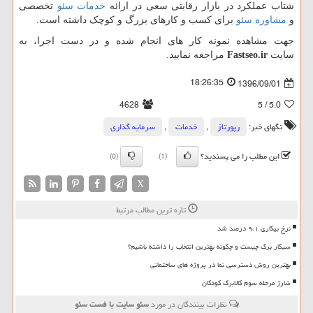
شتاب عملکرد در بازار رقابتی سعی در ارائه
خدمات سئو
تخصصی
و
مشاوره سئو
برای کسب و کارهای بزرگ و کوچک داشته است.
جهت مشاهده نمونه کار های انجام شده و در دست اجرا، به
سایت
Fastseo.ir
مراجعه نمایید.
18:26:35
1396/09/01
4628
/ 5
5.0
تگهای خبر:
رپورتاژ
,
خدمات
,
سرمایه گذاری
این مطلب را می پسندید؟
(0)
(1)
X
تازه ترین مطالب مرتبط
نرخ بیکاری ۹،۱ درصد شد
سیگار برگ چیست و چگونه بهترین انتخاب را داشته باشیم؟
بهترین روش دسترسی نما در پروژه های ساختمانی
شارژ مرحله سوم کالابرگ کودکان
نظرات بینندگان در مورد
سئو سایت با فست سئو