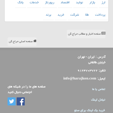
ارز
بازار
تولید
اقتصاد
رپورتاژ
خدمات
بانك
پرداخت
طلا
شركت
خرید
برند
صفحه اخبار و مطالب حراج کن
صفحه اصلی حراج کن
آدرس :
ایران - تهران
خیابان طالقانی
تلفن:
۹۱۲۴۷۰۳۷۲۲
ایمیل:
info@harajkon.com
صفحه های ما را در شبکه های
تماس با ما
اجتماعی دنبال کنید
تبادل لینک
خرید بک لینک برای سئو