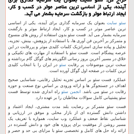
آینده، یكی از اساسی ترین عناصر موثر در كسب و كار،
ایجاد ارتباط موثر و بازگشت سرمایه بشمار می آید.
سئو سایت
بعنوان یک سرمایه گذاری برای آینده، یکی از اساسی
ترین عناصر موثر در کسب و کار، ایجاد ارتباط موثر و بازگشت
سرمایه بشمار می آید. فست سئو بدون استفاده از روش های منسوخ
و متمرکز بر آخرین فن آوری ها، با استفاده از پژوهش، بینش، تجزیه،
تحلیل و پیاده سازی استراتژیک کلمات کلیدی موثر و پررقابت در این
عرصه پیشگام است. فست سئو با استفاده از مهارت های تکنیکی و
خلاق در مسیر آخرین بروز رسانی الگوریتم های گوگل گام برداشته و
سخت ترین موضوعات پر رقابت
سئو
در ایران را با انتخاب کلیدی
ترین کلمات در صفحه اول گوگل آورده است.
عملکرد فست سئو بر اساس تجزیه تحلیل رقابتی، شناسایی صحیح
اهداف در جستجوگر ها و ارائه ورودی بر اساس نوع صنعت و حوزه
رقابت در سئو می باشد.
انجمن سئو
راه اندازی شده توسط فست
سئو پشتیبانی کامل سوالات مخاطبان را بر عهده دارد.
فست سئو متمرکز بر رضایت بلند مدت مشتری، ایجاد اعتماد و
داشتن دانش گسترده ای از بازار محلی و موفق در ارزیابی و
شناسایی نقاط ضعف و عملکرد وب سایت، همواره با تعریف یک
مسیر روشن از موفقیت برای پروژه های خود و دانش گسترده در
ارائه راه حل های کامل و تخصصی سئو با مزایای بی حد و حصر و