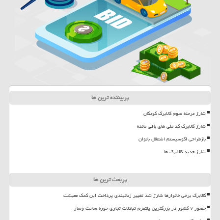
پربیننده ترین ها
شارژ مرحله سوم کالابرگ کودکان
شارژ کالابرگ کد ملی های باقی مانده
بازطراحی اکوسیستم اشتغال بانوان
شارژ جدید کالابرگ ها
پربحث ترین ها
کالابرگ برخی خانوارها شارژ شد تغییر زمانبندی پرداخت این کمک معیشت
حضور ۷ کشور در بزرگترین پلتفرم تبادلات تجاری حوزه ساخت وساز