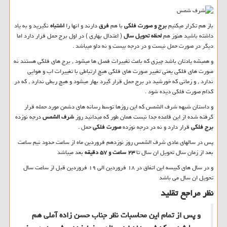
باز هم تکرار میکنیم
برج و صورت فلکی
با هم
فرق
دارند و انها را
اشتباه
نگیرید و به یاد
داشته باشید هنوز هم
لحظه تحویل سال
( اعتدال بهاری ) در اول برج حمل قرار دارد اما
دیگر در صورت حمل نیست و در درجه بیست و نه دلو میباشد .
و همیشه یادتان باشد چیزی که باعث تغییرات فصل ها میشود , برج های فلکی هستند نه
صورت های فلکی یعنی تغییر صورت های فلکی هیچ ارتباطی با تغییرات اب و هوایی
ندارد , و زمانی که خورشید در برج حمل قرار گیرد بهار میشود و هیچ ربطی ندارد , که در
کدام صورت فلکی دیده شود .
و داستان شبهه شرف الشمس که این روزها توسط رسانه های دشمن مورد حمله قرار
گرفته شده از این قاعده جدا نیست همان طور که میدانید روز
شرف الشمس
درجه نوزده
برج فلکی
قرار دارد و نه در درجه نوزده
صورت فلکی
حمل .
پس در سالهای عادی شرف الشمس روز نوزدهم فروردین ماه از ساعت حدود نیم ساعت
بعد از زمان سال تحویل ان سال تا
۲۳ ساعت و ۵۷ دقیقه
بعد میباشد
و در سال های کبیسه این اتفاق در ۱۸ فروردین الی ۱۹ فروردین قبل از ساعت سال
تحویل ان سال می باشد
نظر مراجع تقلید
و پس از تمام این محاسبات نظر جناب حسن زاده آملی هم