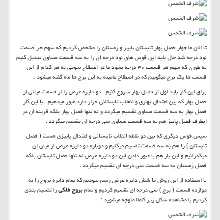
تا الان ما چهار فصل بهار تابستان پاییز و زمستان را مشخص کردیم که سهم هر قسمت
نود درجه شد حال باید این قوس های نود درجه ای را به سه قسمت مساوی تبدیل کنیم
به طوری که سهم هر قسمت ۳۰ درجه بشود ما در اصطلاح نجومی به هر کدام از این
قسمت ها یک برج میگوییم که در اصطلاح عامینه به این برج ها ماه گفته میشود .
برای این کار باید اول از فصل بهار شروع کنیم . دو دایره عرض را از قسمت میانی از
فصل بهار که بین اعتدال بهاری و انقلاب تابستانی قرار دارد عبور میدهیم . با این کار
فصل بهار به سه قسمت مساوی تقسیم میگردد و نه تنها فصل بهار بلکه قرینه ان در
انطرف فصل پاییز هم به سه قسمت مساوی سی درجه ای تقسیم میگردد .
سپس قوس دیگری که بین دو نقطه انقلاب تابستانی و اعتدال پاییزی هست ( فصل
تابستان ) را هم به سه قسمت تقسیم میکنیم و دوباره دو دایره عرض از میان ان
میگذرانیم و این بار هم با عبور دادن این دو دایره عرض نه تنها فصل تابستان بلکه
فصل زمستان به سه قسمت سی درجه ای تقسیم میگردد .
با استفاده از این روش ما شش دایره عرض رسم نمودیم که تمام دایره بروج را به
دوازده قسمت ( برج ) سی درجه ای تقسیم کردیم و تمام
بروج فلکی
را تقسیم بندی
کردیم با مشاهده شکل زیر کاملا متوجه میشوید :