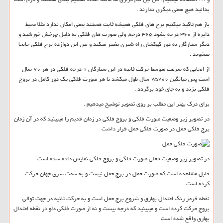
بدانید هیچ معنی دیگری ندارند .
باز هم تاکید میکنیم برج های فلکی همیشه ثابت هستند یعنی امکان ندارد مثلا محیط
دایره از ۳۶۰ درجه بشود ۳۶۵ درجه, ولی صورت های فلکی به دلیل چرخش خورشید و
دیگر ستارگان به دور کهکشان راه شیری تغییر میکند و بین این دوازده برج فلکی جابجا
میشوند .
از انجایی که سرعت متوسط حرکت ثانیه در این ستارگان ۱ درجه فلکی در هر ۷۰ سال
است پس میانگین ۲۵۲۰۰ سال طول میکشد تا هر صورت فلکی یک دور کامل در بروج
فلکی بزند و به جای خود برگردد .
برای درک بهتر این مطلب بر روی تصویر توضیح میدهیم .
در تصویر زیر وضعیت صورت فلکی و بروج فلکی در زمان قدیم را میبینید که در آن زمان
برج فلکی حمل در صورت فلکی حمل قرار داشت
در تصویر زیر وضعیت فعلی صورت فلکی و بروج فلکی نمایش داده شده است
قابل مشاهده است که صورت حمل در برج حمل نیست و به سمت شرق جهان حرکت
کرده است .
نقطه قرمز رنگ اعتدال بهاری و شروع برج حمل است و به حرکت ثانیه در جهت توالی
بروج حرکت کرده است و میبینید که درجه بیست و نه از صورت فلکی دلو در نقطه اعتدال
بهاری واقع شده است