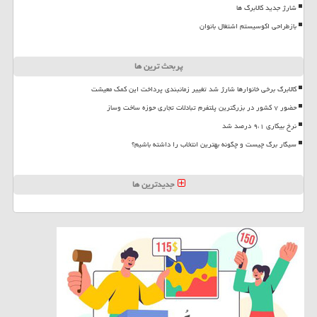
شارژ جدید کالابرگ ها
بازطراحی اکوسیستم اشتغال بانوان
پربحث ترین ها
کالابرگ برخی خانوارها شارژ شد تغییر زمانبندی پرداخت این کمک معیشت
حضور ۷ کشور در بزرگترین پلتفرم تبادلات تجاری حوزه ساخت وساز
نرخ بیکاری ۹،۱ درصد شد
سیگار برگ چیست و چگونه بهترین انتخاب را داشته باشیم؟
جدیدترین ها