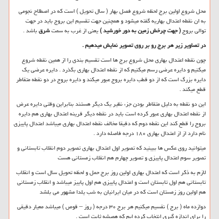
محل شروع اولین برج لحظه شروع فصل بهار ( سال تحویل ) است که در اصطلاح نجومی
به ان نقطه اعتدال بهاریه گفته میشود و همچنین جهت تقسیم این بروج باید در جهت
توالی بروج
( جهت چرخش زمین به دور خورشید )
یعنی از غرب به سمت
شرق
باشد .
در تصاویر زیر هر برج رو بر روی تصویر نمایش میدهیم .
چون نقطه اعتدال بهاری محل شروع برج ها است تقسیم بندی را از همین نقطه شروع
میکنیم و دایره عرضی رسم میکنیم که از نقطه اعتدال بهاری بگذرد . دایره عرضی یک
دایره بزرگ است که از دو قطب دایره بروج عبور میکند و دایره بروج در دو نقطه متقاطر
قطع میکند .
این دو نقطه به دلیل متقاطر بودن جزء نظیر یک دیگر هستند بنابراین وقتی دایره عرض
از نقطه اعتدال بهاری عبور کرده است باید در نقطه دیگر قرینه اعتدال بهاری هم دایره
بروج را قطع کند این نقطه دوم که دقیقا مخالف نقطه اعتدال بهاری میباشد اعتدال پاییزی
نام دارد از از اعتدال بهاری ۱۸۰ درجه فاصله دارد .
میتوانید روی عکس ها ببینید که تصویر اول اعتدال بهاری تصویر دوم انقلاب تابستانی و
تصویر سوم اعتدال پاییزی و تصویر چهارم هم انقلاب زمستانی هست
لازم به ذکر است که اعتدال بهاری اولین روز برج حمل و لحظه تحویل سال است و انقلاب
تابستانی هم اول تابستان است و اعتدال پاییزی هم اول پاییز میباشد و انقلاب زمستانی
هم اولین روز زمستان است که در میان ایرانیان به شب یلدا مشهور می بلشد
دوازده ماه ( برج ) نقسیم میکنیم هر برج ۳۰ درجه ( روز – قوص ) میباشد معیار دقیقی
را برای اندازه گیری انتخاب کرده ایم که همیشه ثابت است .