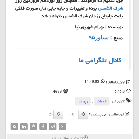
جویا شدیم که فرمودند : همچنان روز نوزدهم فروردین روز
شرف الشمس
بوده و تغییرات و جابه جایی های صورت فلکی
باعث جابجایی زمان شرف الشمس نخواهد شد
نویسنده : بهرام شهریورنیا
منبع :
سیلور۹۵
کانال تلگرامی ما
14:49:53
1396/08/29
4639
/ 5
5.0
تگهای خبر:
خدمات
,
رپورتاژ
این مطلب را می پسندید؟
(0)
(1)
X
تازه ترین مطالب مرتبط