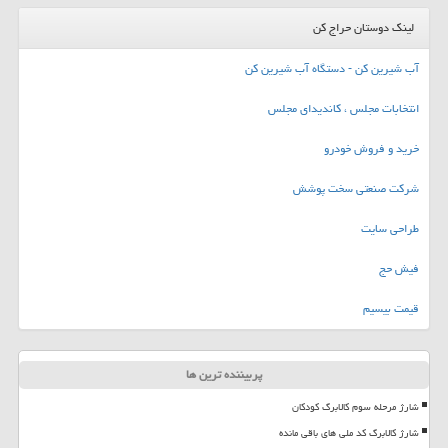
لینک دوستان حراج کن
آب شیرین کن - دستگاه آب شیرین کن
انتخابات مجلس ، کاندیدای مجلس
خرید و فروش خودرو
شرکت صنعتی سخت پوشش
طراحی سایت
فیش حج
قیمت بیسیم
پربیننده ترین ها
شارژ مرحله سوم کالابرگ کودکان
شارژ کالابرگ کد ملی های باقی مانده