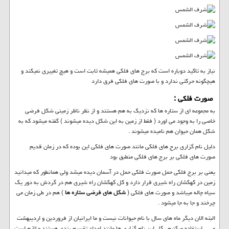
نیاز به تاکید دوباره است که برج های فلکی همیشه ثابت است و هیچ تغییری نمیکند و
هیچگونه حرکتی ندارد و با صورت های فلکی فرق دارد
صورت فلکی :
به مجموعه ای از ستاره ها که نزدیک به هم هستند و از نظر ناظر زمینی شکل فرضی
خاصی را به وجود می اورد ( فقط از زمین به این شکل دیده میشوند ) گفته میشود که به
شکل همان حیوان هم نامیده میشوند .
دلیل نام گزاری برج های فلکی مانند صورت های فلکی این بوده که در زمان قدیم
صورت های فلکی بر برج های فلکی منطبق بود
یعنی بر برج فلکی حمل صورت فلکی حمل در آسمان دیده میشد ولی همانطور که میدانید
زمین در کهکشان راه شیری قرار دارد و کل کهکشان راه شیری هم در گردش به دور یک
سیاه چاله میباشد و صورت های فلکی (
شکل های فرضی ستاره ها
) هم در طی زمان می
چرخند و جا به جا میشود .
البته الان دیگر ماه های سال با نام حیوانات نیست و ما ایرانیان از فروردین و اردیبهشت
و … استفاده میکنیم . کل این نام گزاری ها مانند اعداد تقسیم بندی هستند و لازم است