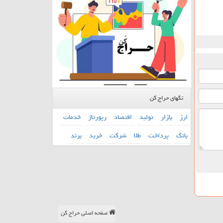
تگهای حراج کن
ارز
بازار
تولید
اقتصاد
رپورتاژ
خدمات
بانك
پرداخت
طلا
شركت
خرید
برند
صفحه اصلی حراج کن