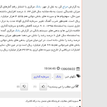
به گزارش
حراج
كن به نقل از مهر،
بانك
ریال است. همینطور ضرب آهنگ تغییر سرمایه گذاری كوتاه مدت به دراز
جاری نسبت به اسفندماه ۱۳۹۵، ۸. ۹ درصد كاهش یافته و سرمایه گذاری دراز مدت در همین بازه زمانی ۳۵. ۴ درصد رشد داشته است.
خلاصه دارایی ها و بدهی های سیستم بانكی در گزارش
بانك
مركزی آمده ا
بخش های غیردولتی هم ۹۹۱۵ هزار میلیارد ریال است و در عین حال، سایر دارایی های دولتی هم به ۹۰۳۱ هزار میلیارد ریال است.
اعتبارات دریافتی از خارج و سپرده های ارزی به ۳۶۷۳ هزار میلیارد ریال رسیده است.
19:54:45
1396/08/22
تگهای خبر:
بانك
,
سرمایه گذاری
این مطلب را می پسندید؟
(0)
(1)
تسویه کامل مطالبات فروشگاه های متصل به درگاه کالابرگ