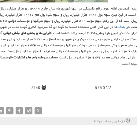
مركزی با انتشار رقم آمارهای گزیده اقتصادی اعلام نمود: رقم نقدینگی در انتها شهریور
میزان نقدینگی نسبت به ماه مشابه سال قبل ۲۳. ۸ درصد افزایش داشته است. در این میان سهم پول ۱۶۸۲ هزا
عین حال، سهم وام ها و سپرده
 مدت در
بانك
ها در این آمار قابل مشاهده است؛ به گونه ای كه سرمایه گذاری كوتاه مدت در شهری
دارایی ها و بدهی های بخش دولتی
آن
ست: میزان دارایی های خارجی
بانك
مركزی در شهریورماه امسال به ۶۱۷۰ هزار میلیارد
درصد رشد را نشان داده است. در این میان میزان بدهی های بخش دولتی ۲۰۸۹ هزار میلیارد ریال و بدهی شركتها و موسسات دولتی ه
حساب سرمایه وام ها و اعتبارات خارجی
میزا
5146
/ 5
5.0
X
تازه ترین مطالب مرتبط