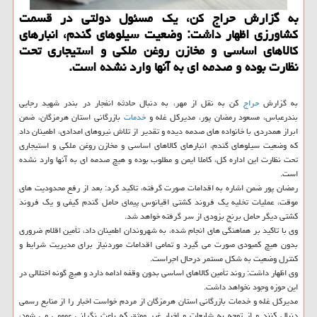
به گزارش حراج کن، یک مسئول دولتی در قسمت
کشاورزی اظهار داشت: وضعیت سیلوهای گندم، انبارهای
کالاهای اساسی و مخازن روغن ملکی و استیجاری تحت
نظارت بوده و صدمه ای به آنها وارد نشده است.
به گزارش
حراج
کن به نقل از مهر، به دنبال حادثه انفجار در بندر شهید رجایی
بندرعباس، مسعود رمضان پور، مدیرکل غله و
خدمات
بازرگانی استان هرمزگان، ضمن
ابراز همدردی با خانواده های صدمه دیده و تقدیر از تلاش نیروهای امدادی، اطمینان داد
که وضعیت سیلوهای گندم، انبارهای کالاهای اساسی و مخازن روغن ملکی و استیجاری
تحت نظارت این اداره کل، کاملا ایمن و مطلوب بوده و هیچ صدمه ای به آنها وارد نشده
است.
رمضان پور ضمن اشاره به اقدامات صورت گرفته، تاکید کرد: بعد از رفع محدودیت های
موقت، عملیات تخلیه یک فروند کشتی اقیانوس پیمای حامل گندم کیفی و یک فروند
کشتی دیگر حامل برنج بزودی از سر گرفته خواهد شد.
وی با تاکید بر هماهنگی های انجام شده، به شهروندان اطمینان داد، تأمین اقلام ضروری
بدون هیچ کمبودی صورت می گیرد و تمامی اقدامات موردنیاز برای مدیریت شرایط و
کنترل وضعیت به شکل مستمر درحال اجراست.
وی اظهار داشت: روند تأمین کالاهای اساسی بدون وقفه ادامه دارد و هیچ گونه اختلالی در
این حوزه وجود نخواهد داشت.
مدیرکل غله و خدمات بازرگانی استان هرمزگان از مردم خواست اخبار را از منابع رسمی
دنبال کنند و از توجه به شایعات و اخبار غیر موثق که باعث نگرانی عمومی می شود،