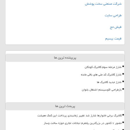
شرکت صنعتی سخت پوشش
طراحی سایت
فیش حج
قیمت بیسیم
پربیننده ترین ها
شارژ مرحله سوم کالابرگ کودکان
شارژ کالابرگ کد ملی های باقی مانده
شارژ جدید کالابرگ ها
بازطراحی اکوسیستم اشتغال بانوان
پربحث ترین ها
کالابرگ برخی خانوارها شارژ شد تغییر زمانبندی پرداخت این کمک معیشت
حضور ۷ کشور در بزرگترین پلتفرم تبادلات تجاری حوزه ساخت وساز