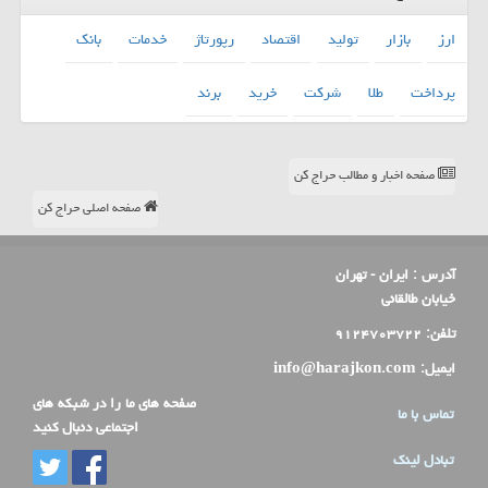
ارز
بازار
تولید
اقتصاد
رپورتاژ
خدمات
بانك
پرداخت
طلا
شركت
خرید
برند
صفحه اخبار و مطالب حراج کن
صفحه اصلی حراج کن
آدرس :
ایران - تهران
خیابان طالقانی
تلفن:
۹۱۲۴۷۰۳۷۲۲
ایمیل:
info@harajkon.com
صفحه های ما را در شبکه های
تماس با ما
اجتماعی دنبال کنید
تبادل لینک