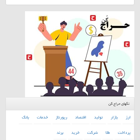
تگهای حراج کن
ارز
بازار
تولید
اقتصاد
رپورتاژ
خدمات
بانك
پرداخت
طلا
شركت
خرید
برند