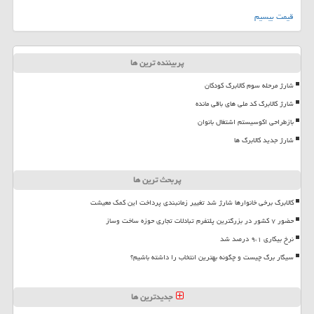
قیمت بیسیم
پربیننده ترین ها
شارژ مرحله سوم کالابرگ کودکان
شارژ کالابرگ کد ملی های باقی مانده
بازطراحی اکوسیستم اشتغال بانوان
شارژ جدید کالابرگ ها
پربحث ترین ها
کالابرگ برخی خانوارها شارژ شد تغییر زمانبندی پرداخت این کمک معیشت
حضور ۷ کشور در بزرگترین پلتفرم تبادلات تجاری حوزه ساخت وساز
نرخ بیکاری ۹،۱ درصد شد
سیگار برگ چیست و چگونه بهترین انتخاب را داشته باشیم؟
جدیدترین ها