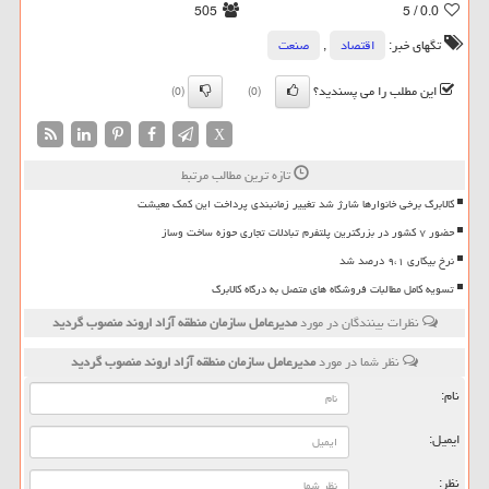
505
/ 5
0.0
تگهای خبر:
اقتصاد
,
صنعت
این مطلب را می پسندید؟
(0)
(0)
X
تازه ترین مطالب مرتبط
کالابرگ برخی خانوارها شارژ شد تغییر زمانبندی پرداخت این کمک معیشت
حضور ۷ کشور در بزرگترین پلتفرم تبادلات تجاری حوزه ساخت وساز
نرخ بیکاری ۹،۱ درصد شد
تسویه کامل مطالبات فروشگاه های متصل به درگاه کالابرگ
نظرات بینندگان در مورد
مدیرعامل سازمان منطقه آزاد اروند منصوب گردید
نظر شما در مورد
مدیرعامل سازمان منطقه آزاد اروند منصوب گردید
نام:
ایمیل:
نظر: