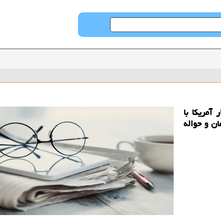
آمریکا با
 روز گذشته 71 هزار و 272 تومان و حواله