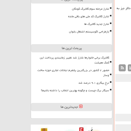
خ حواله دلار نیز به
شارژ مرحله سوم کالابرگ کودکان
شارژ کالابرگ کد ملی های باقی مانده
شارژ جدید کالابرگ ها
بازطراحی اکوسیستم اشتغال بانوان
پربحث ترین ها
کالابرگ برخی خانوارها شارژ شد تغییر زمانبندی پرداخت این
کمک معیشت
حضور ۷ کشور در بزرگترین پلتفرم تبادلات تجاری حوزه ساخت
وساز
نرخ بیکاری ۹،۱ درصد شد
سیگار برگ چیست و چگونه بهترین انتخاب را داشته باشیم؟
جدیدترین ها