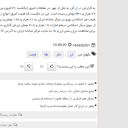
به گزارش
حراج
کن به نقل از مهر، در معاملات امروز (یکشنبه ۳۱ فروردین ۱۴۰۴) مرکز مبادله ارز و طلای ایران هر اسکناس
۶۹ هزار و ۳۳۱ تومان رسیده است. این در حالیست که قیمت امروز انواع
ار
قیمت هر اسکناس یورو در مرکز مبادله ایران به ۸۱ هزار و ۱۹۸ تومان و نرخ حواله یورو نیز به ۷۸ هزار و ۹۸۶ تومان رسیده است.
از سوی دیگر اسکناس درهم امارات ۱۹ هزار و ۴۰۷ تومان ارزش گذاری شده و نرخ حواله درهم نیز ۱۸ هزار و ۸۷۸ تومان است.
برای مشاهده نرخ رسمی ارز و
طلا
به سایت مرکز مبادله ایران به آدرس www.ice.ir مراجعه کنید.
10:49:20
1404/02/01
تگهای خبر:
ارز
,
دلار
,
طلا
,
قیمت
این مطلب را می پسندید؟
(0)
(0)
حضور ۷ کشور در بزرگترین پلتفرم تبادلات تجاری حوزه ساخت وساز
منابع مشاغل خانگی ۱۴۰ درصد رشد کرد
تشکل های کارگری، از شکاف قانون تا مداخله فرسایشی
چطور در حراج آخر فصل هوشمندانه خرید کنیم؟
نظرات بینندگا
نظر شما د