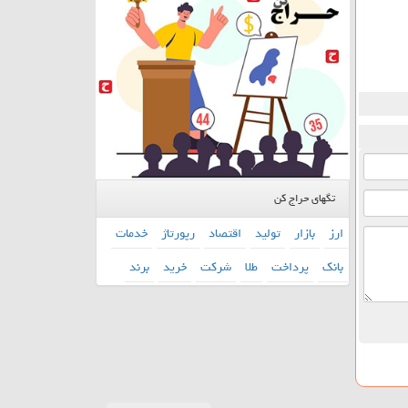
تگهای حراج کن
ارز
بازار
تولید
اقتصاد
رپورتاژ
خدمات
بانك
پرداخت
طلا
شركت
خرید
برند