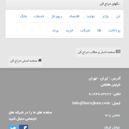
تگهای حراج کن
ارز
بازار
تولید
اقتصاد
رپورتاژ
خدمات
بانك
پرداخت
طلا
شركت
خرید
برند
صفحه اخبار و مطالب حراج کن
صفحه اصلی حراج کن
آدرس :
ایران - تهران
خیابان طالقانی
تلفن:
۹۱۲۴۷۰۳۷۲۲
ایمیل:
info@harajkon.com
صفحه های ما را در شبکه های
تماس با ما
اجتماعی دنبال کنید
تبادل لینک