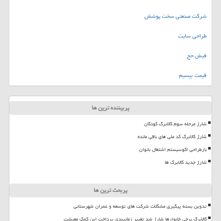
شرکت صنعتی سخت پوشش
طراحی سایت
فیش حج
قیمت بیسیم
پربیننده ترین ها
شارژ مرحله سوم کالابرگ کودکان
شارژ کالابرگ کد ملی های باقی مانده
بازطراحی اکوسیستم اشتغال بانوان
شارژ جدید کالابرگ ها
پربحث ترین ها
تدوین بسته پیگیری مشکلات شرکت های توسعه و عمران شهرستانی
کالابرگ برخی خانوارها شارژ شد تغییر زمانبندی پرداخت این کمک معیشت