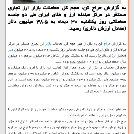
به گزارش حراج کن، حجم کل معاملات بازار ارز تجاری
مستقر در مرکز مبادله ارز و طلای ایران طی دو جلسه
معاملاتی روز یکشنبه ۳۰ دیماه به ۳۸.۵ میلیون دلار
(معادل ارزش دلاری) رسید.
به گزارش
حراج
کن به نقل از مهر، حجم کل معاملات
بازار
ارز تجاری مستقر در مرکز
مبادله ارز و طلای ایران طی دو جلسه معاملاتی روز یکشنبه ۳۰ دیماه به ۳۸.۵ میلیون
دلار
(معادل ارزش دلاری) رسید که به تفکیک نوع ارز شامل ۶۰.۲ میلیون درهم، ۱۲ میلیون
دلار، ۵۵.۶ میلیون یوآن و ۲.۴ میلیون یورو بوده است.
حجم کل معاملات در بازار ارز تجاری هم از آغاز فعالیت این بازار تا امروز، یک میلیارد و
۱۸۲ میلیون دلار بوده است که به تفکیک نوع ارز شامل ۲ میلیارد و ۱۳۹ میلیون درهم،
۳۹۸ میلیون دلار، یک میلیارد و ۲۱۳ میلیون یوآن و ۳۶ میلیون یورو بوده است. در این
دوره ۴ هزار و ۸۱۱ معامله در نتیجه ۷ هزار و ۲۹۷ ثبت سفارش به روش معاملاتی
جورسازی (مچینگ) انجام گرفت.
همینطور تعداد ۲ هزار و ۶۷۱ تاجر طی دوره مذکور معاملات خویش را از راه کارگزاران یا
بانکهای عامل در این سامانه انجام داده اند.
نرخ بازار توافقی نیما در روز دوشنبه ۱ بهمن ماه ۱۴۰۳ شاهد مبادله دلار با نرخ ۶۶ هزار
و ۶۵۱ تومان، مبادله یورو با نرخ ۶۸ هزار و ۴۲۶ تومان و مبادله درهم با نرخ ۱۸ هزار و
۱۴۸ تومان بود. همینطور نرخ های متناظر با سامانه نیما در تالار اسکناس
ارز
، دلار با نرخ