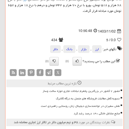
۶۸ هزار و ۵۱۸ تومان، یورو با نرخ ۷۰ هزار و ۳۴۲ تومان و درهم با نرخ ۱۸ هزار و ۶۵۷
تومان مورد مبادله قرار گرفت.
10:56:48
1403/11/02
434
/ 5
0.0
تگهای خبر:
ارز
,
بازار
,
بانك
,
دلار
این مطلب را می پسندید؟
(0)
(0)
X
تازه ترین مطالب مرتبط
حضور ۷ کشور در بزرگترین پلتفرم تبادلات تجاری حوزه ساخت وساز
تسویه کامل مطالبات فروشگاه های متصل به درگاه کالابرگ
نقش سفیران در توانمندسازی دیجیتال زنان روستایی راهبردی است
منابع مشاغل خانگی ۱۴۰ درصد رشد کرد
نظرات بینندگان در مورد
۳۸ و نیم میلیون دلار در تالار ارز تجاری معامله شد