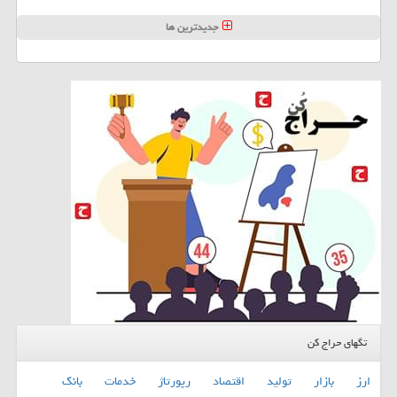
جدیدترین ها
تگهای حراج کن
ارز
بازار
تولید
اقتصاد
رپورتاژ
خدمات
بانك