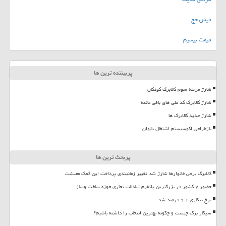
فیش حج
قیمت بیسیم
پربیننده ترین ها
شارژ مرحله سوم کالابرگ کودکان
شارژ کالابرگ کد ملی های باقی مانده
شارژ جدید کالابرگ ها
بازطراحی اکوسیستم اشتغال بانوان
پربحث ترین ها
کالابرگ برخی خانوارها شارژ شد تغییر زمانبندی پرداخت این کمک معیشت
حضور ۷ کشور در بزرگترین پلتفرم تبادلات تجاری حوزه ساخت وساز
نرخ بیکاری ۹،۱ درصد شد
سیگار برگ چیست و چگونه بهترین انتخاب را داشته باشیم؟