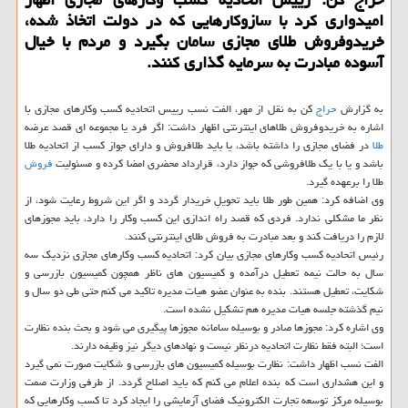
امیدواری کرد با سازوکارهایی که در دولت اتخاذ شده،
خریدوفروش طلای مجازی سامان بگیرد و مردم با خیال
آسوده مبادرت به سرمایه گذاری کنند.
به گزارش
حراج
کن به نقل از مهر، الفت نسب رییس اتحادیه کسب وکارهای مجازی با
اشاره به خریدوفروش طلاهای اینترنتی اظهار داشت: اگر فرد یا مجموعه ای قصد عرضه
طلا
در فضای مجازی را داشته باشد، یا باید طلافروش و دارای جواز کسب از اتحادیه طلا
باشد و یا با یک طلافروشی که جواز دارد، قرارداد محضری امضا کرده و مسئولیت
فروش
طلا را برعهده گیرد.
وی اضافه کرد: همین طور طلا باید تحویلِ خریدار گردد و اگر این شروط رعایت شود، از
نظر ما مشکلی ندارد. فردی که قصد راه اندازی این کسب وکار را دارد، باید مجوزهای
لازم را دریافت کند و بعد مبادرت به فروش طلای اینترنتی کنند.
رئیس اتحادیه کسب وکارهای مجازی بیان کرد: اتحادیه کسب وکارهای مجازی نزدیک سه
سال به حالت نیمه تعطیل درآمده و کمیسیون های ناظر همچون کمیسیون بازرسی و
شکایت، تعطیل هستند. بنده به عنوان عضو هیات مدیره تاکید می کنم حتی طی دو سال و
نیم گذشته جلسه هیات مدیره هم تشکیل نشده است.
وی اشاره کرد: مجوزها صادر و بوسیله سامانه مجوزها پیگیری می شود و بحث بنده نظارت
است؛ البته فقط نظارت اتحادیه درنظر نیست و نهادهای دیگر نیز وظیفه دارند.
الفت نسب اظهار داشت: نظارت بوسیله کمیسیون های بازرسی و شکایت صورت نمی گیرد
و این هشداری است که بنده اعلام می کنم که باید اصلاح گردد. از طرفی وزارت صمت
بوسیله مرکز توسعه تجارت الکترونیک فضای آزمایشی را ایجاد کرد تا کسب وکارهایی که