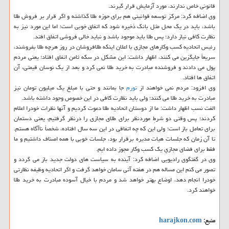
قانونی خاص ندارند، مورد آزمایش قرار گیرند.
وی اضافه کرد: مرکز توسعه قوانینی هم برای حوزه طلا گذاشته و اگر قرار بر فروش طلا
باشد، باید در یک محل مثل بانک ذخیره شود که اتفاق خوبی است؛ اما این مورد نیز به
نظارت کافی نیاز دارد؛ پس طلا باید موجود باشد و نباید خالی فروشی اتفاق افتد.
رئیس اتحادیه کسب وکارهای مجازی با اعلان اینکه طلافروشان در روز هرچه طلا بفروشند،
سریعاً جایگزین می کنند، اظهار داشت: این مشکل در سکه ثامن اتفاق افتاد؛ یعنی مردم
پول می دادند و فروشنده مبادرت به خرید طلا نمی کرد و بعد از یک نوسان قیمتی، آن
اتفاق ها افتاد.
وی افزود: مردم نمی خواهند از
تورم
جا بمانند و حتی با مبلغ یک میلیون تومان نیز
مبادرت به خرید طلا می کنند؛ ولی باید نظارت کافی در این خصوص وجود داشته باشد.
الفت نسب اظهار داشت: ما از دوستان اتحادیه طلا دعوت کردیم و آنها نظرات خودرا اعلام
کردند؛ پس وقتی دو شرطِ موردنظر برای طلای مجازی را درنظر گرفتیم، یعنی دستمان
برای تعامل باز است؛ ولی این که چه اتفاقی در این سه سال افتاده، شخصاً ناآگاه هستم.
تا آن زمان که جلسات هیات مدیره برقرار بود، جلسات خوبی با همه اصناف داشتیم و ما
فقط برای فضای مجازیِ یک کسب وکار مجوز داده ایم.
وی در گفتگوی رادیویی اضافه کرد: آینده به سیاست های دولت جدید باز می گردد و
تصور می کنم این مساله هم در هفته آتی سامان خواهد گرفت و اگر اتحادیه وظیفه نظارتی
خودرا انجام دهد، اوضاع بهتر خواهد شد و مردم با خیال آسوده مبادرت به خرید طلا
خواهند کرد.
منبع:
harajkon.com