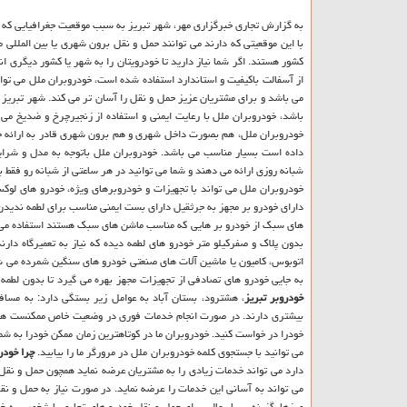
به گزارش تجاری خبرگزاری مهر، شهر تبریز به سبب موقعیت جغرافیایی که 
با این موقعیتی که دارند می توانند حمل و نقل برون شهری یا بین المللی ما
کشور هستند. اگر شما نیاز دارید تا خودرویتان را به شهر یا کشور دیگری ان
از آسفالت باکیفیت و استاندارد استفاده شده است، خودروبران ملل می توا
می باشد و برای مشتریان عزیز حمل و نقل را آسان تر می کند. شهر تبریز
باشد، خودروبران ملل با رعایت ایمنی و استفاده از زنجیرچرخ و ضدیخ می
خودروبران ملل، هم بصورت داخل شهری و هم برون شهری قادر به ارائه خد
داده است بسیار مناسب می باشد. خودروبران ملل باتوجه به مدل و شرای
شبانه روزی ارائه می دهند و شما می توانید در هر ساعتی از شبانه رو فقط ب
خودروبران ملل می تواند با تجهیزات و خودروبرهای ویژه، خودرو های لوک
دارای خودرو بر مجهز به جرثقیل دارای بست ایمنی مناسب برای لطمه ندیدن
های سبک از خودرو بر هایی که مناسب ماشن های سبک هستند استفاده می ن
بدون پلاک و صفرکیلو متر خودرو های لطمه دیده که نیاز به تعمیرگاه دا
اتوبوس، کامیون یا ماشین آلات های صنعتی خودرو های سنگین شمرده می شو
به جایی خودرو های تصادفی از تجهیزات مجهز بهره می گیرد تا بدون لطمه 
خودروبر تبریز
، هشترود، بستان آباد به عوامل زیر بستگی دارد: به مسا
بیشتری دارند. در صورت انجام خدمات فوری در وضعیت خاص ممکنست هز
خودرا در خواست کنید. خودروبران ما در کوتاهترین زمان ممکن خودرا به شما 
می توانید با جستجوی کلمه خودروبران ملل در مرورگر ما را بیابید.
چرا
خودرو
دارد می تواند خدمات زیادی را به مشتریان عرضه نماید همچون حمل و نقل 
می تواند به آسانی این خدمات را عرضه نماید. در صورت نیاز به حمل و ن
مرزها، گزینه بسیار عالی برای حمل و نقل خودرو های تجاری یا شخصی به خ