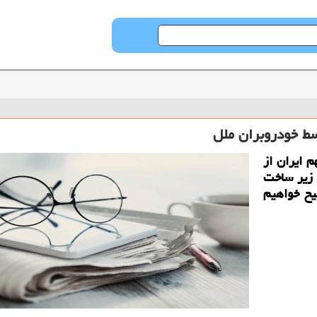
سط خودروبران ملل
م ایران از
 زیر ساخت
یح خواهیم