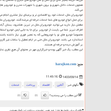
همچون خدمات داخل شهری و برون شهری با تجهیزات مدرن و خودروبر های پی
می کند.
خودروبران ملل، خدمات خود رو اقتصادی تر و برمبنای نیاز مشتری انجام می
برای حمل انواع خودرو های شما خدمات حرفه ای عرضه کنند. خودروبران ملل 
مطمئن نیاز دارید می توانید خودروبران ملل در تبریز، هشترود، بستان آباد
اطراف تبریز شما می بایست از خودروبر برای جا به جایی ایمن خودرو استفا
مخصوصاً خودرو های نو یا خودروهایی که به تعمیر فوری نیاز داشته باشن
استاندارد می باشد. خودروبران ملل حتی در ایام تعطیل یا ساعات غیر کار
بر آموزش دیده و حرفه ای هستند.
این مطلب، یک خبر آگهی بوده و خبرگزاری مهر در محتوای آن هیچ نظری ندار
منبع:
harajkon.com
11:45:16
1403/09/14
تگهای خبر:
آنلاین
,
اقتصاد
,
پرداخت
,
خدمات
این مطلب را می پسندید؟
(0)
(0)
کالابرگ برخی خانوارها شارژ شد تغییر زمانبندی پرداخت این کمک معیشت