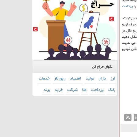
را
پرداخت
می توانند
حرفه ای و
ل و نقل در
تقال دهید
می نمایند
گان خودرو
تگهای حراج کن
ارز
بازار
تولید
اقتصاد
رپورتاژ
خدمات
بانك
پرداخت
طلا
شركت
خرید
برند