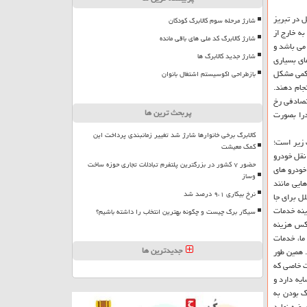
 در تبریز
شارژ مرحله سوم کالابرگ کودکان
به خارج از
شارژ کالابرگ کد ملی های باقی مانده
 می باشد و
شارژ جدید کالابرگ ها
ای بسیاری
 کمی مشکل
بازطراحی اکوسیستم اشتغال بانوان
جام دهند.
تصادفی رخ
پربحث ترین ها
درا بصورت
کالابرگ برخی خانوارها شارژ شد تغییر زمانبندی پرداخت این
 زیر است؛
کمک معیشت
نقل خودرو
حضور ۷ کشور در بزرگترین پلتفرم تبادلات تجاری حوزه ساخت
خودرو های
وساز
ایی مانند
نرخ بیکاری ۹،۱ درصد شد
ل برای جا
نه خدمات
سیگار برگ چیست و چگونه بهترین انتخاب را داشته باشیم؟
وکس هزینه
ما، خدمات
جدیدترین ها
. همین طور
ت خاصی که
یه دارد و
ک بودن به
رضه نماید