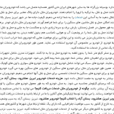
دارد بوسیله بزرگراه ها به سایر شهرهای ایران حتی کشور همسایه متصل می باشد که خودروبران ملل
نند حمل و نقل به ترکیه یا اروپا را انجام دهند، خودروبران ملل دارای پلاک معتبر برای حمل و نقل 
تقال دهید ما به آسانی این
خدمات
را به شما ارائه می دهیم. کیفیت جاده ها در شهر تبریز بسیار بالا
نند امکان حمل و نقل ماشین های سنگین را برای شما فراهم آورند. خودروبران ملل دارای خودر بره
 به طور معمول در فصل زمستان، بارش برف و سرما زیادی دارد و ممکنست جا به جایی و حمل و نقل
 توانند حمل و نقل شما را در وضعیت آب و هوایی نامناسب هم بدون لطمه دیدن به خودروی شما ان
مات به مشتریان عزیز می باشند و این توانایی برای موقعیت هایی که خودروی شما خراب است یا 
ط خودرو، از خودرو بر مخصوص آن خودرو استفاده می نماید. همین طور خودروبران ملل خدمات خو
ا یک تماس از خدمات ما استفاده کنید.
س و صفر کیلو متر شما را بدون لطمه به خودرو حمل و جا به جا کنند. تجهیزات مدرن شامل تجهیزات
 خودرو برای اطمینان خاطر بیشتر شما، خودروی شما بیمه کامل می شود. خودروبران ملل برای حمل و 
مایند. خودرو های سبک می تواند شامل خودرو های زیر باشد: خودرو های سواری یا ون های کوچک 
رند. همین طور خودروبران ملل برای خودرو های سنگین از خودروبر های سنگین بهره می گیرد خودروه
د و برای خودرو های سنگین ما خدمات تخصصی برای حمل و نقل آنها انجام می دهیم. خودروبران مل
بیشتر به خودرو به مقصد انتقال داده شود.
هزینه خدمات خودروبر تبریز، هشترود، بستان آباد
هزی
فت که برمبنای کیلومتر محاسبه می شود. به مدل خودرو که به طور معمول خودرو های سنگین یا ل
ینه آن بیشتر باشد.
چگونه از خودروبران ملل خدمات دریافت کنیم؟
می توانید با تماس مستقیم با 
خواهند رساند. یا می توانید توسط اپلیکیشن های آنلاین با ما در ارتباط باشید و خدمات دریافت کنید
بر تبریز، هشترود، بستان آباد
را انتخاب کنیم؟
خودروبر هشترود
، تبریز، بستان آباد به سبب وضعی
به خارج از کشور به سبب موقعیت جغرافیایی که دارای یک نقطه ارتباط میان شهرها و کشورهای همسا
قل خودرو به کشورهای دیگر می توانید از خدمات خودروبران ملل استفاده کنید. تبریز به سبب نزدی
ارج از کشور است.
خودروبر بستان آباد
، تبریز، هشترود می توانند خدمات متنوعی به مشتریان عزیز ع