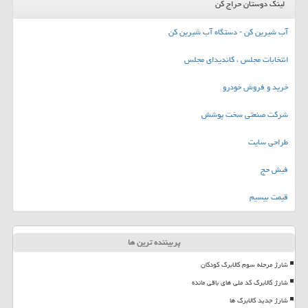
لینک دوستان حراج کن
آب شیرین کن - دستگاه آب شیرین کن
انتخابات مجلس ، کاندیدای مجلس
خرید و فروش خودرو
شرکت صنعتی سخت پوشش
طراحی سایت
فیش حج
قیمت بیسیم
پربیننده ترین ها
شارژ مرحله سوم کالابرگ کودکان
شارژ کالابرگ کد ملی های باقی مانده
شارژ جدید کالابرگ ها