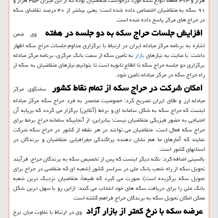
هزار و ۳۰۳ قطعه انواع سکه مورد درخواست متقاضیان بوده که از این میزان ۳۵۳ هزار و
۹۱ سکه به متقاضیان اختصاص داده شده است؛ یعنی بیشتر از ۴۰ درصد تقاضای سکه
در حراج های مرکز پاسخ داده شده است.
افزایش جلسات حراج سکه به دو جلسه در هفته
وی ضمن
اشاره به برنامه مرکز مبادله ایران در ارتباط با برگزاری مداوم جلسات حراج سکه اظهار
داشت: با عنایت به نیازهای
بازار
به تأمین سکه از سمت بانک مرکزی، برنامه مرکز مبادله
برگزاری دو جلسه حراج سکه تا اطلاع ثانویه است تا بتوانیم نیازهای متقاضیان به سکه از
راه حراج سکه در مرکز مبادله تأمین شود.
امکان شرکت در حراج سکه از تمام نقاط کشور
سخنگوی مرکز
مبادله ارز و طلای ایران تصریح کرد: خصوصیت منحصر به فرد حراج سکه مرکز مبادله
اینست که حراج سکه به شکل سامانه ای و برخط (آنلاین) برگزار می گردد که برپایه آن
احتیاجی به حضور فیزیکی متقاضیان نیست؛ بنابراین، از آنجاییکه سامانه حراج برخط برای
حراج سکه فعال است، متقاضیان می توانند در هر نقطه از کشور در حراج سکه شرکت
نمایند که آمارهای ما هم نشان دهنده پراکندگی جغرافیایی متقاضیان و برندگان در
استانهای کشور است.
بالسینی اضافه کرد: نکته دیگر اینست که پس از تخصیص سکه به برندگان حراج، فرآیند
تحویل سکه از راه شعب بانک ملی در سراسر کشور (شعبه ای که متقاضی در حراج برای
تحویل سکه برگزیده است)، صورت می گیرد که طبیعتاً، متقاضیان نزدیک ترین شعبه
بانک ملی را برای دریافت سکه های خود انتخاب می کنند؛ ازاین رو با سهل ترین شکل
ممکن امکان تحویل سکه به برندگان حراج فراهم گشته است.
عرضه سکه با نرخ کمتر از بازار آزاد
وی در ارتباط با تفاوت میان نرخ