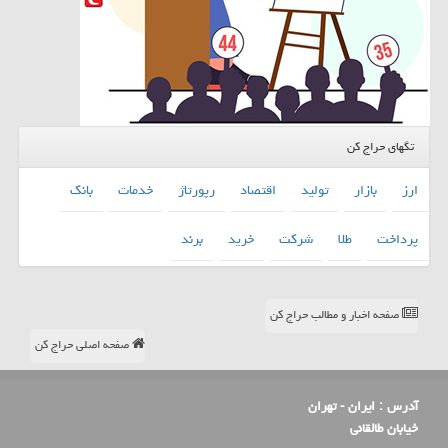
تگهای حراج کن
ارز
بازار
تولید
اقتصاد
رپورتاژ
خدمات
بانك
پرداخت
طلا
شركت
خرید
برند
صفحه اخبار و مطالب حراج کن
صفحه اصلی حراج کن
آدرس :
ایران - تهران
خیابان طالقانی