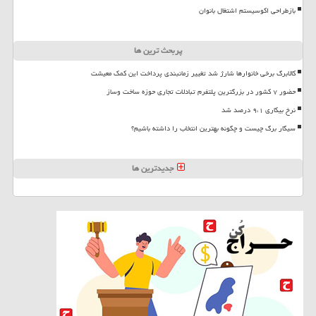
بازطراحی اکوسیستم اشتغال بانوان
پربحث ترین ها
کالابرگ برخی خانوارها شارژ شد تغییر زمانبندی پرداخت این کمک معیشت
حضور ۷ کشور در بزرگترین پلتفرم تبادلات تجاری حوزه ساخت وساز
نرخ بیکاری ۹،۱ درصد شد
سیگار برگ چیست و چگونه بهترین انتخاب را داشته باشیم؟
جدیدترین ها