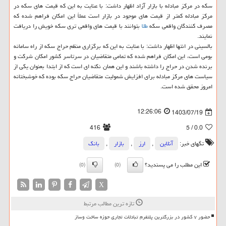
سکه در مرکز مبادله با بازار آزاد اظهار داشت: با عنایت به این که قیمت های سکه در
مرکز مبادله کمتر از قیمت های موجود در بازار است عملاً این امکان فراهم شده که
مصرف کنندگان واقعی سکه
طلا
بتوانند با قیمت های واقعی تری سکه خویش را دریافت
نمایند.
بالسینی در انتها اظهار داشت: با عنایت به این که برگزاری منظم حراج سکه از راه سامانه
بومی است، این امکان فراهم شده که تمامی متقاضیان در سرتاسر کشور امکان شرکت و
برنده شدن در حراج را داشته باشند و این همان نکته ای است که از ابتدا بعنوان یکی از
سیاست های مرکز مبادله برای افزایش شمولیت متقاضیان حراج سکه بوده که خوشبختانه
امروز محقق شده است.
12:26:06
1403/07/19
416
/ 5
0.0
تگهای خبر:
آنلاین
,
ارز
,
بازار
,
بانك
این مطلب را می پسندید؟
(0)
(0)
X
تازه ترین مطالب مرتبط
حضور ۷ کشور در بزرگترین پلتفرم تبادلات تجاری حوزه ساخت وساز