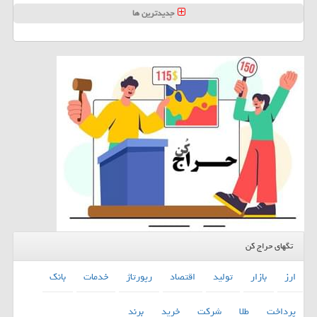
جدیدترین ها
تگهای حراج کن
ارز
بازار
تولید
اقتصاد
رپورتاژ
خدمات
بانك
پرداخت
طلا
شركت
خرید
برند