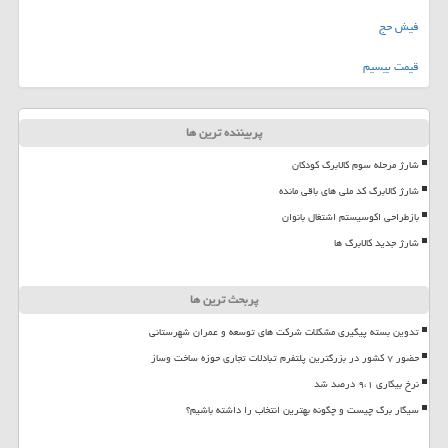
فیش حج
قیمت بیسیم
پربیننده ترین ها
شارژ مرحله سوم کالابرگ کودکان
شارژ کالابرگ کد ملی های باقی مانده
بازطراحی اکوسیستم اشتغال بانوان
شارژ جدید کالابرگ ها
پربحث ترین ها
تدوین بسته پیگیری مشکلات شرکت های توسعه و عمران شهرستانی
حضور ۷ کشور در بزرگترین پلتفرم تبادلات تجاری حوزه ساخت وساز
نرخ بیکاری ۹،۱ درصد شد
سیگار برگ چیست و چگونه بهترین انتخاب را داشته باشیم؟