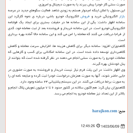
صورت سنتی کار خودرا پیش ببرند یا به صورت دیجیتال و امروزی.
این مسئول با اعلان اینکه امیدوار هستم به زودی شاهد فعالیت سکوهای جدید در عرصه
بازار
الکترونیکی خرید و
فروش
الکترونیک خودرو باشی، درباره ی نحوه کارکرد این
سامانه اظهار داشت: یکی از این سامانه ها در حقیقت بستری برای ایجاد یک قولنامه
الکترونیکی خودرو است. در این سامانه خریدار و فروشنده بعد از ثبت معامله خود، کدی
از فراجا دریافت می کنند که معامله را امن می کند و این سامانه حالا آماده بهره برداری
است.
کلاهدوزان افزود: سامانه دیگر برای کاهش هزینه ها، افزایش سرعت معامله و کاهش
کلاهبرداری توسعه داده شده است. در این سامانه امکاناتی برای کسب و کارهایی که
معاملات خودرو را به صورت سنتی انجام می دهند در نظر گرفته شده است که بتوانند از
پنل خودشان بهره گیرند.
وی اظهار داشت: در این پلت فرم نیاز نیست خریدار و فروشنده به صورت حضوری در
جایی حاضر شوند، آنها به صورت همزمان درخواست خودرا ثبت کرده و مبایعه نامه ای را
به صورت برخط دریافت می کنند. در این سیستم پشتیبانی ۲۴ ساعته وجود دارد.
کلاهدوزان بیان کرد: هم اکنون سالانه در کشور حدود ۶ تا ۷ میلیون تعویض پلاک انجام و
بالاتر از این تعداد نیز معامله خودرو به انجام می رسد.
منبع:
harajkon.com
12:45:26
1403/06/09