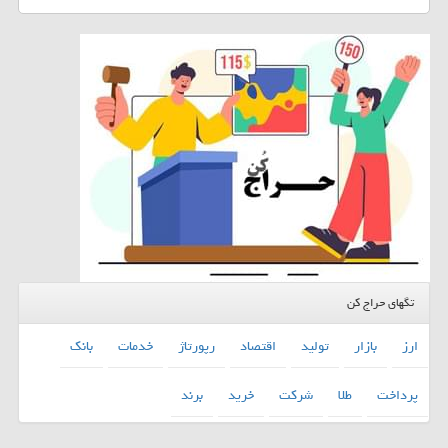
تگهای حراج کن
ارز
بازار
تولید
اقتصاد
رپورتاژ
خدمات
بانك
پرداخت
طلا
شركت
خرید
برند