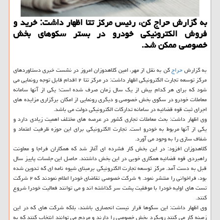
به گزارش حراج کن، رئیس مرکز تتا اظهار داشت: خرید و
فروش الکترونیکی خودرو در بستر سکوهای بخش
خصوصی ممکن شد.
به گزارش
حراج
کن به نقل از مهر، امین کلاهدوزان امروز در نشست خبری دستاوردهای
مرکز توسعه تجارت الکترونیکی اظهار داشت: در مرکز تتا ۲ اقدام قابل توجه رونمایی می
شود که برای هر کدام بیش از یک سال زمان صرف شده است؛ یکی از آنها سامانه
معاملات خودرو در سکوی بخش خصوصی و دیگری رونمایی از امکان برگزاری مزایده های
اجرای ثبت قوه قضائیه در سامانه تدارکات الکترونیکی دولت می باشد.
وی اظهار داشت: بحث معاملات تجاری کشور در عرصه های مختلف اهمیت زیادی دارد و
یکی از آنها مربوط به خودرو است. تجارت الکترونیکی برای این حوزه ظرفیت اعتماد و
شفاف سازی را به وجود می آورد.
کلاهدوزان افزود: در این بخش کار فشرده ای آغاز شد که همکاران فراجا و معاونت
راهبردی قوه قضائیه همکاری خوبی در این بخش داشتند. حاصل این جلسات پاییز سال
قبل به دست آمد. مرکز توسعه تجارت الکترونیکی برمبنای شیوه نامه ای که تدوین شده
بود، فراخوانی را منتشر نمود. ۹ شرکت خصوصی تقاضای خودرا اعلام نمودند که ۲ شرکت
تست های اولیه خودرا با موفقیت پشت سر گذاشته اند و می توانند فعالیت خودرا شروع
کنند.
وی اظهار داشت: این سکوها قرار نیست انحصاری باشند، بلکه شرکت های که در این
زمینه کار می کنند رویکرد بخش خصوصی را دارند و مردم می توانند انتخاب کنند که به