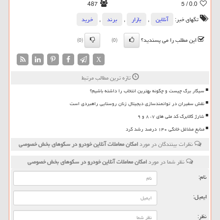
487
/ 5
0.0
تگهای خبر:
آنلاین
,
بازار
,
برند
,
خرید
این مطلب را می پسندید؟
(0)
(0)
X
تازه ترین مطالب مرتبط
سیگار برگ چیست و چگونه بهترین انتخاب را داشته باشیم؟
نقش سفیران در توانمندسازی دیجیتال زنان روستایی راهبردی است
شارژ کالابرگ کد ملی های ۷، ۸ و ۹
منابع مشاغل خانگی ۱۴۰ درصد رشد کرد
نظرات بینندگان در مورد
امکان معاملات آنلاین خودرو در سکوهای بخش خصوصی
نظر شما در مورد
امکان معاملات آنلاین خودرو در سکوهای بخش خصوصی
نام:
ایمیل:
نظر: