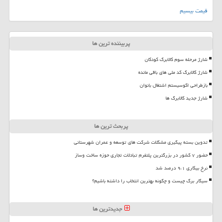
قیمت بیسیم
پربیننده ترین ها
شارژ مرحله سوم کالابرگ کودکان
شارژ کالابرگ کد ملی های باقی مانده
بازطراحی اکوسیستم اشتغال بانوان
شارژ جدید کالابرگ ها
پربحث ترین ها
تدوین بسته پیگیری مشکلات شرکت های توسعه و عمران شهرستانی
حضور ۷ کشور در بزرگترین پلتفرم تبادلات تجاری حوزه ساخت وساز
نرخ بیکاری ۹،۱ درصد شد
سیگار برگ چیست و چگونه بهترین انتخاب را داشته باشیم؟
جدیدترین ها