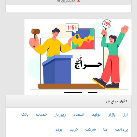
جدیدترین ها
تگهای حراج کن
ارز
بازار
تولید
اقتصاد
رپورتاژ
خدمات
بانك
پرداخت
طلا
شركت
خرید
برند