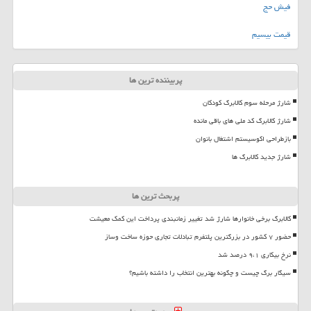
فیش حج
قیمت بیسیم
پربیننده ترین ها
شارژ مرحله سوم کالابرگ کودکان
شارژ کالابرگ کد ملی های باقی مانده
بازطراحی اکوسیستم اشتغال بانوان
شارژ جدید کالابرگ ها
پربحث ترین ها
کالابرگ برخی خانوارها شارژ شد تغییر زمانبندی پرداخت این کمک معیشت
حضور ۷ کشور در بزرگترین پلتفرم تبادلات تجاری حوزه ساخت وساز
نرخ بیکاری ۹،۱ درصد شد
سیگار برگ چیست و چگونه بهترین انتخاب را داشته باشیم؟