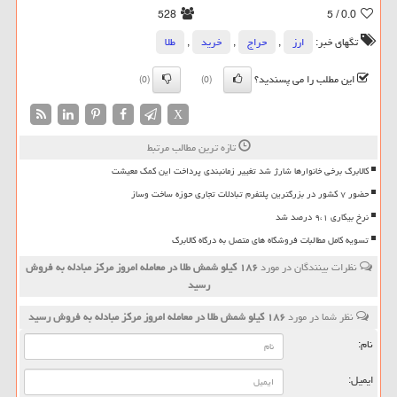
528
/ 5
0.0
تگهای خبر:
ارز
,
حراج
,
خرید
,
طلا
این مطلب را می پسندید؟
(0)
(0)
X
تازه ترین مطالب مرتبط
کالابرگ برخی خانوارها شارژ شد تغییر زمانبندی پرداخت این کمک معیشت
حضور ۷ کشور در بزرگترین پلتفرم تبادلات تجاری حوزه ساخت وساز
نرخ بیکاری ۹،۱ درصد شد
تسویه کامل مطالبات فروشگاه های متصل به درگاه کالابرگ
نظرات بینندگان در مورد
۱۸۶ کیلو شمش طلا در معامله امروز مرکز مبادله به فروش
رسید
نظر شما در مورد
۱۸۶ کیلو شمش طلا در معامله امروز مرکز مبادله به فروش رسید
نام:
ایمیل: