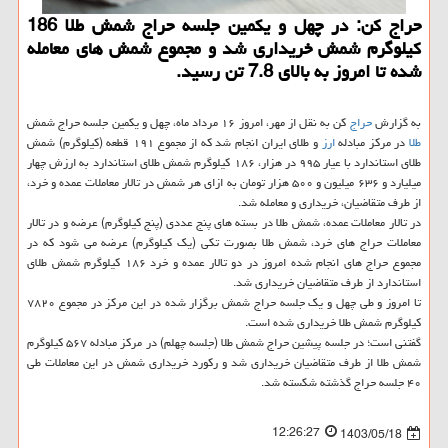
حراج کن: در چهل و یکمین جلسه حراج شمش طلا 186
کیلوگرم شمش خریداری شد و مجموع شمش های معامله
شده تا امروز به بالای 7.8 تن رسید.
به گزارش
حراج
کن به نقل از مهر، امروز ۱۶ مرداد ماه، چهل و یکمین جلسه حراج شمش
طلا
در مرکز مبادله
ارز
و طلای ایران انجام شد که از مجموع ۱۹۱ قطعه (کیلوگرم) شمش
طلای استاندارد با عیار ۹۹۵ در هزار، ۱۸۶ کیلوگرم شمش طلای استاندارد به ارزش چهار
میلیارد و ۶۳۶ میلیون و ۵۰۰ هزار تومان به ازای هر شمش در تالار معاملات عمده و خرد،
از طرف متقاضیان، خریداری و معامله شد.
در تالار معاملات عمده، شمش طلا در بسته های پنج عددی (پنج کیلوگرم) عرضه و در تالار
معاملات حراج های خرد، شمش طلا بصورت تکی (یک کیلوگرم) عرضه می شود که در
مجموع حراج های انجام شده امروز در دو تالار عمده و خرد ۱۸۶ کیلوگرم شمش طلای
استاندارد از طرف متقاضیان خریداری شد.
تا امروز و طی چهل و یک جلسه حراج شمش برگزار شده در این مرکز در مجموع ۷۸۲۰
کیلوگرم شمش طلا خریداری شده است.
گفتنی است؛ در جلسه پیشین حراج شمش طلا (جلسه چهلم) در مرکز مبادله ۵۶۷ کیلوگرم
شمش طلا از طرف متقاضیان خریداری شد و رکورد خریداری شمش در این معاملات طی
۴۰ جلسه حراج گذشته شکسته شد.
12:26:27
1403/05/18