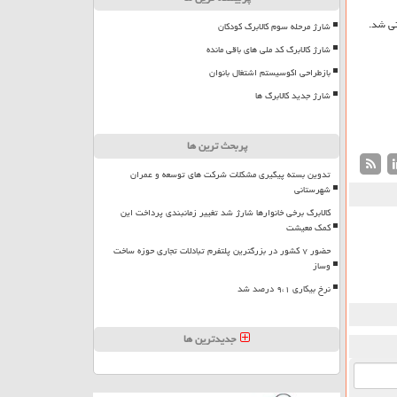
شارژ مرحله سوم کالابرگ کودکان
شارژ کالابرگ کد ملی های باقی مانده
بازطراحی اکوسیستم اشتغال بانوان
شارژ جدید کالابرگ ها
پربحث ترین ها
تدوین بسته پیگیری مشکلات شرکت های توسعه و عمران
شهرستانی
کالابرگ برخی خانوارها شارژ شد تغییر زمانبندی پرداخت این
کمک معیشت
حضور ۷ کشور در بزرگترین پلتفرم تبادلات تجاری حوزه ساخت
وساز
نرخ بیکاری ۹،۱ درصد شد
جدیدترین ها