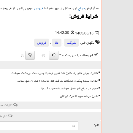
به گزارش
حراج
کن به نقل از مهر، شرایط
فروش
سورن پلاس بنزینی ویژه منتخبین سامانه ی
شرایط فروش:
14:42:30
1403/05/15
تگهای خبر:
شركت
,
طلا
,
فروش
این مطلب را می پسندید؟
(0)
(0)
کالابرگ برخی خانوارها شارژ شد تغییر زمانبندی پرداخت این کمک معیشت
تدوین بسته پیگیری مشکلات شرکت های توسعه و عمران شهرستانی
چطور در حراج آخر فصل هوشمندانه خرید کنیم؟
شارژ مرحله سوم کالابرگ کودکان
نظرات بین
نظر شم
نام: