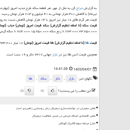
به گزارش
حراج
تیرماه) با کاهش ۳۰۰ هزار تومانی به ۴۱ میلیون و ۶۰۳ هزار تومان رسید. حباب این سکه ۸ میلیون و ۵۳۴ هزار تومان است.
قیمت هر گرم طلای ۱۸ عیار نیز امروز با ۱۴ هزار تومان کاهش نسبت به روز گذشته، سه میلیون و ۴۳۳ هزار و ۲۰۰ تومان قیمت خورد.
قیمت سکه (تا لحظه تنظیم گزارش)
سکه
قیمت امروز (تومان)
حباب (توما
۲۳.۲۵۰.۰۰۰ ۶.۷۲۳.۰۰۰ ربع سکه ۱۵.۲۵۰.۰۰۰ ۶.۹۸۴.۰۰۰ سکه گرمی ۷.۱۰۰.۰۰۰ ۳.۰۳۲.۰۰۰
قیمت
طلا
(تا لحظه تنظیم گزارش)
طلا
قیمت امروز (تومان)
۱۸ عیار ۳.۴۳۳.۲۰۰ ۲۴ عیار ۴.۵۷۷.۶۰۰ طلای دست دوم ۳.۳۸۷.۴۳۰ مثقال طلا ۱۴.۸۵۸.۰۰۰ انس طلا ۲۳۱۷
همچنین قیمت انس طلا نیز در
بازار
جهانی ۲۳۱۷ دلار و ۱۹ سنت است.
14:41:39
1403/04/07
تگهای خبر:
بازار
,
دلار
,
سكه
,
طلا
این مطلب را می پسندید؟
(0)
(0)
نقش سفیران در توانمندسازی دیجیتال زنان روستایی راهبردی است
نقش اقتصادی اصناف مردمی در مسیر شفافیت دیجیتال
شارژ مرحله سوم کالابرگ کودکان