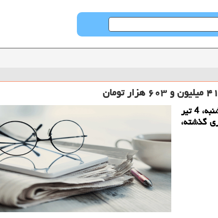
حراج کن: هر قطعه سکه طرح جدید امروز (چهارشنبه، 4 تیر
وز کاری گذشته،