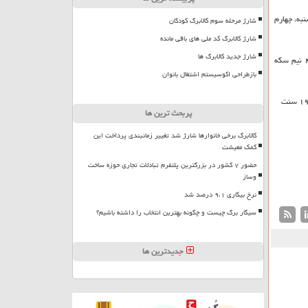
روز کاری گذشته (دوشنبه، چهارم
شارژ مرحله سوم کالابرگ کودکان
شارژ کالابرگ کد ملی های باقی مانده
شارژ جدید کالابرگ ها
سکه امامی (طرح جدید) ۴۱.۶۰۳.۰۰۰ ۸.۵۳۴.۰۰۰ سکه بهار آزادی ۳۷.۶۹۵.۰۰۰ ۴.۶۳۳.۰۰۰ نیم سکه
بازطراحی اکوسیستم اشتغال بانوان
پربحث ترین ها
کالابرگ برخی خانوارها شارژ شد تغییر زمانبندی پرداخت این
کمک معیشت
حضور ۷ کشور در بزرگترین پلتفرم تبادلات تجاری حوزه ساخت
وساز
نرخ بیکاری ۹،۱ درصد شد
سیگار برگ چیست و چگونه بهترین انتخاب را داشته باشیم؟
جدیدترین ها