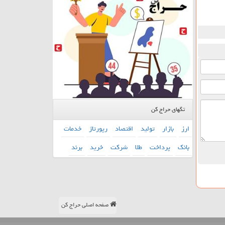
تگهای حراج کن
ارز
بازار
تولید
اقتصاد
رپورتاژ
خدمات
بانك
پرداخت
طلا
شركت
خرید
برند
صفحه اصلی حراج کن