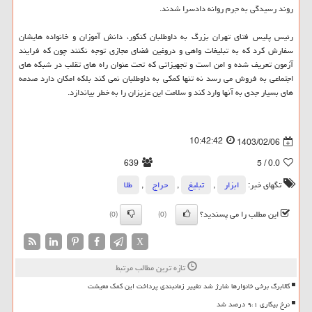
روند رسیدگی به جرم روانه دادسرا شدند.
رئیس پلیس فتای تهران بزرگ به داوطلبان کنکور، دانش آموزان و خانواده هایشان
سفارش کرد که به تبلیغات واهی و دروغین فضای مجازی توجه نکنند چون که فرایند
آزمون تعریف شده و امن است و تجهیزاتی که تحت عنوان راه های تقلب در شبکه های
اجتماعی به فروش می رسد نه تنها کمکی به داوطلبان نمی کند بلکه امکان دارد صدمه
های بسیار جدی به آنها وارد کند و سلامت این عزیزان را به خطر بیاندازد.
10:42:42
1403/02/06
639
/ 5
0.0
تگهای خبر:
ابزار
,
تبلیغ
,
حراج
,
طلا
این مطلب را می پسندید؟
(0)
(0)
X
تازه ترین مطالب مرتبط
کالابرگ برخی خانوارها شارژ شد تغییر زمانبندی پرداخت این کمک معیشت
نرخ بیکاری ۹،۱ درصد شد