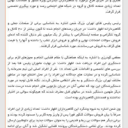
مجازی و در اجرای طرح برخورد با کلاهبرداران اینترنتی ویژه کنکور و امتحانات نهایی
تعداد زیادی صفحه، کانال و گروه در شبکه های اجتماعی رصد و مورد پیگیری تخصصی
قرار گرفت.
رئیس پلیس فتای تهران بزرگ ضمن اشاره به شناسایی برخی از صفحات جعلی و
کلاهبردارانه اظهار داشت: در جریان رصدهای انجام شده تا کنون بیشتر از ۲۰ کانال و
گروه تلگرامی و صفحه اینستاگرامی با بیشتر از یک میلیون نفر دنبال کننده که ادعای
فروش سوالات امتحانات نهایی و کنکور و فروش ابزار تقلب را داشته و آنها را با قیمت
های گزاف به فروش می رساندند، مورد شناسایی قرار گرفتند.
معظمی گودرزی با اشاره به اینکه هماهنگی با مقام قضایی انجام و مجوزهای لازم برای
دستگیری این افراد دریافت شد، اظهار داشت: در نهایت ماموران پلیس فتا بعد از
بررسی های تخصصی و اقدامات فنی تعداد ۱۸ نفر از افراد اصلی این تیم مجرمانه را
شناسایی کرده و در عملیات های جداگانه این افراد را در محل اختفای خود در مناطق
مختلف تهران بزرگ دستگیر و به مقر انتظامی منتقل کردند. نکته قابل توجه در مورد
دستگیرشدگان این بود که تمامی آنان در جریان بازجویی های انجام شده درست مانند
دیگر متهمین دستگیر شده در سالهای قبل معترف شدند که هیچگونه سوالی در اختیار
نداشتند و قصدشان کلاهبرداری بوده است.
وی ضمن اشاره به شیوه وشگرد این کلاهبرداران اظهار داشت: تعداد زیادی از این افراد
صرفاً با بیان فروش سوالات کنکور فورا پس از واریز وجه کاربر را مسدود کرده بودند و
برخی دیگر هم سوالات بی ربط و قدیمی را به عنوان سوالات جدید برای داوطلبین ارسال
کرده بودند. برای تمامی دستگیرشدگان پرونده قضایی تشکیل شد و آنان برای ادامه