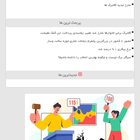
شارژ جدید کالابرگ ها
پربحث ترین ها
کالابرگ برخی خانوارها شارژ شد تغییر زمانبندی پرداخت این کمک معیشت
حضور ۷ کشور در بزرگترین پلتفرم تبادلات تجاری حوزه ساخت وساز
نرخ بیکاری ۹،۱ درصد شد
سیگار برگ چیست و چگونه بهترین انتخاب را داشته باشیم؟
جدیدترین ها