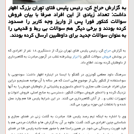
به گزارش حراج کن، رئیس پلیس فتای تهران بزرگ اظهار
داشت: تعداد زیادی از این افراد صرفاً با بیان فروش
سوالات کنکور فورا پس از واریز وجه کاربر را مسدود
کرده بودند و برخی دیگر هم سوالات بی ربط و قدیمی را
به عنوان سوالات جدید برای داوطلبین ارسال کرده بودند.
به گزارش
حراج
کن، رئیس پلیس فتای تهران بزرگ از دستگیری ۱۸ نفر از افرادی که
در پوشش
فروش
سوالات کنکور یا
ابزار
پیشرفته تقلب در آزمون مبادرت به کلاهبرداری
از داوطلبان کرده بودند، اطلاع داد.
سرهنگ داود معظمی گودرزی در گفتگو با ایسنا در اینباره اظهار داشت: سودجویی با
سوءاستفاده از کنکور یکی از موضوع هایی است که هر ساله با آن مواجه هستیم و دراین
میان افراد فرصت طلب مجازی با ادعای دلسوزی و پشتیبانی از داوطلبان خویش را به آنها
نزدیک کرده و با ادعای فروش سوالات کنکور، دسترسی به منابع اصلی، فروش ادوات و
تجهیزات تقلب و... از آنان کلاهبرداری می کنند. در این شرایط پلیس فتا هم وارد عمل
شده و با تخلفات این حوزه برخورد می کند.
وی با اشاره به اینکه تیم رصد پلیس فتا، مبادرت به گشت زنی در فضای مجازی و
شناسایی چنین افرادی می کند، گفـت: علاوه بر آن به گزارش ها و شکایات مردمی هم با
قید فوریت رسیدگی می شود. در همین راستا هم با حضور همه جانبه پلیس فتا در فضای