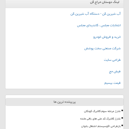
لینک دوستان حراج کن
آب شیرین کن - دستگاه آب شیرین کن
انتخابات مجلس ، کاندیدای مجلس
خرید و فروش خودرو
شرکت صنعتی سخت پوشش
طراحی سایت
فیش حج
قیمت بیسیم
پربیننده ترین ها
شارژ مرحله سوم کالابرگ کودکان
شارژ کالابرگ کد ملی های باقی مانده
بازطراحی اکوسیستم اشتغال بانوان