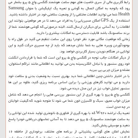
رابط کاربری عالی از سری خاصیت های مهم ساعت هوشمند گلکسی واچ ۵ پرو بشمار می
رود که باتوجه به امکان اتصال به گوشی و تعبیه یک اپلیکیشن با عنوان Samsung
Health شما می توانید اطلاعات مختلفی را از وضعیت سلامتی خود در اختیار داشته باشید.
استفاده از یک GPS امکان مسیریابی را به افراد می دهد تا در هر موقعیتی بتوانند این
اطلاعات را به آسانی برای دیگران ارسال کنند، البته درصورتی که گوشی هوشمند شما از
برند سامسونگ باشد قابلیت دسترسی به امکانات بیشتری را دارید.
زمانی که موقعیت مکانی مورد نظر خودرا روی این ساعت تنظیم می کنید در طول راه با
بوجودآوردن ویبره هایی به شما نشان میدهد که باید از چه مسیری حرکت کنید و این
توانایی در هنگام دویدن بسیار کاربردی خواهد بود.
از دیگر امکانات جالب توجه در گلکسی واچ ۵ پرو این است که شما با قراردادن انگشت
خود روی سنسور و با تبادل الکتریسیته بدن می توانید به اطلاعاتی مانند تراکم استخوان،
عضله و میزان چربی پی ببرید.
با در اختیار داشتن چنین اطلاعاتی شما دید بهتری نسبت به وضعیت بدنی و سلامت خود
دارید و می توانید کارهای ورزشی را براین اساس برنامه ریزی کنید، علاوه بر این ها
سنسور تحلیل خواب نیز در این مدل دیده می شود.
گلکسی واچ ۵ پرو با بهره گیری از این سنسور بررسی هایی را انجام می دهد که شامل
میزان خواب عمیق، سبک و اکسیژن خون شما می شود تا متوجه شوید که کیفیت خوابتان
در چه حدی است.
تعبیه یک تراشه W۹۲۰ که با بهره گیری از فناوری ۵ نانومتری تولید شده این توانایی را
به ساعت هوشمند سامسونگ ۵ پرو می دهد تا به آسانی تماسهای دریافتی خودرا پاسخ
دهید و موسیقی پخش کنید.
نمایش اعلان های گوشی، پشتیبانی از برنامه های مختلف، برخوداری از حافظه ۱۶
گیگابایتی و ارائه اطلاعات کاملی از وضعیت سلامت را می توان از دیگر امکانات جذاب این