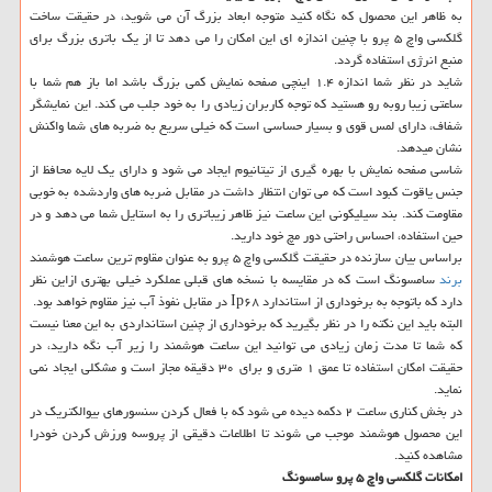
به ظاهر این محصول که نگاه کنید متوجه ابعاد بزرگ آن می شوید، در حقیقت ساخت
گلکسی واچ ۵ پرو با چنین اندازه ای این امکان را می دهد تا از یک باتری بزرگ برای
منبع انرژی استفاده گردد.
شاید در نظر شما اندازه ۱.۴ اینچی صفحه نمایش کمی بزرگ باشد اما باز هم شما با
ساعتی زیبا روبه رو هستید که توجه کاربران زیادی را به خود جلب می کند. این نمایشگر
شفاف، دارای لمس قوی و بسیار حساسی است که خیلی سریع به ضربه های شما واکنش
نشان میدهد.
شاسی صفحه نمایش با بهره گیری از تیتانیوم ایجاد می شود و دارای یک لایه محافظ از
جنس یاقوت کبود است که می توان انتظار داشت در مقابل ضربه های واردشده به خوبی
مقاومت کند. بند سیلیکونی این ساعت نیز ظاهر زیباتری را به استایل شما می دهد و در
حین استفاده، احساس راحتی دور مچ خود دارید.
براساس بیان سازنده در حقیقت گلکسی واچ ۵ پرو به عنوان مقاوم ترین ساعت هوشمند
برند
سامسونگ است که در مقایسه با نسخه های قبلی عملکرد خیلی بهتری ازاین نظر
دارد که باتوجه به برخوداری از استاندارد Ip۶۸ در مقابل نفوذ آب نیز مقاوم خواهد بود.
البته باید این نکته را در نظر بگیرید که برخوداری از چنین استانداردی به این معنا نیست
که شما تا مدت زمان زیادی می توانید این ساعت هوشمند را زیر آب نگه دارید، در
حقیقت امکان استفاده تا عمق ۱ متری و برای ۳۰ دقیقه مجاز است و مشکلی ایجاد نمی
نماید.
در بخش کناری ساعت ۲ دکمه دیده می شود که با فعال کردن سنسورهای بیوالکتریک در
این محصول هوشمند موجب می شوند تا اطلاعات دقیقی از پروسه ورزش کردن خودرا
مشاهده کنید.
امکانات گلکسی واچ ۵ پرو سامسونگ