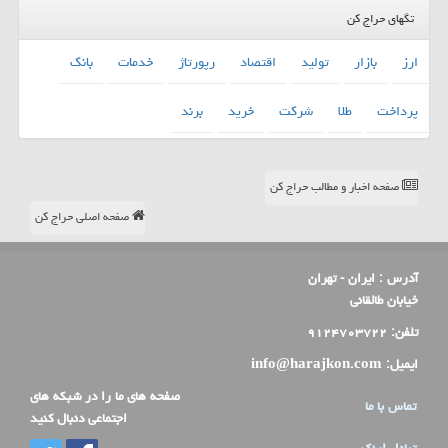
تگهای حراج کن
ارز
بازار
تولید
اقتصاد
رپورتاژ
خدمات
بانك
پرداخت
طلا
شركت
خرید
برند
صفحه اخبار و مطالب حراج کن
صفحه اصلی حراج کن
آدرس :
ایران - تهران
خیابان طالقانی
تلفن:
۹۱۲۴۷۰۳۷۲۲
ایمیل:
info@harajkon.com
صفحه های ما را در شبکه های
تماس با ما
اجتماعی دنبال کنید
تبادل لینک