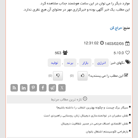
موارد دیگر را می توان در این ساعت هوشمند جذاب مشاهده کرد.
این مطلب، یک خبر آگهی بوده و خبرگزاری مهر در محتوای آن هیچ نظری ندارد.
منبع:
حراج كن
12:31:02
1403/02/05
563
/ 5
0.0
تگهای خبر:
انرژی
,
بازار
,
برند
,
تولید
این مطلب را می پسندید؟
(0)
(0)
X
تازه ترین مطالب مرتبط
سیگار برگ چیست و چگونه بهترین انتخاب را داشته باشیم؟
نقش سفیران در توانمندسازی دیجیتال زنان روستایی راهبردی است
نقش اقتصادی اصناف مردمی در مسیر شفافیت دیجیتال
بازطراحی اکوسیستم اشتغال بانوان