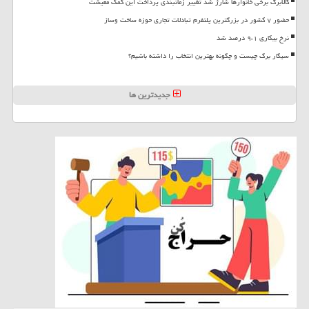
کالابرگ برخی خانوارها شارژ شد تغییر زمانبندی پرداخت این کمک معیشت
حضور ۷ کشور در بزرگترین پلتفرم تبادلات تجاری حوزه ساخت وساز
نرخ بیکاری ۹،۱ درصد شد
سیگار برگ چیست و چگونه بهترین انتخاب را داشته باشیم؟
جدیدترین ها