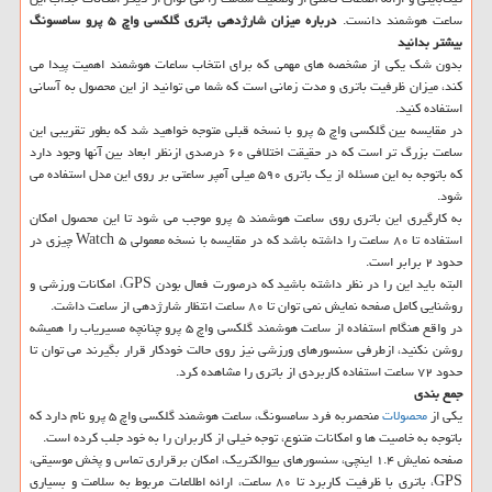
ساعت هوشمند دانست.
درباره میزان شارژدهی باتری گلکسی واچ ۵ پرو سامسونگ
بیشتر بدانید
بدون شک یکی از مشخصه های مهمی که برای انتخاب ساعات هوشمند اهمیت پیدا می
کند، میزان ظرفیت باتری و مدت زمانی است که شما می توانید از این محصول به آسانی
استفاده کنید.
در مقایسه بین گلکسی واچ ۵ پرو با نسخه قبلی متوجه خواهید شد که بطور تقریبی این
ساعت بزرگ تر است که در حقیقت اختلافی ۶۰ درصدی ازنظر ابعاد بین آنها وجود دارد
که باتوجه به این مسئله از یک باتری ۵۹۰ میلی آمپر ساعتی بر روی این مدل استفاده می
شود.
به کارگیری این باتری روی ساعت هوشمند ۵ پرو موجب می شود تا این محصول امکان
استفاده تا ۸۰ ساعت را داشته باشد که در مقایسه با نسخه معمولی Watch ۵ چیزی در
حدود ۲ برابر است.
البته باید این را در نظر داشته باشید که درصورت فعال بودن GPS، امکانات ورزشی و
روشنایی کامل صفحه نمایش نمی توان تا ۸۰ ساعت انتظار شارژدهی از ساعت داشت.
در واقع هنگام استفاده از ساعت هوشمند گلکسی واچ ۵ پرو چنانچه مسیریاب را همیشه
روشن نکنید، ازطرفی سنسورهای ورزشی نیز روی حالت خودکار قرار بگیرند می توان تا
حدود ۷۲ ساعت استفاده کاربردی از باتری را مشاهده کرد.
جمع بندی
یکی از
محصولات
منحصربه فرد سامسونگ، ساعت هوشمند گلکسی واچ ۵ پرو نام دارد که
باتوجه به خاصیت ها و امکانات متنوع، توجه خیلی از کاربران را به خود جلب کرده است.
صفحه نمایش ۱.۴ اینچی، سنسورهای بیوالکتریک، امکان برقراری تماس و پخش موسیقی،
GPS، باتری با ظرفیت کاربرد تا ۸۰ ساعت، ارائه اطلاعات مربوط به سلامت و بسیاری