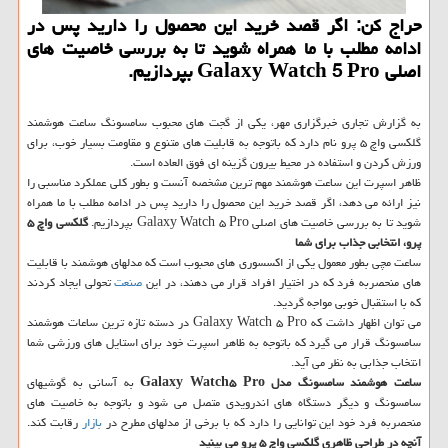
حراج کن: اگر قصد خرید این محصول را دارید پس در
ادامه مطلب با ما همراه شوید تا به بررسی خاصیت های
اصلی Galaxy Watch 5 Pro بپردازیم.
به گزارش تجاری خبرگزاری مهر، یکی از گجت های محبوب سامسونگ ساعت هوشمند
گلکسی واچ ۵ پرو نام دارد که باتوجه به قابلیت های متنوع و مقاومت بسیار خوب، برای
ورزش کردن و استفاده در محیط بیرون گزینه ای فوق العاده است.
ظاهر اسپرت این ساعت هوشمند مهم ترین مشخصه آنست و بطور کلی عملکرد مناسبی را
نیز ارائه می دهد، اگر قصد خرید این محصول را دارید پس در ادامه مطلب با ما همراه
شوید تا به بررسی خاصیت های اصلی Galaxy Watch ۵ Pro بپردازیم.
گلکسی واچ ۵
پرو، انتخابی جذاب برای شما
ساعت مچی بطور معمول یکی از اکسسوری های محبوب است که مدلهای هوشمند با قابلیت
های منحصربه فرد که در اختیار افراد قرار می دهند، در این
صنعت
تحولی ایجاد کردند
که با استقبال خوبی مواجه گردید.
می توان اظهار داشت که Galaxy Watch ۵ Pro در دسته تازه ترین ساعات هوشمند
سامسونگ قرار می گیرد که باتوجه به ظاهر اسپرت خود برای استایل های ورزشی شما
انتخاب جذابی به نظر می آید.
ساعت هوشمند سامسونگ مدل Galaxy Watch۵ Pro
به آسانی به گوشیهای
سامسونگ و دیگر دستگاه های اندرویدی متصل می شود و باتوجه به خاصیت های
منحصربه فرد خود این توانایی را دارد که با برخی از مدلهای مطرح در
بازار
رقابت کند.
آنچه در طراحی ظاهری گلکسی واچ ۵ پرو می بینید