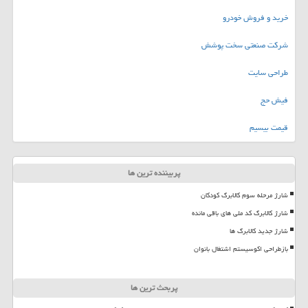
خرید و فروش خودرو
شرکت صنعتی سخت پوشش
طراحی سایت
فیش حج
قیمت بیسیم
پربیننده ترین ها
شارژ مرحله سوم کالابرگ کودکان
شارژ کالابرگ کد ملی های باقی مانده
شارژ جدید کالابرگ ها
بازطراحی اکوسیستم اشتغال بانوان
پربحث ترین ها