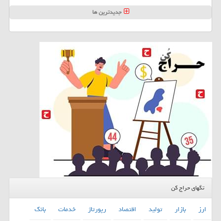
جدیدترین ها
تگهای حراج کن
ارز
بازار
تولید
اقتصاد
رپورتاژ
خدمات
بانك