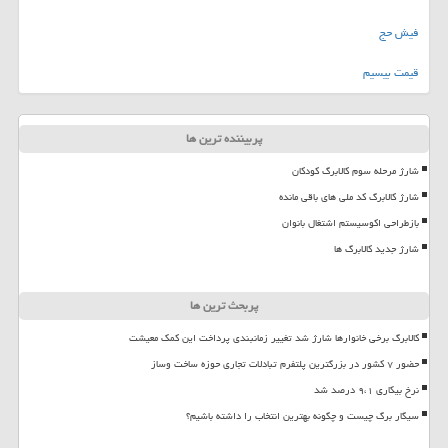
فیش حج
قیمت بیسیم
پربیننده ترین ها
شارژ مرحله سوم کالابرگ کودکان
شارژ کالابرگ کد ملی های باقی مانده
بازطراحی اکوسیستم اشتغال بانوان
شارژ جدید کالابرگ ها
پربحث ترین ها
کالابرگ برخی خانوارها شارژ شد تغییر زمانبندی پرداخت این کمک معیشت
حضور ۷ کشور در بزرگترین پلتفرم تبادلات تجاری حوزه ساخت وساز
نرخ بیکاری ۹،۱ درصد شد
سیگار برگ چیست و چگونه بهترین انتخاب را داشته باشیم؟