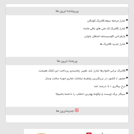
پربیننده ترین ها
شارژ مرحله سوم کالابرگ کودکان
شارژ کالابرگ کد ملی های باقی مانده
بازطراحی اکوسیستم اشتغال بانوان
شارژ جدید کالابرگ ها
پربحث ترین ها
کالابرگ برخی خانوارها شارژ شد تغییر زمانبندی پرداخت این کمک معیشت
حضور ۷ کشور در بزرگترین پلتفرم تبادلات تجاری حوزه ساخت وساز
نرخ بیکاری ۹،۱ درصد شد
سیگار برگ چیست و چگونه بهترین انتخاب را داشته باشیم؟
جدیدترین ها