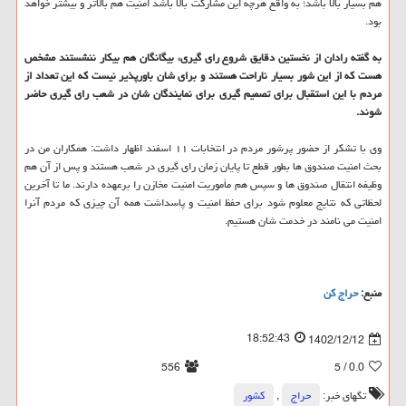
هم بسیار بالا باشد؛ به واقع هرچه این مشارکت بالا باشد امنیت هم بالاتر و بیشتر خواهد
بود.
به گفته رادان از نخستین دقایق شروع رای گیری، بیگانگان هم بیکار ننشستند مشخص
هست که از این شور بسیار ناراحت هستند و برای شان باورپذیر نیست که این تعداد از
مردم با این استقبال برای تصمیم گیری برای نمایندگان شان در شعب رای گیری حاضر
شوند.
وی با تشکر از حضور پرشور مردم در انتخابات ۱۱ اسفند اظهار داشت: همکاران من در
بحث امنیت صندوق ها بطور قطع تا پایان زمان رای گیری در شعب هستند و پس از آن هم
وظیفه انتقال صندوق ها و سپس هم مأموریت امنیت مخازن را برعهده دارند. ما تا آخرین
لحظاتی که نتایج معلوم شود برای حفظ امنیت و پاسداشت همه آن چیزی که مردم آنرا
امنیت می نامند در خدمت شان هستیم.
منبع:
حراج كن
18:52:43
1402/12/12
556
/ 5
0.0
تگهای خبر:
حراج
,
كشور