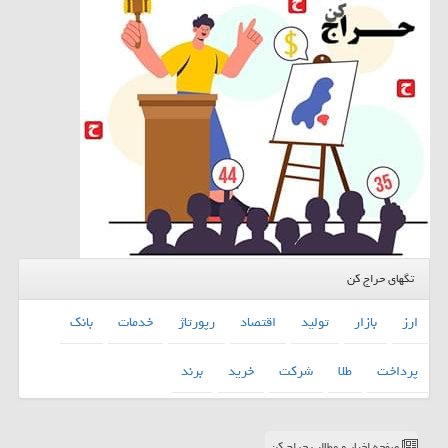
تگهای حراج کن
ارز
بازار
تولید
اقتصاد
رپورتاژ
خدمات
بانك
پرداخت
طلا
شركت
خرید
برند
صفحه اخبار و مطالب حراج کن