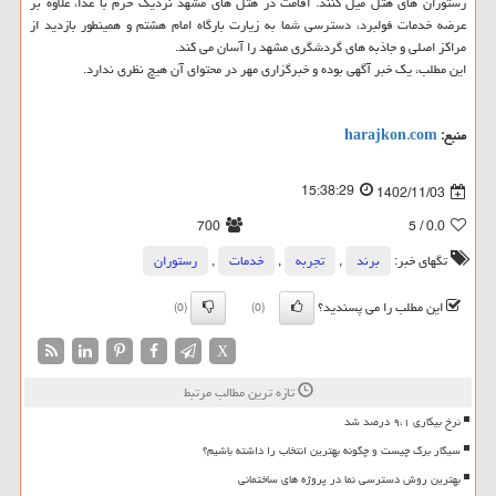
رستوران های هتل میل کنند. اقامت در هتل های مشهد نزدیک حرم با غذا، علاوه بر
عرضه خدمات فولبرد، دسترسی شما به زیارت بارگاه امام هشتم و همینطور بازدید از
مراکز اصلی و جاذبه های گردشگری مشهد را آسان می کند.
این مطلب، یک خبر آگهی بوده و خبرگزاری مهر در محتوای آن هیچ نظری ندارد.
منبع:
harajkon.com
15:38:29
1402/11/03
700
/ 5
0.0
تگهای خبر:
برند
,
تجربه
,
خدمات
,
رستوران
این مطلب را می پسندید؟
(0)
(0)
X
تازه ترین مطالب مرتبط
نرخ بیکاری ۹،۱ درصد شد
سیگار برگ چیست و چگونه بهترین انتخاب را داشته باشیم؟
بهترین روش دسترسی نما در پروژه های ساختمانی