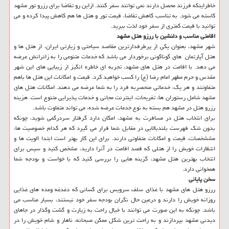
خاطراینکه فرزند محصل دارند نمی توانند سفر کنند. ازاین رو تقاضا برای رزرو تور مشهد
کاسته می شود. به تناسب کاهش تقاضا، قیمت تور و هتل ها هم کاهش پیدا کرده و می
توانید با قیمت کمتری از سفر خود لذت ببرید.
اقامتی مناسب و دلنشین با ررزو هتل مشهد
شهر مشهد، بعنوان یکی از پرطرفدارترین مقاصد سیاحتی و زیارتی ایران، از هتل ها و
هتل آپارتمان ‎ های گوناگونی برخوردار می باشد که خدمات متنوعی را به زائرانش عرضه
می دهد. با اقامت در هتل های مشهد، تجربه ای خاطره انگیز از زیبایی های این شهر
مقدس و حرم مطهر امام رضا (ع) را کسب خواهید کرد. قیمت و امکانات این هتل ها باهم
متفاوتند و هر یک، خدماتی منحصربه فرد را به شما عرضه می دهند. امکانات هتل های
مشهد شامل رستوران ها، تفریحات، اینترنت مجانی و خدمات پذیرایی متنوع است. هزینه
رزرو هتل در مشهد هم بسته به نوع خدمات عرضه شده، می تواند متفاوت باشد.
برای انتخاب هتل در مسافرت به مشهد، امکان دارد گرفتار سردرگمی شوید، چونکه
بدون شک فهرست بلندبالایی در مقابل شما قرار می گیرد که هر کدام خصوصیت ها،
مششخصات، قیمت و امکانات متفاوتی دارند. برای این کار بهتر است ابتدا الویت ها و
انتظارات خویش را از هتلی که قصد اقامت در آنرا دارید، مشخص کنید و سپس برای
انتخاب بهترین هتل مشهد، گزینه هایی را بررسی کنید که با خواست و بودجه شما
همخوانی دارد.
سخن پایانی
ررزو هتل های مشهد با غذای سلف سرویس برای کسانی که دغدغه وعده های غذایی
روزانه خویش را دارند و درعین حال نگران بودجه سفر خود نیستند، بسیار مناسب می
باشد. چونکه به این صورت می توانند با خیال راحت به زیارت و گشت وگذار در جاهای
دیدنی مشهد بپردازند و به راحت ترین شکل ممکن صبحانه، ناهار و شام خویش را در