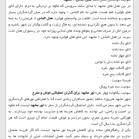
در بین هتل های مشهد با غذای سلف سرویس که علاوه بر نزدیکی به حرم، دارای اتاق
های فولبرد هم هست، هتلی به نام الماس ۱ وجود دارد که در میان گردشگران بسیار
محبوب و شناخته شده است. اقامت در واحدهای فولبرد
هتل الماس ۱
فرصتی را به شما
می دهد تا بدون هیچ نگرانی و دغدغه ای، به فکر زیارت و گشت وگذار در شهر باشید و
درعین حال از صرف مجانی و بموقع وعده های غذایی روزانه خود در رستوران هتل لذت
ببرید. در هتل الماس ۱ مشهد، این اتاق های فولبرد وجود دارد:
اتاق یک تخته
اتاق سه تخته
اتاق چهار تخته
اتاق دو تخته دبل یا توئین
اتاق کانکت چهار نفره
اتاق کانکت پنج نفره
فیستا سوئیت
سوئیت سه نفره رویال
سوئیت یکخوابه چهار نفره
تور مشهد برای گذران تعطیلاتی خوش و مفرح
شهر مشهد هرروزه شاهد حضور مسافران زیادی است که با همراهی تورهای گردشگری
به این شهر سفر می کنند. دلیل استقبال گردشگران از سفر با
تور مشهد
اینست که علاوه
بر امنیت و راحتی، می توانند به کاهش هزینه ها و مدیریت بودجه خود بپردازند. به
طورکلی تجربه سفری مفرح، بدون دردسر و خوش قیمت، تمام آن چیزی است که هر
گردشگری به دنبال آن است.
یکی از راهکارهای ساده برای کاهش هزینه تور مشهد اینست که اگر فرزند محصل
ندارید در ماه های خرداد و دیماه سفر کنید. فصل امتحانات خیلی از خانواده ها به