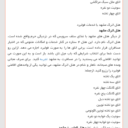
اتاق ملل سبک مراکشی
سوئیت دو نفره
اتاق چهار تخته
هتل اترک مشهد با خدمات فولبرد
هتل اترک مشهد
از دیگر هتل های مشهد با غذای سلف سرویس که در نزدیکی حرم واقع شده است،
هتل اترک نام دارد. این هتل ۴ ستاره در کنار خدمات و امکانات متنوعی که در اختیار
مسافران قرار داده است، برخی اتاق ها را به صورت فولبرد اجاره می دهد. ازاین رو
دست شما برای انتخاب شرایطی که باب میل تان باشد باز است و به این صورت می
توانید اقامتی که می پسندید را در مسافرت به مشهد
تجربه
کنید. برای صرف مجانی
وعده های صبحانه، ناهار و شام در هتل اترک مشهد، می توانید یکی از واحدهای اقامتی
فولبرد را رزرو کنید، ازجمله:
اتاق یک تخته
اتاق سه تخته
اتاق کانکت چهار نفره
اتاق کانکت پنج نفره
اتاق دو تخته دبل
اتاق دو تخته تویین
اتاق دو تخته توئین اکونومی
سوئیت یک خوابه دو نفره
سوئیت دو خوابه چهار نفره
سوئیت دوبلکس شش تخته
هتل الماس ۱ مشهد