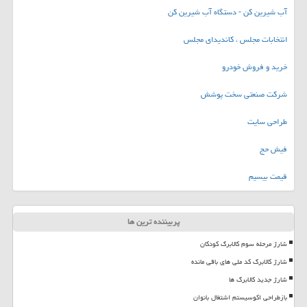
آب شیرین کن - دستگاه آب شیرین کن
انتخابات مجلس ، کاندیدای مجلس
خرید و فروش خودرو
شرکت صنعتی سخت پوشش
طراحی سایت
فیش حج
قیمت بیسیم
پربیننده ترین ها
شارژ مرحله سوم کالابرگ کودکان
شارژ کالابرگ کد ملی های باقی مانده
شارژ جدید کالابرگ ها
بازطراحی اکوسیستم اشتغال بانوان