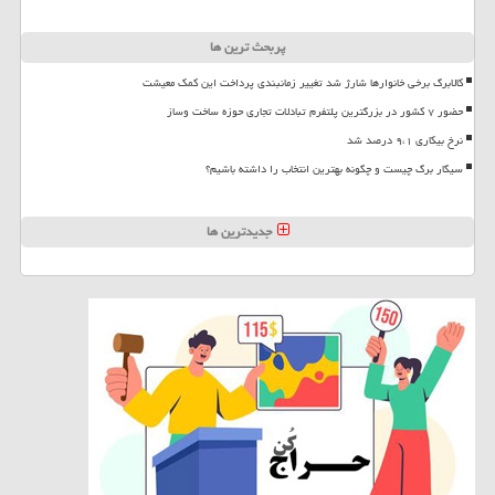
پربحث ترین ها
کالابرگ برخی خانوارها شارژ شد تغییر زمانبندی پرداخت این کمک معیشت
حضور ۷ کشور در بزرگترین پلتفرم تبادلات تجاری حوزه ساخت وساز
نرخ بیکاری ۹،۱ درصد شد
سیگار برگ چیست و چگونه بهترین انتخاب را داشته باشیم؟
جدیدترین ها