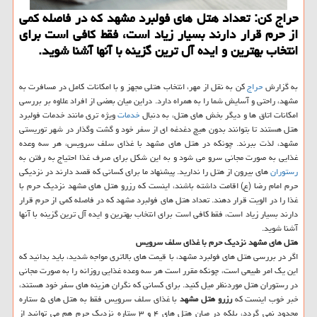
حراج کن: تعداد هتل های فولبرد مشهد که در فاصله کمی
از حرم قرار دارند بسیار زیاد است، فقط کافی است برای
انتخاب بهترین و ایده آل ترین گزینه با آنها آشنا شوید.
به گزارش
حراج
کن به نقل از مهر، انتخاب هتلی مجهز و با امکانات کامل در مسافرت به
مشهد، راحتی و آسایش شما را به همراه دارد. دراین میان بعضی از افراد علاوه بر بررسی
امکانات اتاق ها و دیگر بخش های هتل، به دنبال
خدمات
ویژه تری مانند خدمات فولبرد
هتل هستند تا بتوانند بدون هیچ دغدغه ای از سفر خود و گشت وگذار در شهر توریستی
مشهد، لذت ببرند. چونکه در هتل های مشهد با غذای سلف سرویس، هر سه وعده
غذایی به صورت مجانی سرو می شود و به این شکل برای صرف غذا احتیاج به رفتن به
رستوران
های بیرون از هتل را ندارید. پیشنهاد ما برای کسانی که قصد دارند در نزدیکی
حرم امام رضا (ع) اقامت داشته باشند، اینست که رزرو هتل های مشهد نزدیک حرم با
غذا را در الویت قرار دهند. تعداد هتل های فولبرد مشهد که در فاصله کمی از حرم قرار
دارند بسیار زیاد است، فقط کافی است برای انتخاب بهترین و ایده آل ترین گزینه با آنها
آشنا شوید.
هتل های مشهد نزدیک حرم با غذای سلف سرویس
اگر در بررسی هتل های فولبرد مشهد، با قیمت های بالاتری مواجه شدید، باید بدانید که
این یک امر طبیعی است، چونکه مقرر است هر سه وعده غذایی روزانه را به صورت مجانی
در رستوران هتل موردنظر میل کنید. برای کسانی که نگران هزینه های سفر خود هستند،
خبر خوب اینست که
رزرو هتل مشهد
با غذای سلف سرویس فقط به هتل های ۵ ستاره
محدود نمی گردد، بلکه در میان هتل های ۴ و ۳ ستاره نزدیک حرم هم می توانید از